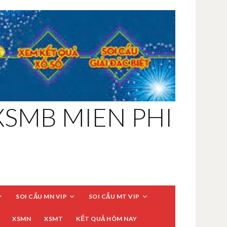
XSMB MIEN PHI
SOI CẦU MN VIP
SOI CẦU MT VIP
XSMN
XSMT
KẾT QUẢ HÔM NAY