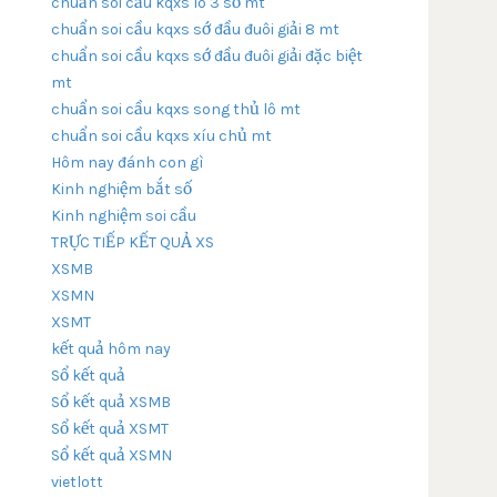
chuẩn soi cầu kqxs lô 3 số mt
chuẩn soi cầu kqxs sớ đầu đuôi giải 8 mt
chuẩn soi cầu kqxs sớ đầu đuôi giải đặc biệt
mt
chuẩn soi cầu kqxs song thủ lô mt
chuẩn soi cầu kqxs xíu chủ mt
Hôm nay đánh con gì
Kinh nghiệm bắt số
Kinh nghiệm soi cầu
TRỰC TIẾP KẾT QUẢ XS
XSMB
XSMN
XSMT
kết quả hôm nay
Sổ kết quả
Sổ kết quả XSMB
Sổ kết quả XSMT
Sổ kết quả XSMN
vietlott