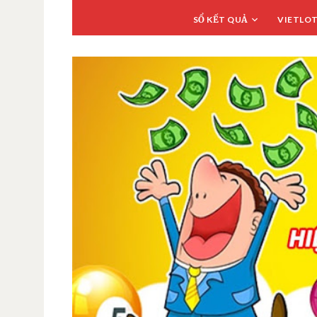
SỔ KẾT QUẢ
VIETLO