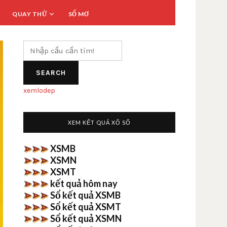
QUAY THỬ
SỔ MƠ
SEARCH
xemlodep
XEM KẾT QUẢ XỔ SỐ
XSMB
XSMN
XSMT
kết quả hôm nay
Sổ kết quả XSMB
Sổ kết quả XSMT
Sổ kết quả XSMN