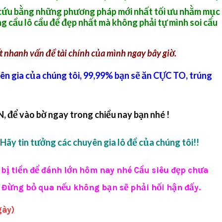
 cứu bằng những phương pháp mới nhất tối ưu nhằm mục
ưng cầu lô cầu đề đẹp nhất mà không phải tự mình soi cầu
 nhanh vấn đề tài chính của mình ngay bây giờ.
ên gia của chúng tôi, 99,99% bạn sẽ ăn CỰC TO, trúng
 để vào bờ ngay trong chiều nay bạn nhé !
ãy tin tưởng các chuyên gia lô đề của chúng tôi!!
bị tiền để đánh lớn hôm nay nhé Cầu siêu đẹp chưa
. Đừng bỏ qua nếu không bạn sẽ phải hối hận đấy.
gày)