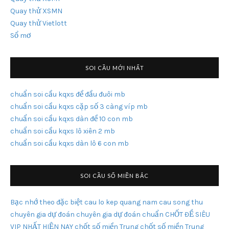
Quay thử XSMN
Quay thử Vietlott
Sổ mơ
SOI CẦU MỚI NHẤT
chuẩn soi cầu kqxs đề đầu đuôi mb
chuẩn soi cầu kqxs cặp số 3 càng víp mb
chuẩn soi cầu kqxs dàn đề 10 con mb
chuẩn soi cầu kqxs lô xiên 2 mb
chuẩn soi cầu kqxs dàn lô 6 con mb
SOI CẦU SỐ MIỀN BẮC
Bạc nhớ theo đặc biệt
cau lo kep quang nam
cau song thu
chuyên gia dự đoán
chuyên gia dự đoán chuẩn
CHỐT ĐỀ SIÊU
VIP NHẤT HIỆN NAY
chốt số miền Trung
chốt số miền Trung