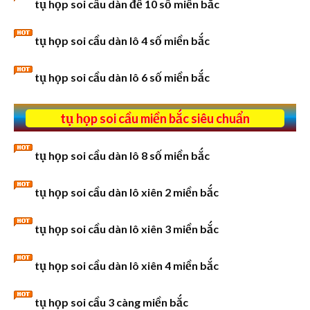
tụ họp soi cầu dàn đề 10 số miền bắc
tụ họp soi cầu dàn lô 4 số miền bắc
tụ họp soi cầu dàn lô 6 số miền bắc
tụ họp soi cầu miền bắc siêu chuẩn
tụ họp soi cầu dàn lô 8 số miền bắc
tụ họp soi cầu dàn lô xiên 2 miền bắc
tụ họp soi cầu dàn lô xiên 3 miền bắc
tụ họp soi cầu dàn lô xiên 4 miền bắc
tụ họp soi cầu 3 càng miền bắc