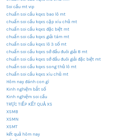
Soi cầu mt vip
chuẩn soi cầu kqxs bao lô mt
chuẩn soi cầu kqxs cặp xíu chủ mt
chuẩn soi cầu kqxs đặc biệt mt
chuẩn soi cầu kqxs giải tám mt
chuẩn soi cầu kqxs lô 3 số mt
chuẩn soi cầu kqxs sớ đầu đuôi giải 8 mt
chuẩn soi cầu kqxs sớ đầu đuôi giải đặc biệt mt
chuẩn soi cầu kqxs song thủ lô mt
chuẩn soi cầu kqxs xíu chủ mt
Hôm nay đánh con gì
Kinh nghiệm bắt số
Kinh nghiệm soi cầu
TRỰC TIẾP KẾT QUẢ XS
XSMB
XSMN
XSMT
kết quả hôm nay