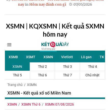
nay
in
Hôm nay đánh con gì
07/05/2026
XSMN | KQXSMN | Kết quả SXMN
hôm nay