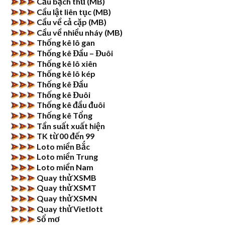
Cầu bạch thủ (MB)
Cầu lật liên tục (MB)
Cầu về cả cặp (MB)
Cầu về nhiều nháy (MB)
Thống kê lô gan
Thống kê Đầu – Đuôi
Thống kê lô xiên
Thống kê lô kép
Thống kê Đầu
Thống kê Đuôi
Thống kê đầu đuôi
Thống kê Tổng
Tần suất xuất hiện
TK từ 00 đến 99
Loto miền Bắc
Loto miền Trung
Loto miền Nam
Quay thử XSMB
Quay thử XSMT
Quay thử XSMN
Quay thử Vietlott
Sổ mơ