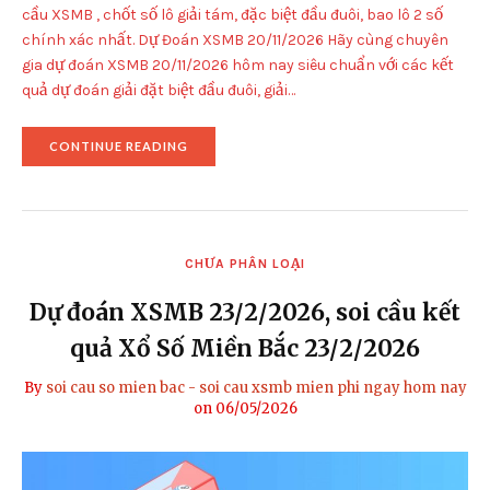
cầu XSMB , chốt số lô giải tám, đặc biệt đầu đuôi, bao lô 2 số
chính xác nhất. Dự Đoán XSMB 20/11/2026 Hãy cùng chuyên
gia dự đoán XSMB 20/11/2026 hôm nay siêu chuẩn với các kết
quả dự đoán giải đặt biệt đầu đuôi, giải…
"DỰ
CONTINUE READING
ĐOÁN
XSMB
20/11/2026,
SOI
CẦU
KẾT
CHƯA PHÂN LOẠI
QUẢ
XỔ
SỐ
Dự đoán XSMB 23/2/2026, soi cầu kết
MIỀN
BẮC
quả Xổ Số Miền Bắc 23/2/2026
20-
11-
By
soi cau so mien bac - soi cau xsmb mien phi ngay hom nay
2026"
on
06/05/2026