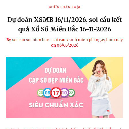
KẾT
CHƯA PHÂN LOẠI
QUẢ
XỔ
SỐ
Dự đoán XSMB 16/11/2026, soi cầu kết
MIỀN
BẮC
quả Xổ Số Miền Bắc 16-11-2026
26-
11-
By
soi cau so mien bac - soi cau xsmb mien phi ngay hom nay
2026"
on
06/05/2026