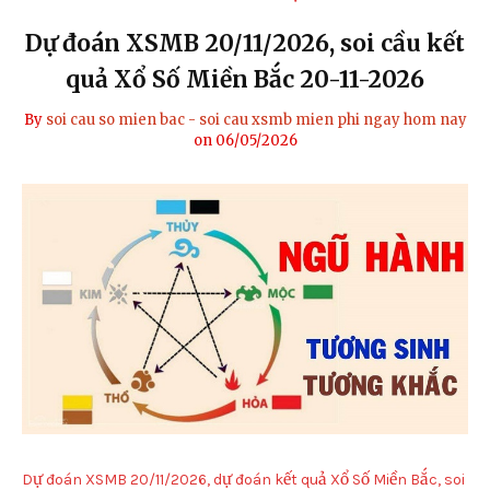
XỔ
SỐ
Dự đoán XSMB 20/11/2026, soi cầu kết
MIỀN
BẮC
quả Xổ Số Miền Bắc 20-11-2026
16-
12-
By
soi cau so mien bac - soi cau xsmb mien phi ngay hom nay
2026"
on
06/05/2026
Dự đoán XSMB 20/11/2026, dự đoán kết quả Xổ Số Miền Bắc, soi