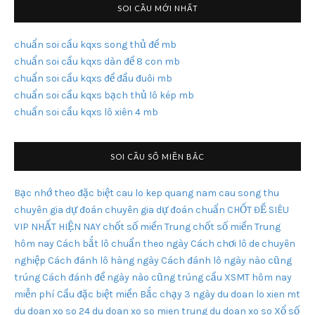
SOI CẦU MỚI NHẤT
chuẩn soi cầu kqxs song thủ đề mb
chuẩn soi cầu kqxs dàn đề 8 con mb
chuẩn soi cầu kqxs đề đầu đuôi mb
chuẩn soi cầu kqxs bạch thủ lô kép mb
chuẩn soi cầu kqxs lô xiên 4 mb
SOI CẦU SỐ MIỀN BẮC
Bạc nhớ theo đặc biệt
cau lo kep quang nam
cau song thu
chuyên gia dự đoán
chuyên gia dự đoán chuẩn
CHỐT ĐỀ SIÊU
VIP NHẤT HIỆN NAY
chốt số miền Trung
chốt số miền Trung
hôm nay
Cách bắt lô chuẩn theo ngày
Cách chơi lô de chuyên
nghiệp
Cách đánh lô hàng ngày
Cách đánh lô ngày nào cũng
trúng
Cách đánh đề ngày nào cũng trúng
cầu XSMT hôm nay
miễn phí
Cầu đặc biệt miền Bắc chạy 3 ngày
du doan lo xien mt
du doan xo so 24
du doan xo so mien trung
du doan xo so Xổ số