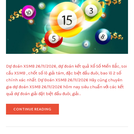
Dự đoán XSMB 26/11/2026, dự đoán kết quả Xổ Số Miền Bắc, soi
cầu XSMB , chốt số lô giải tám, đặc biệt đầu đuôi, bao lô 2 số
chính xác nhất. Dự Đoán XSMB 26/11/2026 Hãy cùng chuyên
gia dự đoán XSMB 26/11/2026 hôm nay siêu chuẩn với các kết
quả dự đoán giải đặt biệt đầu đuôi, giải…
"DỰ
CONTINUE READING
ĐOÁN
XSMB
26/11/2026,
SOI
CẦU