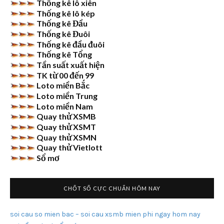
Thống kê lô xiên
Thống kê lô kép
Thống kê Đầu
Thống kê Đuôi
Thống kê đầu đuôi
Thống kê Tổng
Tần suất xuất hiện
TK từ 00 đến 99
Loto miền Bắc
Loto miền Trung
Loto miền Nam
Quay thử XSMB
Quay thử XSMT
Quay thử XSMN
Quay thử Vietlott
Sổ mơ
CHỐT SỐ CỰC CHUẨN HÔM NAY
soi cau so mien bac – soi cau xsmb mien phi ngay hom nay