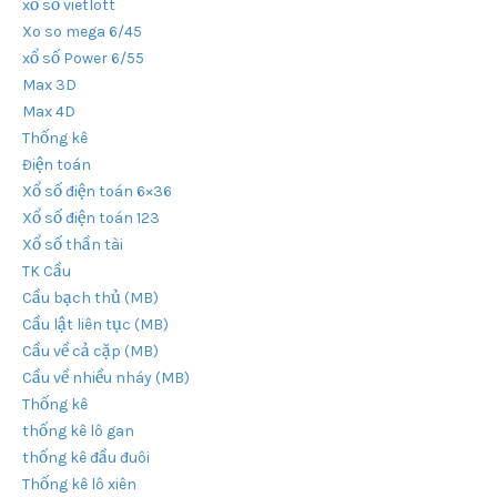
xổ số vietlott
Xo so mega 6/45
xổ số Power 6/55
Max 3D
Max 4D
Thống kê
Điện toán
Xổ số điện toán 6×36
Xổ số điện toán 123
Xổ số thần tài
TK Cầu
Cầu bạch thủ (MB)
Cầu lật liên tục (MB)
Cầu về cả cặp (MB)
Cầu về nhiều nháy (MB)
Thống kê
thống kê lô gan
thống kê đầu đuôi
Thống kê lô xiên