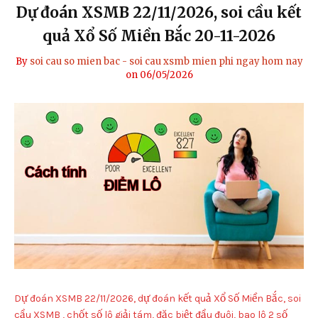
SỐ"
Dự đoán XSMB 22/11/2026, soi cầu kết
quả Xổ Số Miền Bắc 20-11-2026
By
soi cau so mien bac - soi cau xsmb mien phi ngay hom nay
on
06/05/2026
Dự đoán XSMB 22/11/2026, dự đoán kết quả Xổ Số Miền Bắc, soi
cầu XSMB , chốt số lô giải tám, đặc biệt đầu đuôi, bao lô 2 số