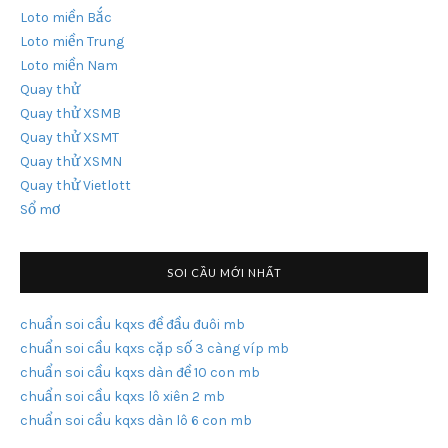
Loto miền Bắc
Loto miền Trung
Loto miền Nam
Quay thử
Quay thử XSMB
Quay thử XSMT
Quay thử XSMN
Quay thử Vietlott
Sổ mơ
SOI CẦU MỚI NHẤT
chuẩn soi cầu kqxs đề đầu đuôi mb
chuẩn soi cầu kqxs cặp số 3 càng víp mb
chuẩn soi cầu kqxs dàn đề 10 con mb
chuẩn soi cầu kqxs lô xiên 2 mb
chuẩn soi cầu kqxs dàn lô 6 con mb