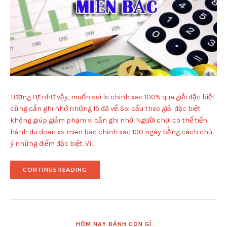
Tương tự như vậy, muốn soi lo chinh xac 100% qua giải đặc biệt
cũng cần ghi nhớ những lô đã về. Soi cầu theo giải đặc biệt
không giúp giảm phạm vi cần ghi nhớ. Người chơi có thể tiến
hành du doan xs mien bac chinh xac 100 ngày bằng cách chú
ý những điểm đặc biệt. Ví…
"CÁCH
CONTINUE READING
SOI
CẦU
BẠC
NHỚ
THEO
GIẢI
HÔM NAY ĐÁNH CON GÌ
ĐẶC