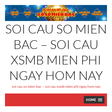
Skip
to
content
SOI CAU SO MIEN
BAC – SOI CAU
XSMB MIEN PHI
NGAY HOM NAY
soi cau so mien bac – soi cau xsmb mien phi ngay hom nay
HOME