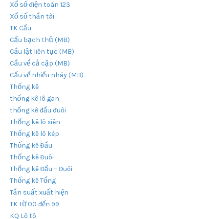
Xổ số điện toán 123
Xổ số thần tài
TK Cầu
Cầu bạch thủ (MB)
Cầu lật liên tục (MB)
Cầu về cả cặp (MB)
Cầu về nhiều nháy (MB)
Thống kê
thống kê lô gan
thống kê đầu đuôi
Thống kê lô xiên
Thống kê lô kép
Thống kê Đầu
Thống kê Đuôi
Thống kê Đầu – Đuôi
Thống kê Tổng
Tần suất xuất hiện
TK từ 00 đến 99
KQ Lô tô