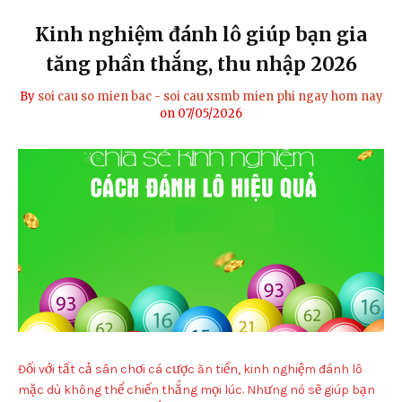
BIỆT"
Kinh nghiệm đánh lô giúp bạn gia
tăng phần thắng, thu nhập 2026
By
soi cau so mien bac - soi cau xsmb mien phi ngay hom nay
on
07/05/2026
Đối với tất cả sân chơi cá cược ăn tiền, kinh nghiệm đánh lô
mặc dù không thể chiến thắng mọi lúc. Nhưng nó sẽ giúp bạn