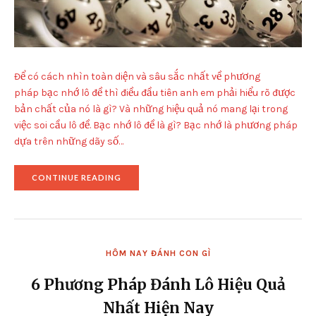
Để có cách nhìn toàn diện và sâu sắc nhất về phương
pháp bạc nhớ lô đề thì điều đầu tiên anh em phải hiểu rõ được
bản chất của nó là gì? Và những hiệu quả nó mang lại trong
việc soi cầu lô đề. Bạc nhớ lô đề là gì? Bạc nhớ là phương pháp
dựa trên những dãy số…
"BẠC
CONTINUE READING
NHỚ
LÔ
ĐỀ
LÀ
GÌ?
PHƯƠNG
HÔM NAY ĐÁNH CON GÌ
PHÁP
TRONG
BẠC
6 Phương Pháp Đánh Lô Hiệu Quả
NHỚ
LÔ
Nhất Hiện Nay
ĐỀ"