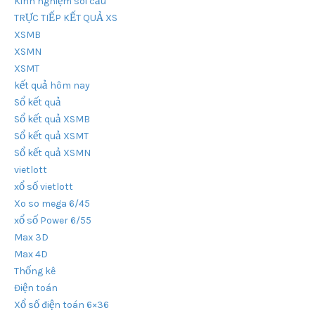
Kinh nghiệm soi cầu
TRỰC TIẾP KẾT QUẢ XS
XSMB
XSMN
XSMT
kết quả hôm nay
Sổ kết quả
Sổ kết quả XSMB
Sổ kết quả XSMT
Sổ kết quả XSMN
vietlott
xổ số vietlott
Xo so mega 6/45
xổ số Power 6/55
Max 3D
Max 4D
Thống kê
Điện toán
Xổ số điện toán 6×36