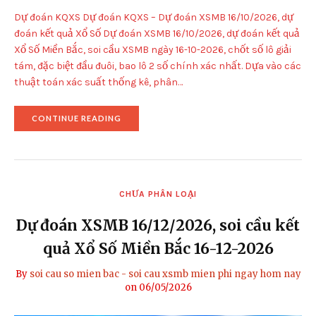
Dự đoán KQXS Dự đoán KQXS – Dự đoán XSMB 16/10/2026, dự
đoán kết quả Xổ Số Dự đoán XSMB 16/10/2026, dự đoán kết quả
Xổ Số Miền Bắc, soi cầu XSMB ngày 16-10-2026, chốt số lô giải
tám, đặc biệt đầu đuôi, bao lô 2 số chính xác nhất. Dựa vào các
thuật toán xác suất thống kê, phân…
"DỰ
CONTINUE READING
ĐOÁN
XSMB
16/10/2026,
DỰ
ĐOÁN
KẾT
CHƯA PHÂN LOẠI
QUẢ
XỔ
SỐ"
Dự đoán XSMB 16/12/2026, soi cầu kết
quả Xổ Số Miền Bắc 16-12-2026
By
soi cau so mien bac - soi cau xsmb mien phi ngay hom nay
on
06/05/2026