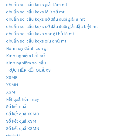
chuẩn soi cầu kqxs giải tám mt
chuẩn soi cầu kqxs lô 3 số mt
chuẩn soi cầu kqxs sớ đầu đuôi giải 8 mt
chuẩn soi cầu kqxs sớ đầu đuôi giải đặc biệt mt
chuẩn soi cầu kqxs song thủ lô mt
chuẩn soi cầu kqxs xíu chủ mt
Hôm nay đánh con gì
Kinh nghiệm bắt số
Kinh nghiệm soi cầu
TRỰC TIẾP KẾT QUẢ XS
XSMB
XSMN
XSMT
kết quả hôm nay
Sổ kết quả
Sổ kết quả XSMB
Sổ kết quả XSMT
Sổ kết quả XSMN
vietlott