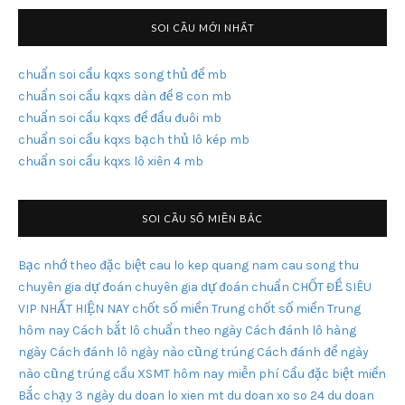
SOI CẦU MỚI NHẤT
chuẩn soi cầu kqxs song thủ đề mb
chuẩn soi cầu kqxs dàn đề 8 con mb
chuẩn soi cầu kqxs đề đầu đuôi mb
chuẩn soi cầu kqxs bạch thủ lô kép mb
chuẩn soi cầu kqxs lô xiên 4 mb
SOI CẦU SỐ MIỀN BẮC
Bạc nhớ theo đặc biệt
cau lo kep quang nam
cau song thu
chuyên gia dự đoán
chuyên gia dự đoán chuẩn
CHỐT ĐỀ SIÊU
VIP NHẤT HIỆN NAY
chốt số miền Trung
chốt số miền Trung
hôm nay
Cách bắt lô chuẩn theo ngày
Cách đánh lô hàng
ngày
Cách đánh lô ngày nào cũng trúng
Cách đánh đề ngày
nào cũng trúng
cầu XSMT hôm nay miễn phí
Cầu đặc biệt miền
Bắc chạy 3 ngày
du doan lo xien mt
du doan xo so 24
du doan