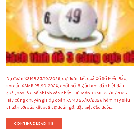
Dự đoán XSMB 25/10/2026, dự đoán kết quả Xổ Số Miền Bắc,
soi cầu XSMB 25 /10-2026, chốt số lô giải tám, đặc biệt đầu
đuôi, bao lô 2 số chính xác nhất. Dự Đoán XSMB 25/10/2026
Hãy cùng chuyên gia dự đoán XSMB 25/10/2026 hôm nay siêu
chuẩn với các kết quả dự đoán giải đặt biệt đầu đuôi,…
"DỰ
CONTINUE READING
ĐOÁN
XSMB
25/10/2026,