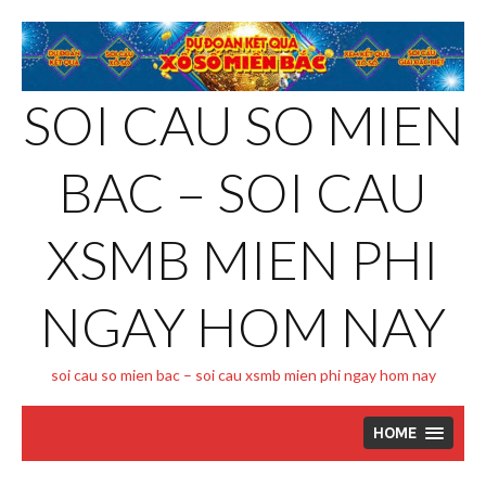
Skip
to
content
SOI CAU SO MIEN
BAC – SOI CAU
XSMB MIEN PHI
NGAY HOM NAY
soi cau so mien bac – soi cau xsmb mien phi ngay hom nay
HOME