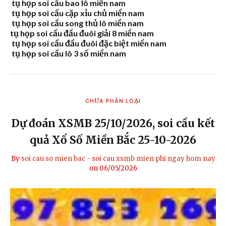
tụ họp soi cầu bao lô miền nam
tụ họp soi cầu cặp xỉu chủ miền nam
tụ họp soi cầu song thủ lô miền nam
tụ họp soi cầu đầu đuôi giải 8 miền nam
tụ họp soi cầu đầu đuôi đặc biệt miền nam
tụ họp soi cầu lô 3 số miền nam
CHƯA PHÂN LOẠI
Dự đoán XSMB 25/10/2026, soi cầu kết
quả Xổ Số Miền Bắc 25-10-2026
By
soi cau so mien bac - soi cau xsmb mien phi ngay hom nay
on
06/05/2026