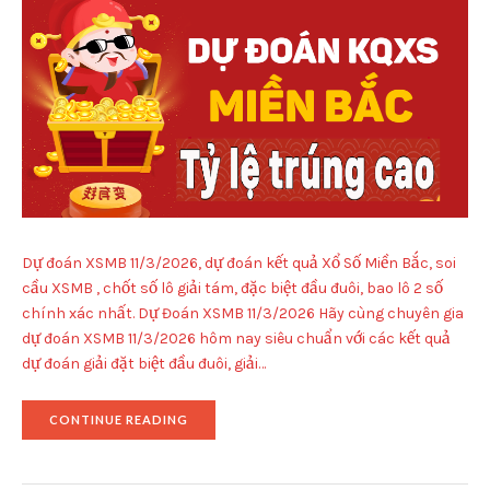
Dự đoán XSMB 11/3/2026, dự đoán kết quả Xổ Số Miền Bắc, soi
cầu XSMB , chốt số lô giải tám, đặc biệt đầu đuôi, bao lô 2 số
chính xác nhất. Dự Đoán XSMB 11/3/2026 Hãy cùng chuyên gia
dự đoán XSMB 11/3/2026 hôm nay siêu chuẩn với các kết quả
dự đoán giải đặt biệt đầu đuôi, giải…
"DỰ
CONTINUE READING
ĐOÁN
XSMB
11/3/2026,
SOI