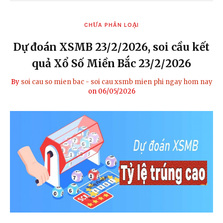
SOI
CẦU
KẾT
CHƯA PHÂN LOẠI
QUẢ
XỔ
SỐ
Dự đoán XSMB 23/2/2026, soi cầu kết
MIỀN
BẮC
quả Xổ Số Miền Bắc 23/2/2026
18-
11-
By
soi cau so mien bac - soi cau xsmb mien phi ngay hom nay
2026"
on
06/05/2026