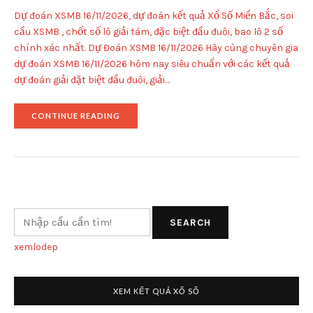
Dự đoán XSMB 16/11/2026, dự đoán kết quả Xổ Số Miền Bắc, soi
cầu XSMB , chốt số lô giải tám, đặc biệt đầu đuôi, bao lô 2 số
chính xác nhất. Dự Đoán XSMB 16/11/2026 Hãy cùng chuyên gia
dự đoán XSMB 16/11/2026 hôm nay siêu chuẩn với các kết quả
dự đoán giải đặt biệt đầu đuôi, giải…
"DỰ
CONTINUE READING
ĐOÁN
XSMB
16/11/2026,
SOI
CẦU
KẾT
QUẢ
XỔ
SỐ
SEARCH
MIỀN
BẮC
xemlodep
16-
11-
2026"
XEM KẾT QUẢ XỔ SỐ