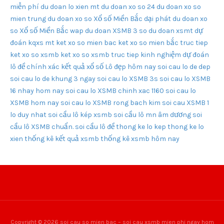
miễn phí
du doan lo xien mt
du doan xo so 24
du doan xo so
mien trung
du doan xo so Xổ số Miền Bắc dại phát
du doan xo
so Xổ số Miền Bắc wap
du doan XSMB 3 so
du doan xsmt
dự
đoán kqxs mt
ket xo so mien bac
ket xo so mien bắc truc tiep
ket xo so xsmb
ket xo so xsmb truc tiep
kinh nghiệm dự đoán
lô đề chính xác
kết quả xổ số
Lô đẹp hôm nay
soi cau lo de dep
soi cau lo de khung 3 ngay
soi cau lo XSMB 3s
soi cau lo XSMB
16 nhay hom nay
soi cau lo XSMB chinh xac 1160
soi cau lo
XSMB hom nay
soi cau lo XSMB rong bach kim
soi cau XSMB 1
lo duy nhat
soi cầu lô kép xsmb
soi cầu lô mn âm dương
soi
cầu lô XSMB chuẩn.
soi cầu lô đề
thong ke lo kep
thong ke lo
xien
thống kê kết quả xsmb
thống kê xsmb hôm nay
Copyright © 2026 soi cau so mien bac – soi cau xsmb mien phi ngay hom