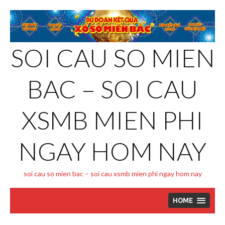
Skip
to
content
SOI CAU SO MIEN
BAC – SOI CAU
XSMB MIEN PHI
NGAY HOM NAY
soi cau so mien bac – soi cau xsmb mien phi ngay hom nay
HOME