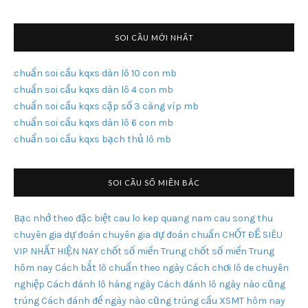
SOI CẦU MỚI NHẤT
chuẩn soi cầu kqxs dàn lô 10 con mb
chuẩn soi cầu kqxs dàn lô 4 con mb
chuẩn soi cầu kqxs cặp số 3 càng víp mb
chuẩn soi cầu kqxs dàn lô 6 con mb
chuẩn soi cầu kqxs bạch thủ lô mb
SOI CẦU SỐ MIỀN BẮC
Bạc nhớ theo đặc biệt
cau lo kep quang nam
cau song thu
chuyên gia dự đoán
chuyên gia dự đoán chuẩn
CHỐT ĐỀ SIÊU
VIP NHẤT HIỆN NAY
chốt số miền Trung
chốt số miền Trung
hôm nay
Cách bắt lô chuẩn theo ngày
Cách chơi lô de chuyên
nghiệp
Cách đánh lô hàng ngày
Cách đánh lô ngày nào cũng
trúng
Cách đánh đề ngày nào cũng trúng
cầu XSMT hôm nay