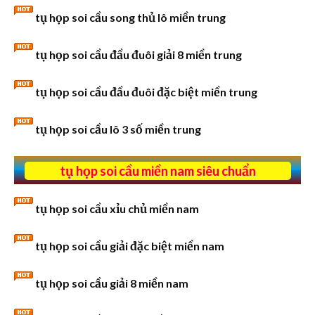
tụ họp soi cầu song thủ lô miền trung
tụ họp soi cầu đầu đuôi giải 8 miền trung
tụ họp soi cầu đầu đuôi đặc biệt miền trung
tụ họp soi cầu lô 3 số miền trung
tụ họp soi cầu miền nam siêu chuẩn
tụ họp soi cầu xỉu chủ miền nam
tụ họp soi cầu giải đặc biệt miền nam
tụ họp soi cầu giải 8 miền nam