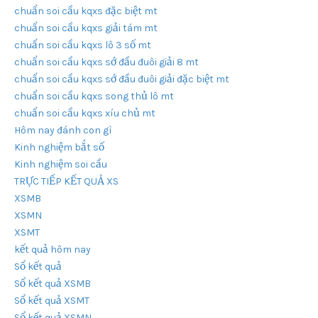
chuẩn soi cầu kqxs đặc biệt mt
chuẩn soi cầu kqxs giải tám mt
chuẩn soi cầu kqxs lô 3 số mt
chuẩn soi cầu kqxs sớ đầu đuôi giải 8 mt
chuẩn soi cầu kqxs sớ đầu đuôi giải đặc biệt mt
chuẩn soi cầu kqxs song thủ lô mt
chuẩn soi cầu kqxs xíu chủ mt
Hôm nay đánh con gì
Kinh nghiệm bắt số
Kinh nghiệm soi cầu
TRỰC TIẾP KẾT QUẢ XS
XSMB
XSMN
XSMT
kết quả hôm nay
Sổ kết quả
Sổ kết quả XSMB
Sổ kết quả XSMT
Sổ kết quả XSMN