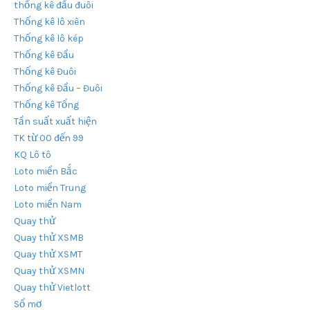
thống kê đầu đuôi
Thống kê lô xiên
Thống kê lô kép
Thống kê Đầu
Thống kê Đuôi
Thống kê Đầu – Đuôi
Thống kê Tổng
Tần suất xuất hiện
TK từ 00 đến 99
KQ Lô tô
Loto miền Bắc
Loto miền Trung
Loto miền Nam
Quay thử
Quay thử XSMB
Quay thử XSMT
Quay thử XSMN
Quay thử Vietlott
Sổ mơ