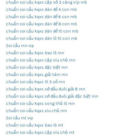
chuẩn soi cầu kqxs cặp số 3 càng víp mb
chuẩn soi cầu kqxs dàn đề 4 con mb
chuẩn soi cầu kqxs dàn đề 6 con mb
chuẩn soi cầu kqxs dàn đề 8 con mb
chuẩn soi cầu kqxs dàn đề 10 con mb
chuẩn soi cầu kqxs dàn lô 10 con mb
Soi cầu mn vip
chuẩn soi cầu kqxs bao lô mn
chuẩn soi cầu kqxs cặp xíu chủ mn
chuẩn soi cầu kqxs đặc biệt mn
chuẩn soi cầu kqxs giải tám mn
chuẩn soi cầu kqxs lô 3 số mn
chuẩn soi cầu kqxs sớ đầu đuôi giải 8 mn
chuẩn soi cầu kqxs sớ đầu đuôi giải đặc biệt mn
chuẩn soi cầu kqxs song thủ lô mn
chuẩn soi cầu kqxs xíu chủ mn
Soi cầu mt vip
chuẩn soi cầu kqxs bao lô mt
chuẩn soi cầu kqxs cặp xíu chủ mt