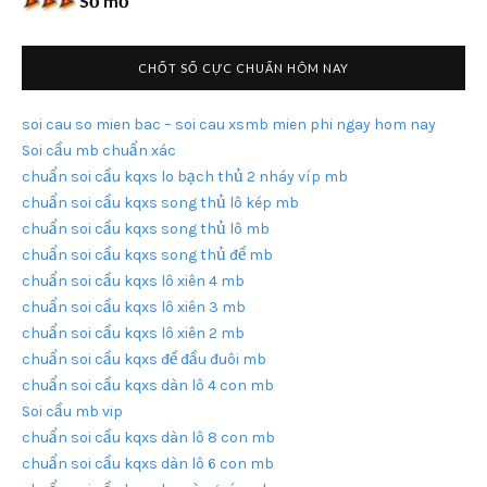
Sổ mơ
CHỐT SỐ CỰC CHUẨN HÔM NAY
soi cau so mien bac – soi cau xsmb mien phi ngay hom nay
Soi cầu mb chuẩn xác
chuẩn soi cầu kqxs lo bạch thủ 2 nháy víp mb
chuẩn soi cầu kqxs song thủ lô kép mb
chuẩn soi cầu kqxs song thủ lô mb
chuẩn soi cầu kqxs song thủ đề mb
chuẩn soi cầu kqxs lô xiên 4 mb
chuẩn soi cầu kqxs lô xiên 3 mb
chuẩn soi cầu kqxs lô xiên 2 mb
chuẩn soi cầu kqxs đề đầu đuôi mb
chuẩn soi cầu kqxs dàn lô 4 con mb
Soi cầu mb vip
chuẩn soi cầu kqxs dàn lô 8 con mb
chuẩn soi cầu kqxs dàn lô 6 con mb