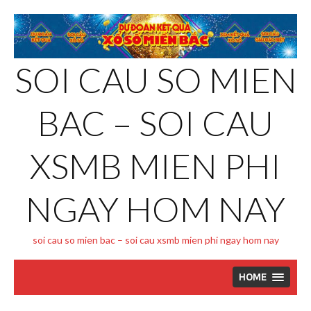
Skip
to
content
SOI CAU SO MIEN
BAC – SOI CAU
XSMB MIEN PHI
NGAY HOM NAY
soi cau so mien bac – soi cau xsmb mien phi ngay hom nay
HOME