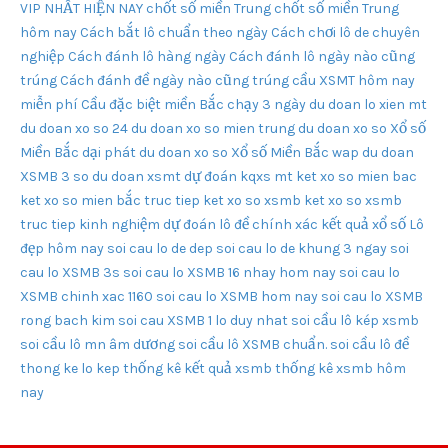
VIP NHẤT HIỆN NAY
chốt số miền Trung
chốt số miền Trung
hôm nay
Cách bắt lô chuẩn theo ngày
Cách chơi lô de chuyên
nghiệp
Cách đánh lô hàng ngày
Cách đánh lô ngày nào cũng
trúng
Cách đánh đề ngày nào cũng trúng
cầu XSMT hôm nay
miễn phí
Cầu đặc biệt miền Bắc chạy 3 ngày
du doan lo xien mt
du doan xo so 24
du doan xo so mien trung
du doan xo so Xổ số
Miền Bắc dại phát
du doan xo so Xổ số Miền Bắc wap
du doan
XSMB 3 so
du doan xsmt
dự đoán kqxs mt
ket xo so mien bac
ket xo so mien bắc truc tiep
ket xo so xsmb
ket xo so xsmb
truc tiep
kinh nghiệm dự đoán lô đề chính xác
kết quả xổ số
Lô
đẹp hôm nay
soi cau lo de dep
soi cau lo de khung 3 ngay
soi
cau lo XSMB 3s
soi cau lo XSMB 16 nhay hom nay
soi cau lo
XSMB chinh xac 1160
soi cau lo XSMB hom nay
soi cau lo XSMB
rong bach kim
soi cau XSMB 1 lo duy nhat
soi cầu lô kép xsmb
soi cầu lô mn âm dương
soi cầu lô XSMB chuẩn.
soi cầu lô đề
thong ke lo kep
thống kê kết quả xsmb
thống kê xsmb hôm
nay