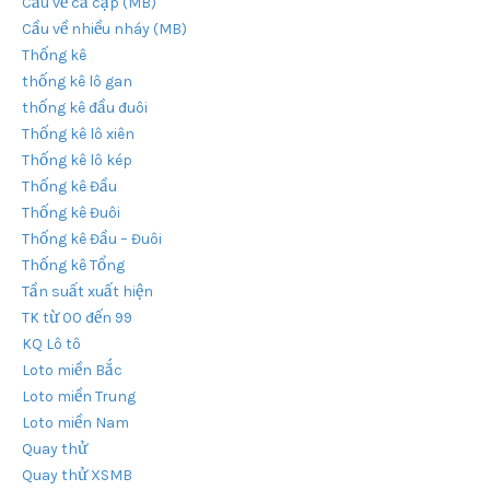
Cầu về cả cặp (MB)
Cầu về nhiều nháy (MB)
Thống kê
thống kê lô gan
thống kê đầu đuôi
Thống kê lô xiên
Thống kê lô kép
Thống kê Đầu
Thống kê Đuôi
Thống kê Đầu – Đuôi
Thống kê Tổng
Tần suất xuất hiện
TK từ 00 đến 99
KQ Lô tô
Loto miền Bắc
Loto miền Trung
Loto miền Nam
Quay thử
Quay thử XSMB