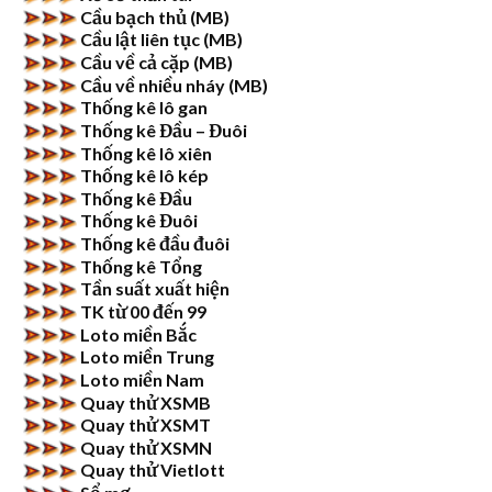
Cầu bạch thủ (MB)
Cầu lật liên tục (MB)
Cầu về cả cặp (MB)
Cầu về nhiều nháy (MB)
Thống kê lô gan
Thống kê Đầu – Đuôi
Thống kê lô xiên
Thống kê lô kép
Thống kê Đầu
Thống kê Đuôi
Thống kê đầu đuôi
Thống kê Tổng
Tần suất xuất hiện
TK từ 00 đến 99
Loto miền Bắc
Loto miền Trung
Loto miền Nam
Quay thử XSMB
Quay thử XSMT
Quay thử XSMN
Quay thử Vietlott