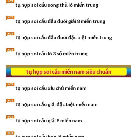
tụ họp soi cầu song thủ lô miền trung
tụ họp soi cầu đầu đuôi giải 8 miền trung
tụ họp soi cầu đầu đuôi đặc biệt miền trung
tụ họp soi cầu lô 3 số miền trung
tụ họp soi cầu miền nam siêu chuẩn
tụ họp soi cầu xỉu chủ miền nam
tụ họp soi cầu giải đặc biệt miền nam
tụ họp soi cầu giải 8 miền nam
tụ họp soi cầu bao lô miền nam