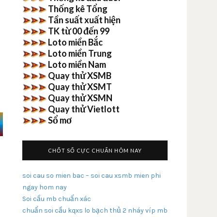
Thống kê Tổng
Tần suất xuất hiện
TK từ 00 đến 99
Loto miền Bắc
Loto miền Trung
Loto miền Nam
Quay thử XSMB
Quay thử XSMT
Quay thử XSMN
Quay thử Vietlott
Sổ mơ
CHỐT SỐ CỰC CHUẨN HÔM NAY
soi cau so mien bac – soi cau xsmb mien phi
ngay hom nay
Soi cầu mb chuẩn xác
chuẩn soi cầu kqxs lo bạch thủ 2 nháy víp mb