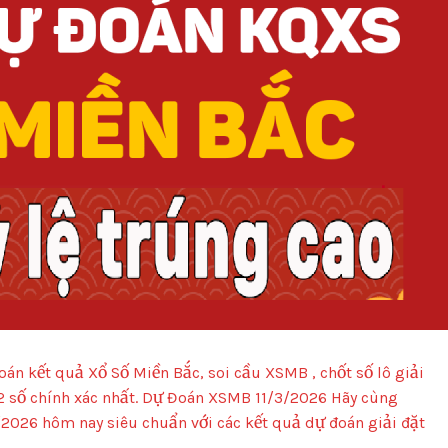
án kết quả Xổ Số Miền Bắc, soi cầu XSMB , chốt số lô giải
 2 số chính xác nhất. Dự Đoán XSMB 11/3/2026 Hãy cùng
2026 hôm nay siêu chuẩn với các kết quả dự đoán giải đặt