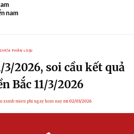
 nam
iền nam
CHƯA PHÂN LOẠI
3/2026, soi cầu kết quả
n Bắc 11/3/2026
 cau xsmb mien phi ngay hom nay
on
02/03/2026