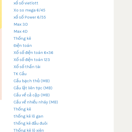
xổ số vietlott
Xo so mega 6/45
xổ số Power 6/55
Max 3D
Max 4D
Thống kê
Điện toán
Xổ số điện toán 6×36
Xổ số điện toán 123
Xổ số thần tài
TK Cầu
Cầu bạch thủ (MB)
Cầu lật liên tục (MB)
Cầu về cả cặp (MB)
Cầu về nhiều nháy (MB)
Thống kê
thống kê lô gan
thống kê đầu đuôi
Thống kê lô xiên