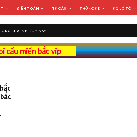
TT
ĐIỆN TOÁN
TK CẦU
THỐNG KÊ
KQ LÔ TÔ
HỐNG KÊ XSMB HÔM NAY
oi cầu miền bắc vip
 bắc
 bắc
c