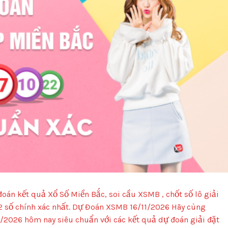
oán kết quả Xổ Số Miền Bắc, soi cầu XSMB , chốt số lô giải
 2 số chính xác nhất. Dự Đoán XSMB 16/11/2026 Hãy cùng
/2026 hôm nay siêu chuẩn với các kết quả dự đoán giải đặt