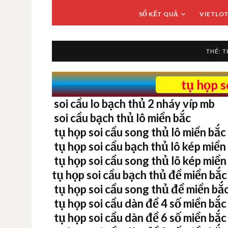
SỔ KẾT QUẢ
VIETLO
THẺ:
T
tụ họp s
soi cầu lo bạch thủ 2 nháy víp mb
soi cầu bạch thủ lô miền bắc
tụ họp soi cầu song thủ lô miền bắc
tụ họp soi cầu bạch thủ lô kép miền
tụ họp soi cầu song thủ lô kép miền
tụ họp soi cầu bạch thủ đề miền bắc
tụ họp soi cầu song thủ đề miền bắ
tụ họp soi cầu dàn đề 4 số miền bắc
tụ họp soi cầu dàn đề 6 số miền bắc