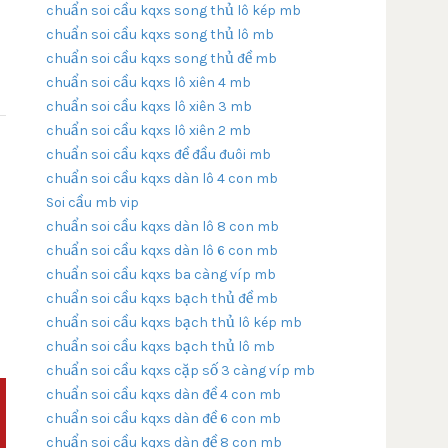
chuẩn soi cầu kqxs song thủ lô kép mb
chuẩn soi cầu kqxs song thủ lô mb
chuẩn soi cầu kqxs song thủ đề mb
chuẩn soi cầu kqxs lô xiên 4 mb
chuẩn soi cầu kqxs lô xiên 3 mb
chuẩn soi cầu kqxs lô xiên 2 mb
chuẩn soi cầu kqxs đề đầu đuôi mb
chuẩn soi cầu kqxs dàn lô 4 con mb
Soi cầu mb vip
chuẩn soi cầu kqxs dàn lô 8 con mb
chuẩn soi cầu kqxs dàn lô 6 con mb
chuẩn soi cầu kqxs ba càng víp mb
chuẩn soi cầu kqxs bạch thủ đề mb
chuẩn soi cầu kqxs bạch thủ lô kép mb
chuẩn soi cầu kqxs bạch thủ lô mb
chuẩn soi cầu kqxs cặp số 3 càng víp mb
chuẩn soi cầu kqxs dàn đề 4 con mb
chuẩn soi cầu kqxs dàn đề 6 con mb
chuẩn soi cầu kqxs dàn đề 8 con mb