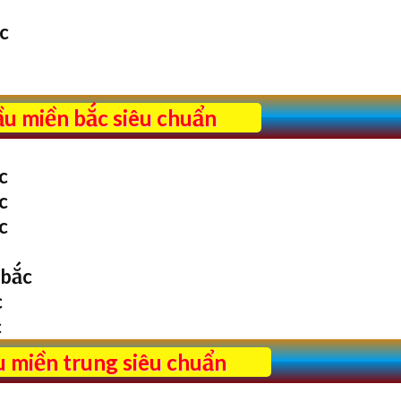
ắc
ầu miền bắc siêu chuẩn
c
c
c
 bắc
c
c
u miền trung siêu chuẩn