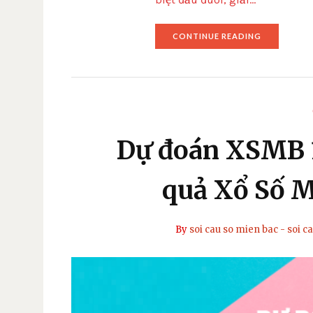
"DỰ
CONTINUE READING
ĐOÁN
XSMB
11/3/2026,
SOI
CẦU
KẾT
QUẢ
XỔ
SỐ
Dự đoán XSMB 16
MIỀN
BẮC
11/3/2026"
quả Xổ Số M
By
soi cau so mien bac - soi