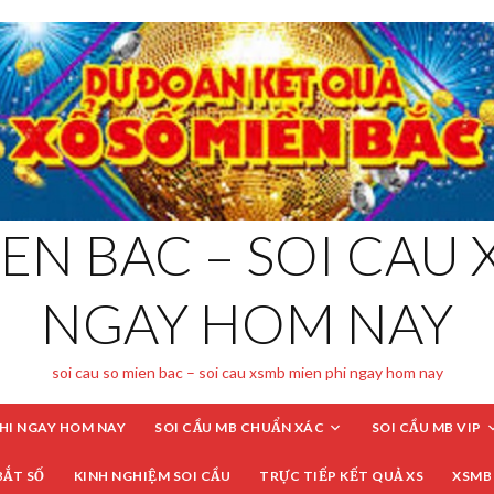
Skip
to
content
IEN BAC – SOI CAU 
NGAY HOM NAY
soi cau so mien bac – soi cau xsmb mien phi ngay hom nay
PHI NGAY HOM NAY
SOI CẦU MB CHUẨN XÁC
SOI CẦU MB VIP
BẮT SỐ
KINH NGHIỆM SOI CẦU
TRỰC TIẾP KẾT QUẢ XS
XSMB