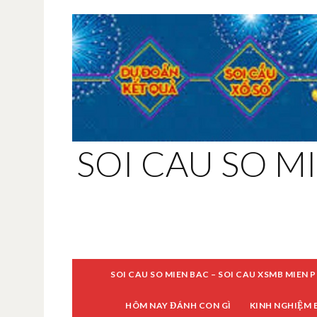
SOI CAU SO M
SOI CAU SO MIEN BAC – SOI CAU XSMB MIEN 
HÔM NAY ĐÁNH CON GÌ
KINH NGHIỆM 