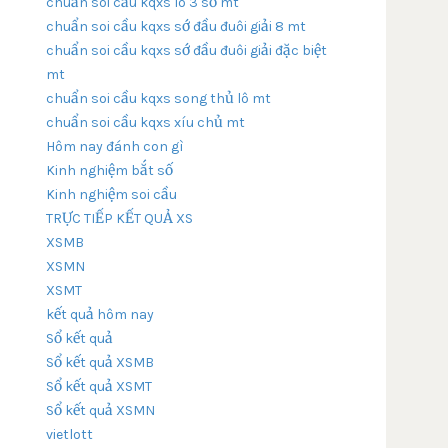
chuẩn soi cầu kqxs lô 3 số mt
chuẩn soi cầu kqxs sớ đầu đuôi giải 8 mt
chuẩn soi cầu kqxs sớ đầu đuôi giải đặc biệt
mt
chuẩn soi cầu kqxs song thủ lô mt
chuẩn soi cầu kqxs xíu chủ mt
Hôm nay đánh con gì
Kinh nghiệm bắt số
Kinh nghiệm soi cầu
TRỰC TIẾP KẾT QUẢ XS
XSMB
XSMN
XSMT
kết quả hôm nay
Sổ kết quả
Sổ kết quả XSMB
Sổ kết quả XSMT
Sổ kết quả XSMN
vietlott