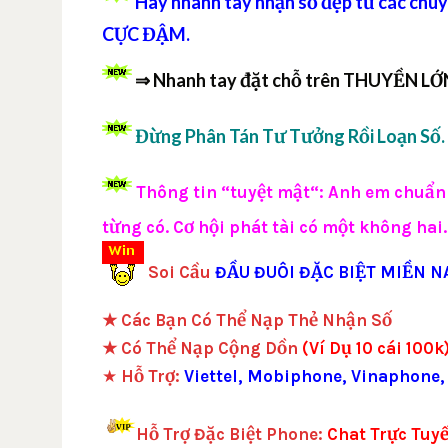
Hãy nhanh tay nhận số đẹp từ các chuy
CỰC ĐẬM.
⇒ Nhanh tay đặt chỗ trên THUYỀN LỚN,
Đừng Phân Tán Tư Tưởng Rồi Loạn Số. H
Thông tin “tuyệt mật“: Anh em chuẩn 
từng có. Cơ hội phát tài có một không hai
Soi Cầu
ĐẦU ĐUÔI ĐẶC BIỆT MIỀN 
★
Các Bạn Có Thể Nạp Thẻ Nhận Số
★
Có Thể Nạp Cộng Dồn
(Ví Dụ 10 cái 100k
★
Hỗ Trợ:
Viettel, Mobiphone, Vinaphone,
Hỗ Trợ Đặc Biệt
Phone
:
Chat Trực Tuy