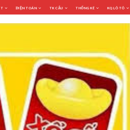
TT
ĐIỆN TOÁN
TK CẦU
THỐNG KÊ
KQ LÔ TÔ