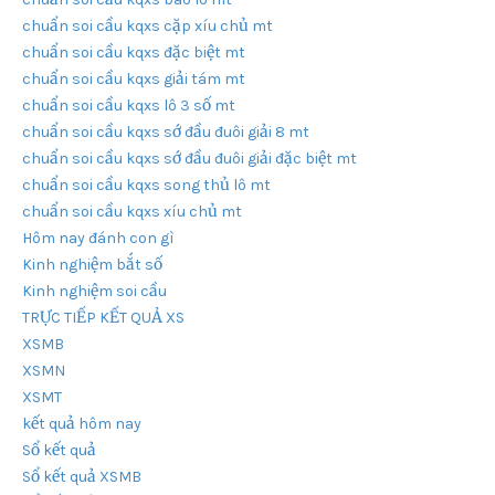
chuẩn soi cầu kqxs cặp xíu chủ mt
chuẩn soi cầu kqxs đặc biệt mt
chuẩn soi cầu kqxs giải tám mt
chuẩn soi cầu kqxs lô 3 số mt
chuẩn soi cầu kqxs sớ đầu đuôi giải 8 mt
chuẩn soi cầu kqxs sớ đầu đuôi giải đặc biệt mt
chuẩn soi cầu kqxs song thủ lô mt
chuẩn soi cầu kqxs xíu chủ mt
Hôm nay đánh con gì
Kinh nghiệm bắt số
Kinh nghiệm soi cầu
TRỰC TIẾP KẾT QUẢ XS
XSMB
XSMN
XSMT
kết quả hôm nay
Sổ kết quả
Sổ kết quả XSMB