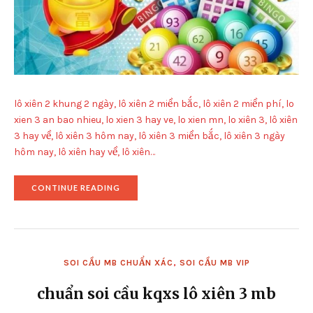
lô xiên 2 khung 2 ngày, lô xiên 2 miền bắc, lô xiên 2 miền phí, lo
xien 3 an bao nhieu, lo xien 3 hay ve, lo xien mn, lo xiên 3, lô xiên
3 hay về, lô xiên 3 hôm nay, lô xiên 3 miền bắc, lô xiên 3 ngày
hôm nay, lô xiên hay về, lô xiên…
"CHUẨN
CONTINUE READING
SOI
CẦU
KQXS
LÔ
XIÊN
2
SOI CẦU MB CHUẨN XÁC
,
SOI CẦU MB VIP
MB"
chuẩn soi cầu kqxs lô xiên 3 mb