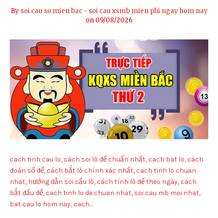
By
soi cau so mien bac - soi cau xsmb mien phi ngay hom nay
on
09/08/2026
cach tinh cau lo, cách soi lô đề chuẩn nhất, cach bat lo, cách
đoán số đề, cách bắt lô chính xác nhất, cach tinh lo chuan
nhat, hướng dẫn soi cầu lô, cách tính lô đề theo ngày, cách
bắt đầu đề, cach tinh lo de chuan nhat, soi cau mb moi nhat,
bat cau lo hom nay, cach…