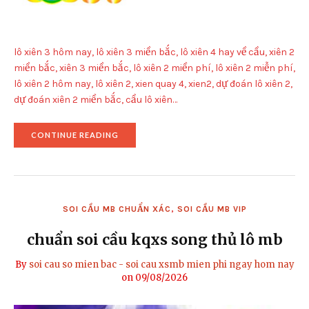
lô xiên 3 hôm nay, lô xiên 3 miền bắc, lô xiên 4 hay về cầu, xiên 2
miền bắc, xiên 3 miền bắc, lô xiên 2 miền phí, lô xiên 2 miễn phí,
lô xiên 2 hôm nay, lô xiên 2, xien quay 4, xien2, dự đoán lô xiên 2,
dự đoán xiên 2 miền bắc, cầu lô xiên…
"CHUẨN
CONTINUE READING
SOI
CẦU
KQXS
LÔ
XIÊN
4
SOI CẦU MB CHUẨN XÁC
,
SOI CẦU MB VIP
MB"
chuẩn soi cầu kqxs song thủ lô mb
By
soi cau so mien bac - soi cau xsmb mien phi ngay hom nay
on
09/08/2026