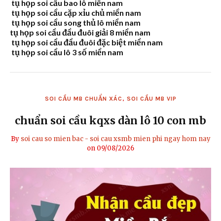
tụ họp soi cầu bao lô miền nam
tụ họp soi cầu cặp xỉu chủ miền nam
tụ họp soi cầu song thủ lô miền nam
tụ họp soi cầu đầu đuôi giải 8 miền nam
tụ họp soi cầu đầu đuôi đặc biệt miền nam
tụ họp soi cầu lô 3 số miền nam
SOI CẦU MB CHUẨN XÁC
,
SOI CẦU MB VIP
chuẩn soi cầu kqxs dàn lô 10 con mb
By
soi cau so mien bac - soi cau xsmb mien phi ngay hom nay
on
09/08/2026