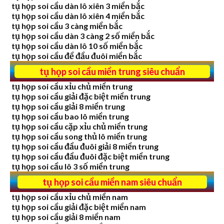
tụ họp soi cầu dàn lô xiên 3 miền bắc
tụ họp soi cầu dàn lô xiên 4 miền bắc
tụ họp soi cầu 3 càng miền bắc
tụ họp soi cầu dàn 3 càng 2 số miền bắc
tụ họp soi cầu dàn lô 10 số miền bắc
tụ họp soi cầu đề đầu đuôi miền bắc
tụ họp soi cầu miền trung siêu chuẩn
tụ họp soi cầu xỉu chủ miền trung
tụ họp soi cầu giải đặc biệt miền trung
tụ họp soi cầu giải 8 miền trung
tụ họp soi cầu bao lô miền trung
tụ họp soi cầu cặp xỉu chủ miền trung
tụ họp soi cầu song thủ lô miền trung
tụ họp soi cầu đầu đuôi giải 8 miền trung
tụ họp soi cầu đầu đuôi đặc biệt miền trung
tụ họp soi cầu lô 3 số miền trung
tụ họp soi cầu miền nam siêu chuẩn
tụ họp soi cầu xỉu chủ miền nam
tụ họp soi cầu giải đặc biệt miền nam
tụ họp soi cầu giải 8 miền nam