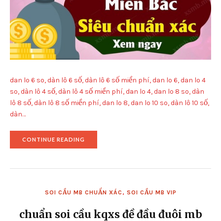
dan lo 6 so, dàn lô 6 số, dàn lô 6 số miền phí, dan lo 6, dan lo 4
so, dàn lô 4 số, dàn lô 4 số miền phí, dan lo 4, dan lo 8 so, dàn
lô 8 số, dàn lô 8 số miền phí, dan lo 8, dan lo 10 so, dàn lô 10 số,
dàn…
"CHUẨN
CONTINUE READING
SOI
CẦU
KQXS
DÀN
LÔ
10
SOI CẦU MB CHUẨN XÁC
,
SOI CẦU MB VIP
CON
MB"
chuẩn soi cầu kqxs đề đầu đuôi mb