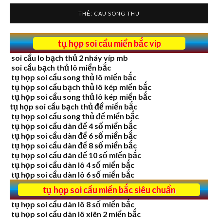
THẺ:
CAU SONG THU
tụ họp soi cầu miền bắc vip
soi cầu lo bạch thủ 2 nháy víp mb
soi cầu bạch thủ lô miền bắc
tụ họp soi cầu song thủ lô miền bắc
tụ họp soi cầu bạch thủ lô kép miền bắc
tụ họp soi cầu song thủ lô kép miền bắc
tụ họp soi cầu bạch thủ đề miền bắc
tụ họp soi cầu song thủ đề miền bắc
tụ họp soi cầu dàn đề 4 số miền bắc
tụ họp soi cầu dàn đề 6 số miền bắc
tụ họp soi cầu dàn đề 8 số miền bắc
tụ họp soi cầu dàn đề 10 số miền bắc
tụ họp soi cầu dàn lô 4 số miền bắc
tụ họp soi cầu dàn lô 6 số miền bắc
tụ họp soi cầu miền bắc siêu chuẩn
tụ họp soi cầu dàn lô 8 số miền bắc
tụ họp soi cầu dàn lô xiên 2 miền bắc