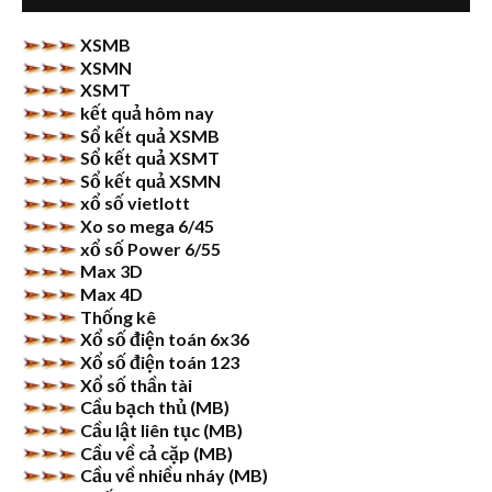
XSMB
XSMN
XSMT
kết quả hôm nay
Sổ kết quả XSMB
Sổ kết quả XSMT
Sổ kết quả XSMN
xổ số vietlott
Xo so mega 6/45
xổ số Power 6/55
Max 3D
Max 4D
Thống kê
Xổ số điện toán 6x36
Xổ số điện toán 123
Xổ số thần tài
Cầu bạch thủ (MB)
Cầu lật liên tục (MB)
Cầu về cả cặp (MB)
Cầu về nhiều nháy (MB)