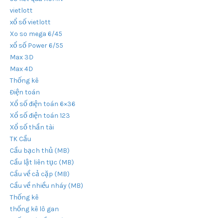
vietlott
xổ số vietlott
Xo so mega 6/45
xổ số Power 6/55
Max 3D
Max 4D
Thống kê
Điện toán
Xổ số điện toán 6×36
Xổ số điện toán 123
Xổ số thần tài
TK Cầu
Cầu bạch thủ (MB)
Cầu lật liên tục (MB)
Cầu về cả cặp (MB)
Cầu về nhiều nháy (MB)
Thống kê
thống kê lô gan