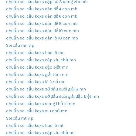
chuẩn soi cầu kqxs cặp số 3 càng víp mb
chuẩn soi cầu kqxs dàn đề 4 con mb
chuẩn soi cầu kqxs dàn đề 6 con mb
chuẩn soi cầu kqxs dàn đề 8 con mb
chuẩn soi cầu kqxs dàn đề 10 con mb
chuẩn soi cầu kqxs dàn lô 10 con mb
Soi cầu mn vip
chuẩn soi cầu kqxs bao lô mn
chuẩn soi cầu kqxs cặp xíu chủ mn
chuẩn soi cầu kqxs đặc biệt mn
chuẩn soi cầu kqxs giải tám mn
chuẩn soi cầu kqxs lô 3 số mn
chuẩn soi cầu kqxs sớ đầu đuôi giải 8 mn
chuẩn soi cầu kqxs sớ đầu đuôi giải đặc biệt mn
chuẩn soi cầu kqxs song thủ lô mn
chuẩn soi cầu kqxs xíu chủ mn
Soi cầu mt vip
chuẩn soi cầu kqxs bao lô mt
chuẩn soi cầu kqxs cặp xíu chủ mt