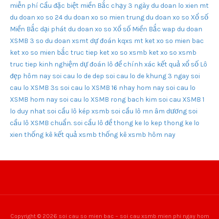
miễn phí
Cầu đặc biệt miền Bắc chạy 3 ngày
du doan lo xien mt
du doan xo so 24
du doan xo so mien trung
du doan xo so Xổ số
Miền Bắc dại phát
du doan xo so Xổ số Miền Bắc wap
du doan
XSMB 3 so
du doan xsmt
dự đoán kqxs mt
ket xo so mien bac
ket xo so mien bắc truc tiep
ket xo so xsmb
ket xo so xsmb
truc tiep
kinh nghiệm dự đoán lô đề chính xác
kết quả xổ số
Lô
đẹp hôm nay
soi cau lo de dep
soi cau lo de khung 3 ngay
soi
cau lo XSMB 3s
soi cau lo XSMB 16 nhay hom nay
soi cau lo
XSMB hom nay
soi cau lo XSMB rong bach kim
soi cau XSMB 1
lo duy nhat
soi cầu lô kép xsmb
soi cầu lô mn âm dương
soi
cầu lô XSMB chuẩn.
soi cầu lô đề
thong ke lo kep
thong ke lo
xien
thống kê kết quả xsmb
thống kê xsmb hôm nay
Copyright © 2026 soi cau so mien bac – soi cau xsmb mien phi ngay hom