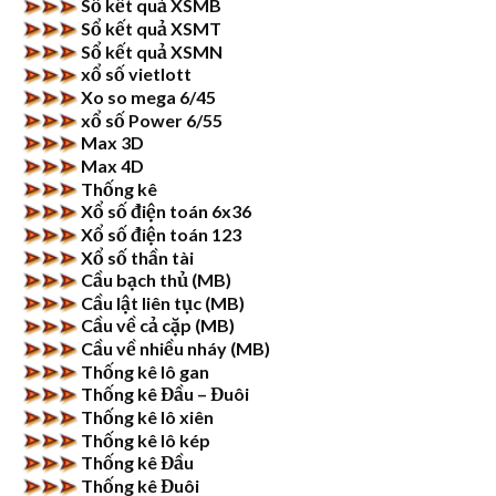
Sổ kết quả XSMB
Sổ kết quả XSMT
Sổ kết quả XSMN
xổ số vietlott
Xo so mega 6/45
xổ số Power 6/55
Max 3D
Max 4D
Thống kê
Xổ số điện toán 6x36
Xổ số điện toán 123
Xổ số thần tài
Cầu bạch thủ (MB)
Cầu lật liên tục (MB)
Cầu về cả cặp (MB)
Cầu về nhiều nháy (MB)
Thống kê lô gan
Thống kê Đầu – Đuôi
Thống kê lô xiên
Thống kê lô kép
Thống kê Đầu
Thống kê Đuôi