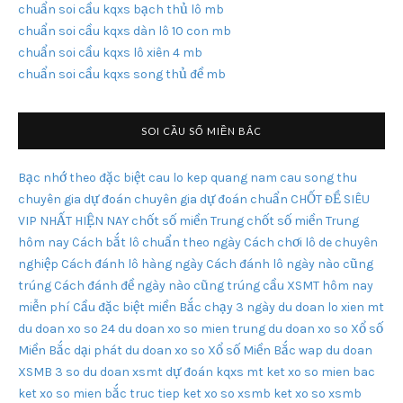
chuẩn soi cầu kqxs bạch thủ lô mb
chuẩn soi cầu kqxs dàn lô 10 con mb
chuẩn soi cầu kqxs lô xiên 4 mb
chuẩn soi cầu kqxs song thủ đề mb
SOI CẦU SỐ MIỀN BẮC
Bạc nhớ theo đặc biệt
cau lo kep quang nam
cau song thu
chuyên gia dự đoán
chuyên gia dự đoán chuẩn
CHỐT ĐỀ SIÊU
VIP NHẤT HIỆN NAY
chốt số miền Trung
chốt số miền Trung
hôm nay
Cách bắt lô chuẩn theo ngày
Cách chơi lô de chuyên
nghiệp
Cách đánh lô hàng ngày
Cách đánh lô ngày nào cũng
trúng
Cách đánh đề ngày nào cũng trúng
cầu XSMT hôm nay
miễn phí
Cầu đặc biệt miền Bắc chạy 3 ngày
du doan lo xien mt
du doan xo so 24
du doan xo so mien trung
du doan xo so Xổ số
Miền Bắc dại phát
du doan xo so Xổ số Miền Bắc wap
du doan
XSMB 3 so
du doan xsmt
dự đoán kqxs mt
ket xo so mien bac
ket xo so mien bắc truc tiep
ket xo so xsmb
ket xo so xsmb