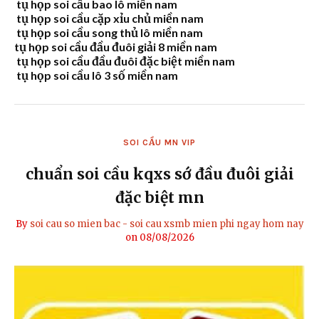
tụ họp soi cầu bao lô miền nam
tụ họp soi cầu cặp xỉu chủ miền nam
tụ họp soi cầu song thủ lô miền nam
tụ họp soi cầu đầu đuôi giải 8 miền nam
tụ họp soi cầu đầu đuôi đặc biệt miền nam
tụ họp soi cầu lô 3 số miền nam
SOI CẦU MN VIP
chuẩn soi cầu kqxs sớ đầu đuôi giải
đặc biệt mn
By
soi cau so mien bac - soi cau xsmb mien phi ngay hom nay
on
08/08/2026