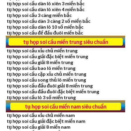
tụ họp soi cầu dàn lô xiên 3 miền bắc
tụ họp soi cầu dàn lô xiên 4 miền bắc
tụ họp soi cầu 3 càng miền bắc
tụ họp soi cầu dàn 3 càng 2 số miền bắc
tụ họp soi cầu dàn lô 10 số miền bắc
tụ họp soi cầu đề đầu đuôi miền bắc
tụ họp soi cầu miền trung siêu chuẩn
tụ họp soi cầu xỉu chủ miền trung
tụ họp soi cầu giải đặc biệt miền trung
tụ họp soi cầu giải 8 miền trung
tụ họp soi cầu bao lô miền trung
tụ họp soi cầu cặp xỉu chủ miền trung
tụ họp soi cầu song thủ lô miền trung
tụ họp soi cầu đầu đuôi giải 8 miền trung
tụ họp soi cầu đầu đuôi đặc biệt miền trung
tụ họp soi cầu lô 3 số miền trung
tụ họp soi cầu miền nam siêu chuẩn
tụ họp soi cầu xỉu chủ miền nam
tụ họp soi cầu giải đặc biệt miền nam
tụ họp soi cầu giải 8 miền nam