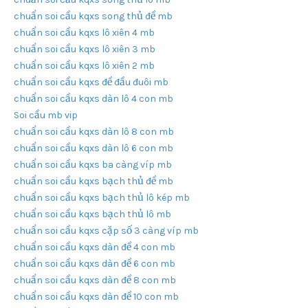
chuẩn soi cầu kqxs song thủ đề mb
chuẩn soi cầu kqxs lô xiên 4 mb
chuẩn soi cầu kqxs lô xiên 3 mb
chuẩn soi cầu kqxs lô xiên 2 mb
chuẩn soi cầu kqxs đề đầu đuôi mb
chuẩn soi cầu kqxs dàn lô 4 con mb
Soi cầu mb vip
chuẩn soi cầu kqxs dàn lô 8 con mb
chuẩn soi cầu kqxs dàn lô 6 con mb
chuẩn soi cầu kqxs ba càng víp mb
chuẩn soi cầu kqxs bạch thủ đề mb
chuẩn soi cầu kqxs bạch thủ lô kép mb
chuẩn soi cầu kqxs bạch thủ lô mb
chuẩn soi cầu kqxs cặp số 3 càng víp mb
chuẩn soi cầu kqxs dàn đề 4 con mb
chuẩn soi cầu kqxs dàn đề 6 con mb
chuẩn soi cầu kqxs dàn đề 8 con mb
chuẩn soi cầu kqxs dàn đề 10 con mb