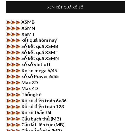
XEM KẾT QUẢ XỔ SỐ
XSMB
XSMN
XSMT
kết quả hôm nay
Sổ kết quả XSMB
Sổ kết quả XSMT
Sổ kết quả XSMN
xổ số vietlott
Xo so mega 6/45
xổ số Power 6/55
Max 3D
Max 4D
Thống kê
Xổ số điện toán 6x36
Xổ số điện toán 123
Xổ số thần tài
Cầu bạch thủ (MB)
Cầu lật liên tục (MB)
Cầu về cả cặp (MB)