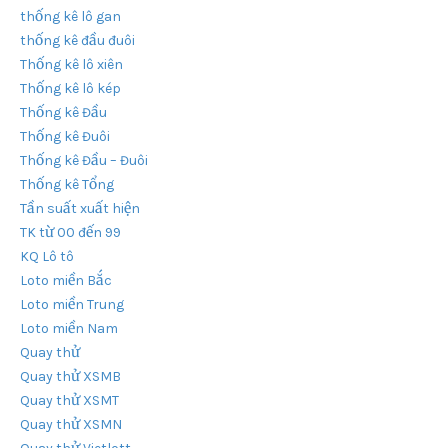
thống kê lô gan
thống kê đầu đuôi
Thống kê lô xiên
Thống kê lô kép
Thống kê Đầu
Thống kê Đuôi
Thống kê Đầu – Đuôi
Thống kê Tổng
Tần suất xuất hiện
TK từ 00 đến 99
KQ Lô tô
Loto miền Bắc
Loto miền Trung
Loto miền Nam
Quay thử
Quay thử XSMB
Quay thử XSMT
Quay thử XSMN