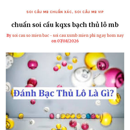
THỦ
LÔ
SOI CẦU MB CHUẨN XÁC
,
SOI CẦU MB VIP
MB"
chuẩn soi cầu kqxs bạch thủ lô mb
By
soi cau so mien bac - soi cau xsmb mien phi ngay hom nay
on
07/08/2026