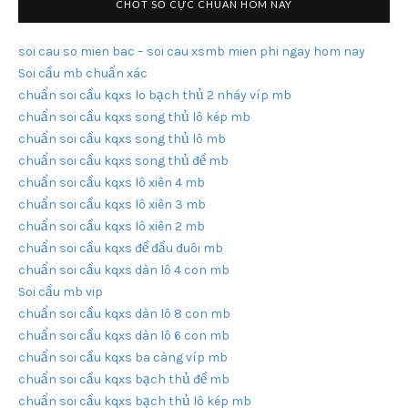
CHỐT SỐ CỰC CHUẨN HÔM NAY
soi cau so mien bac – soi cau xsmb mien phi ngay hom nay
Soi cầu mb chuẩn xác
chuẩn soi cầu kqxs lo bạch thủ 2 nháy víp mb
chuẩn soi cầu kqxs song thủ lô kép mb
chuẩn soi cầu kqxs song thủ lô mb
chuẩn soi cầu kqxs song thủ đề mb
chuẩn soi cầu kqxs lô xiên 4 mb
chuẩn soi cầu kqxs lô xiên 3 mb
chuẩn soi cầu kqxs lô xiên 2 mb
chuẩn soi cầu kqxs đề đầu đuôi mb
chuẩn soi cầu kqxs dàn lô 4 con mb
Soi cầu mb vip
chuẩn soi cầu kqxs dàn lô 8 con mb
chuẩn soi cầu kqxs dàn lô 6 con mb
chuẩn soi cầu kqxs ba càng víp mb
chuẩn soi cầu kqxs bạch thủ đề mb
chuẩn soi cầu kqxs bạch thủ lô kép mb