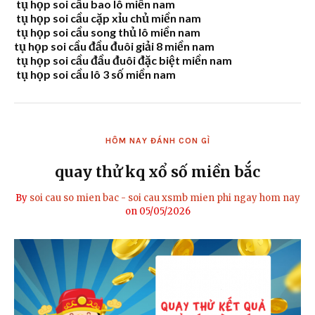
tụ họp soi cầu bao lô miền nam
tụ họp soi cầu cặp xỉu chủ miền nam
tụ họp soi cầu song thủ lô miền nam
tụ họp soi cầu đầu đuôi giải 8 miền nam
tụ họp soi cầu đầu đuôi đặc biệt miền nam
tụ họp soi cầu lô 3 số miền nam
HÔM NAY ĐÁNH CON GÌ
quay thử kq xổ số miền bắc
By
soi cau so mien bac - soi cau xsmb mien phi ngay hom nay
on
05/05/2026