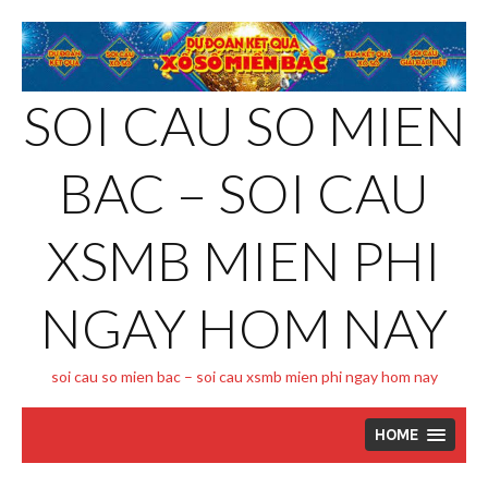
Skip
to
content
SOI CAU SO MIEN
BAC – SOI CAU
XSMB MIEN PHI
NGAY HOM NAY
soi cau so mien bac – soi cau xsmb mien phi ngay hom nay
HOME