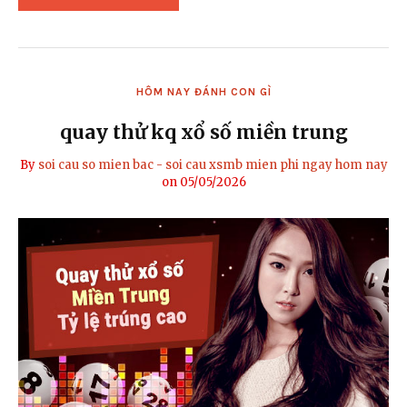
THỬ
KQ
XỔ
SỐ
MIỀN
NAM"
HÔM NAY ĐÁNH CON GÌ
quay thử kq xổ số miền trung
By
soi cau so mien bac - soi cau xsmb mien phi ngay hom nay
on
05/05/2026