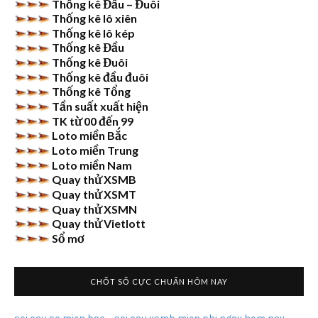
Thống kê Đầu – Đuôi
Thống kê lô xiên
Thống kê lô kép
Thống kê Đầu
Thống kê Đuôi
Thống kê đầu đuôi
Thống kê Tổng
Tần suất xuất hiện
TK từ 00 đến 99
Loto miền Bắc
Loto miền Trung
Loto miền Nam
Quay thử XSMB
Quay thử XSMT
Quay thử XSMN
Quay thử Vietlott
Sổ mơ
CHỐT SỐ CỰC CHUẨN HÔM NAY