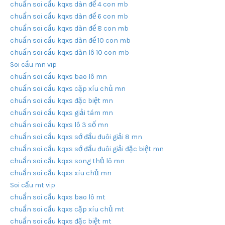
chuẩn soi cầu kqxs dàn đề 4 con mb
chuẩn soi cầu kqxs dàn đề 6 con mb
chuẩn soi cầu kqxs dàn đề 8 con mb
chuẩn soi cầu kqxs dàn đề 10 con mb
chuẩn soi cầu kqxs dàn lô 10 con mb
Soi cầu mn vip
chuẩn soi cầu kqxs bao lô mn
chuẩn soi cầu kqxs cặp xíu chủ mn
chuẩn soi cầu kqxs đặc biệt mn
chuẩn soi cầu kqxs giải tám mn
chuẩn soi cầu kqxs lô 3 số mn
chuẩn soi cầu kqxs sớ đầu đuôi giải 8 mn
chuẩn soi cầu kqxs sớ đầu đuôi giải đặc biệt mn
chuẩn soi cầu kqxs song thủ lô mn
chuẩn soi cầu kqxs xíu chủ mn
Soi cầu mt vip
chuẩn soi cầu kqxs bao lô mt
chuẩn soi cầu kqxs cặp xíu chủ mt
chuẩn soi cầu kqxs đặc biệt mt