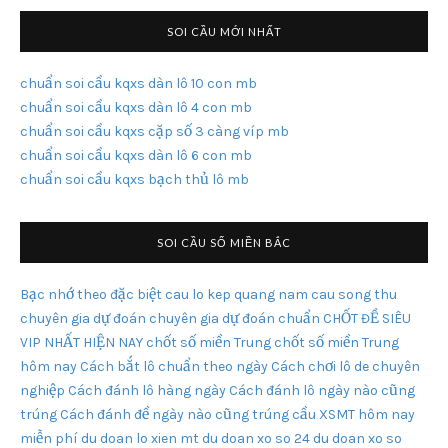
SOI CẦU MỚI NHẤT
chuẩn soi cầu kqxs dàn lô 10 con mb
chuẩn soi cầu kqxs dàn lô 4 con mb
chuẩn soi cầu kqxs cặp số 3 càng víp mb
chuẩn soi cầu kqxs dàn lô 6 con mb
chuẩn soi cầu kqxs bạch thủ lô mb
SOI CẦU SỐ MIỀN BẮC
Bạc nhớ theo đặc biệt
cau lo kep quang nam
cau song thu
chuyên gia dự đoán
chuyên gia dự đoán chuẩn
CHỐT ĐỀ SIÊU
VIP NHẤT HIỆN NAY
chốt số miền Trung
chốt số miền Trung
hôm nay
Cách bắt lô chuẩn theo ngày
Cách chơi lô de chuyên
nghiệp
Cách đánh lô hàng ngày
Cách đánh lô ngày nào cũng
trúng
Cách đánh đề ngày nào cũng trúng
cầu XSMT hôm nay
miễn phí
du doan lo xien mt
du doan xo so 24
du doan xo so