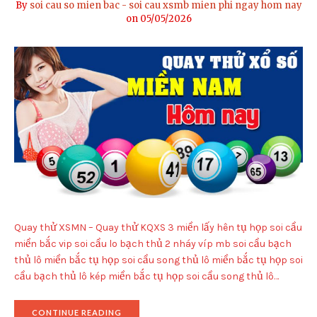
By
soi cau so mien bac - soi cau xsmb mien phi ngay hom nay
on
05/05/2026
Quay thử XSMN – Quay thử KQXS 3 miền lấy hên tụ họp soi cầu
miền bắc vip soi cầu lo bạch thủ 2 nháy víp mb soi cầu bạch
thủ lô miền bắc tụ họp soi cầu song thủ lô miền bắc tụ họp soi
cầu bạch thủ lô kép miền bắc tụ họp soi cầu song thủ lô…
"QUAY
CONTINUE READING