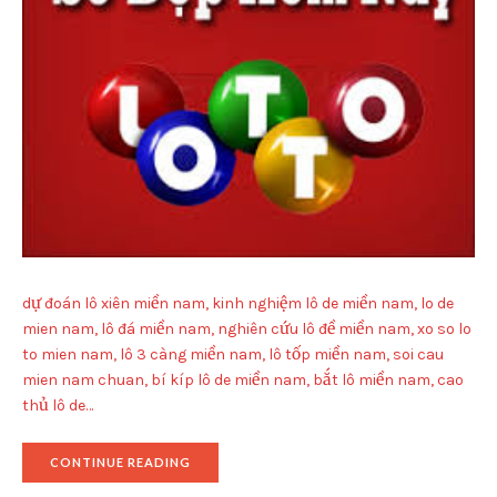
dự đoán lô xiên miền nam, kinh nghiệm lô de miền nam, lo de
mien nam, lô đá miền nam, nghiên cứu lô đề miền nam, xo so lo
to mien nam, lô 3 càng miền nam, lô tốp miền nam, soi cau
mien nam chuan, bí kíp lô de miền nam, bắt lô miền nam, cao
thủ lô de…
"CHUẨN
CONTINUE READING
SOI
CẦU