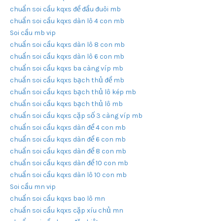
chuẩn soi cầu kqxs đề đầu đuôi mb
chuẩn soi cầu kqxs dàn lô 4 con mb
Soi cầu mb vip
chuẩn soi cầu kqxs dàn lô 8 con mb
chuẩn soi cầu kqxs dàn lô 6 con mb
chuẩn soi cầu kqxs ba càng víp mb
chuẩn soi cầu kqxs bạch thủ đề mb
chuẩn soi cầu kqxs bạch thủ lô kép mb
chuẩn soi cầu kqxs bạch thủ lô mb
chuẩn soi cầu kqxs cặp số 3 càng víp mb
chuẩn soi cầu kqxs dàn đề 4 con mb
chuẩn soi cầu kqxs dàn đề 6 con mb
chuẩn soi cầu kqxs dàn đề 8 con mb
chuẩn soi cầu kqxs dàn đề 10 con mb
chuẩn soi cầu kqxs dàn lô 10 con mb
Soi cầu mn vip
chuẩn soi cầu kqxs bao lô mn
chuẩn soi cầu kqxs cặp xíu chủ mn