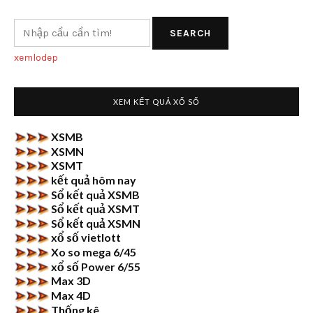
SEARCH
xemlodep
XEM KẾT QUẢ XỔ SỐ
XSMB
XSMN
XSMT
kết quả hôm nay
Sổ kết quả XSMB
Sổ kết quả XSMT
Sổ kết quả XSMN
xổ số vietlott
Xo so mega 6/45
xổ số Power 6/55
Max 3D
Max 4D
Thống kê