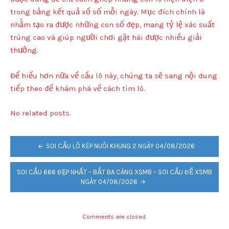
trong bảng kết quả xổ số mỗi ngày. Mục đích chính là
nhằm tạo ra được những con số đẹp, mang tỷ lệ xác suất
trúng cao và giúp người chơi gặt hái được nhiều giải
thưởng.
Để hiểu hơn nữa về cầu lô này, chúng ta sẽ sang nội dung
tiếp theo để khám phá về cách tìm lô.
No related posts.
ĐIỀU
SOI CẦU LÔ KÉP NUÔI KHUNG 2 NGÀY 04/08/2026
HƯỚNG
BÀI
SOI CẦU 666 ĐẸP NHẤT – BẮT BA CÀNG XSMB – SOI CẦU ĐỀ XSMB
VIẾT
NGÀY 04/08/2026
Comments are closed.