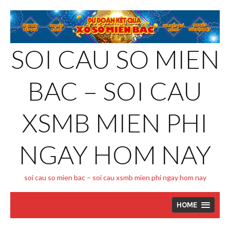
Skip
to
content
SOI CAU SO MIEN
BAC – SOI CAU
XSMB MIEN PHI
NGAY HOM NAY
soi cau so mien bac – soi cau xsmb mien phi ngay hom nay
HOME