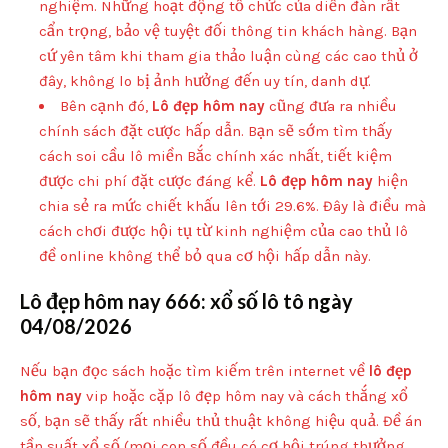
nghiệm. Những hoạt động tổ chức của diễn đàn rất
cẩn trọng, bảo vệ tuyệt đối thông tin khách hàng. Bạn
cứ yên tâm khi tham gia thảo luận cùng các cao thủ ở
đây, không lo bị ảnh hưởng đến uy tín, danh dự.
Bên cạnh đó,
Lô đẹp hôm nay
cũng đưa ra nhiều
chính sách đặt cược hấp dẫn. Bạn sẽ sớm tìm thấy
cách soi cầu lô miền Bắc chính xác nhất, tiết kiệm
được chi phí đặt cược đáng kể.
Lô đẹp hôm nay
hiện
chia sẻ ra mức chiết khấu lên tới 29.6%. Đây là điều mà
cách chơi được hội tụ từ kinh nghiệm của cao thủ lô
đề online không thể bỏ qua cơ hội hấp dẫn này.
Lô đẹp hôm nay 666: xổ số lô tô ngày
04/08/2026
Nếu bạn đọc sách hoặc tìm kiếm trên internet về
lô đẹp
hôm nay
vip hoặc cặp lô đẹp hôm nay và cách thắng xổ
số, bạn sẽ thấy rất nhiều thủ thuật không hiệu quả. Đề án
tần suất xổ số (mọi con số đều có cơ hội trúng thưởng