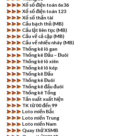
Xổ số điện toán 6x36
Xổ số điện toán 123
Xổ số thần tài
Cầu bạch thủ (MB)
Cầu lật liên tục (MB)
Cầu về cả cặp (MB)
Cầu về nhiều nháy (MB)
Thống kê lô gan
Thống kê Đầu – Đuôi
Thống kê lô xiên
Thống kê lô kép
Thống kê Đầu
Thống kê Đuôi
Thống kê đầu đuôi
Thống kê Tổng
Tần suất xuất hiện
TK từ 00 đến 99
Loto miền Bắc
Loto miền Trung
Loto miền Nam
Quay thử XSMB