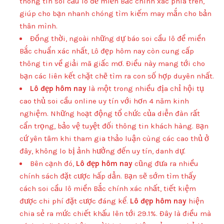
thông tin soi cầu lô đề miền Bắc chính xác phía trên,
giúp cho bạn nhanh chóng tìm kiếm may mắn cho bản
thân mình.
Đồng thời, ngoài những dự báo soi cầu lô đề miền
Bắc chuẩn xác nhất, Lô đẹp hôm nay còn cung cấp
thông tin về giải mã giấc mơ. Điều này mang tới cho
bạn các liên kết chặt chẽ tìm ra con số hợp duyên nhất.
Lô đẹp hôm nay
là một trong nhiều địa chỉ hội tụ
cao thủ soi cầu online uy tín với hơn 4 năm kinh
nghiệm. Những hoạt động tổ chức của diễn đàn rất
cẩn trọng, bảo vệ tuyệt đối thông tin khách hàng. Bạn
cứ yên tâm khi tham gia thảo luận cùng các cao thủ ở
đây, không lo bị ảnh hưởng đến uy tín, danh dự.
Bên cạnh đó,
Lô đẹp hôm nay
cũng đưa ra nhiều
chính sách đặt cược hấp dẫn. Bạn sẽ sớm tìm thấy
cách soi cầu lô miền Bắc chính xác nhất, tiết kiệm
được chi phí đặt cược đáng kể.
Lô đẹp hôm nay
hiện
chia sẻ ra mức chiết khấu lên tới 29.1%. Đây là điều mà