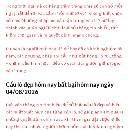
Trong thời đại mà có hàng trăm trang chia sẻ con số mỗi
ngày, rất dễ rơi vào cảnh “rối như tơ vò”, không biết chọn
số nào. Phương pháp soi cầu tập trung vào 1–2 hướng
chính xác, giúp người chơi loại bỏ thông tin nhiễu, tiết
kiệm thời gian và ra quyết định nhanh chóng.
Dù bạn là người mới chơi lô đề hay đã có kinh nghiệm lâu
năm, các phương pháp soi cầu như: bắt bóng, lô rơi, tổng
– chạm, cầu hình học… đều có cách dùng đơn giản, logic
và rõ ràng.
Cầu lô đẹp hôm nay bất bại hôm nay ngày
04/08/2026
Dựa vào thông tin tìm hiểu, để sở hữu
cầu lô đẹp
và hiểu
xác suất xuất hiện của từng cặp lô, sẽ giúp anh em đưa ra
những quyết định chính xác khi tham gia đặt cược. Điều
này thu hút nhiều người chơi muốn tích luỹ kinh nghiệm