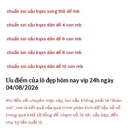
chuẩn soi cầu kqxs song thủ đề mb
chuẩn soi cầu kqxs dàn đề 4 con mb
chuẩn soi cầu kqxs dàn đề 6 con mb
chuẩn soi cầu kqxs dàn đề 8 con mb
chuẩn soi cầu kqxs dàn đề 10 con mb
Ưu điểm của lô đẹp hôm nay víp 24h ngày
04/08/2026
Khi đến với chuyên mục này, Soi cầu không phải là “đoán
mò”, mà là kết quả của quá trình phân tích dữ liệu xổ số
trong quá khứ: từ tổng đề, chạm số, lô rơi, cầu kẹp, đến
chu kỳ tần suất lô.