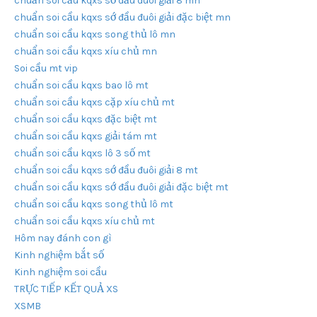
chuẩn soi cầu kqxs sớ đầu đuôi giải 8 mn
chuẩn soi cầu kqxs sớ đầu đuôi giải đặc biệt mn
chuẩn soi cầu kqxs song thủ lô mn
chuẩn soi cầu kqxs xíu chủ mn
Soi cầu mt vip
chuẩn soi cầu kqxs bao lô mt
chuẩn soi cầu kqxs cặp xíu chủ mt
chuẩn soi cầu kqxs đặc biệt mt
chuẩn soi cầu kqxs giải tám mt
chuẩn soi cầu kqxs lô 3 số mt
chuẩn soi cầu kqxs sớ đầu đuôi giải 8 mt
chuẩn soi cầu kqxs sớ đầu đuôi giải đặc biệt mt
chuẩn soi cầu kqxs song thủ lô mt
chuẩn soi cầu kqxs xíu chủ mt
Hôm nay đánh con gì
Kinh nghiệm bắt số
Kinh nghiệm soi cầu
TRỰC TIẾP KẾT QUẢ XS
XSMB