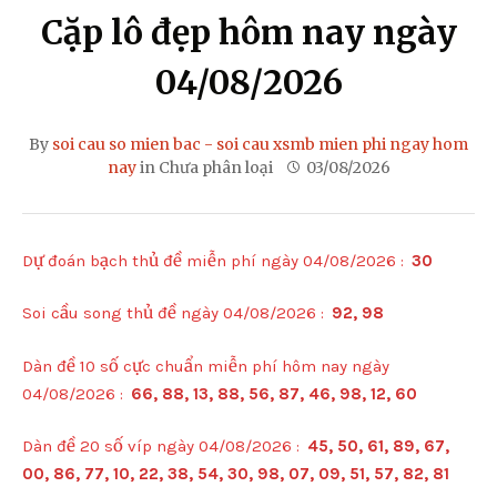
Cặp lô đẹp hôm nay ngày
04/08/2026
By
soi cau so mien bac - soi cau xsmb mien phi ngay hom
nay
in
Chưa phân loại
03/08/2026
Dự đoán bạch thủ đề miễn phí ngày 04/08/2026 :
30
Soi cầu song thủ đề ngày 04/08/2026 :
92, 98
Dàn đề 10 số cực chuẩn miễn phí hôm nay ngày
04/08/2026 :
66, 88, 13, 88, 56, 87, 46, 98, 12, 60
Dàn đề 20 số víp ngày 04/08/2026 :
45, 50, 61, 89, 67,
00, 86, 77, 10, 22, 38, 54, 30, 98, 07, 09, 51, 57, 82, 81