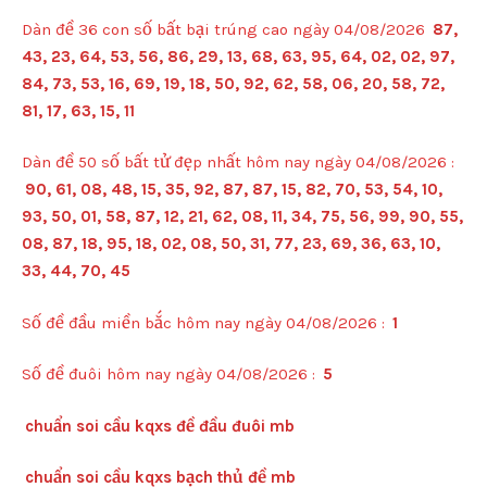
Dàn đề 36 con số bất bại trúng cao ngày 04/08/2026
87,
43, 23, 64, 53, 56, 86, 29, 13, 68, 63, 95, 64, 02, 02, 97,
84, 73, 53, 16, 69, 19, 18, 50, 92, 62, 58, 06, 20, 58, 72,
81, 17, 63, 15, 11
Dàn đề 50 số bất tử đẹp nhất hôm nay ngày 04/08/2026 :
90, 61, 08, 48, 15, 35, 92, 87, 87, 15, 82, 70, 53, 54, 10,
93, 50, 01, 58, 87, 12, 21, 62, 08, 11, 34, 75, 56, 99, 90, 55,
08, 87, 18, 95, 18, 02, 08, 50, 31, 77, 23, 69, 36, 63, 10,
33, 44, 70, 45
Số đề đầu miền bắc hôm nay ngày 04/08/2026 :
1
Số đề đuôi hôm nay ngày 04/08/2026 :
5
chuẩn soi cầu kqxs đề đầu đuôi mb
chuẩn soi cầu kqxs bạch thủ đề mb