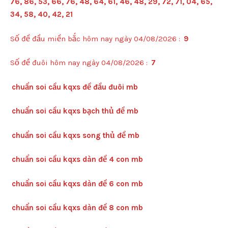
76, 86, 53, 66, 76, 48, 64, 61, 46, 48, 29, 72, 71, 04, 65,
34, 58, 40, 42, 21
Số đề đầu miền bắc hôm nay ngày 04/08/2026 :
9
Số đề đuôi hôm nay ngày 04/08/2026 :
7
chuẩn soi cầu kqxs đề đầu đuôi mb
chuẩn soi cầu kqxs bạch thủ đề mb
chuẩn soi cầu kqxs song thủ đề mb
chuẩn soi cầu kqxs dàn đề 4 con mb
chuẩn soi cầu kqxs dàn đề 6 con mb
chuẩn soi cầu kqxs dàn đề 8 con mb