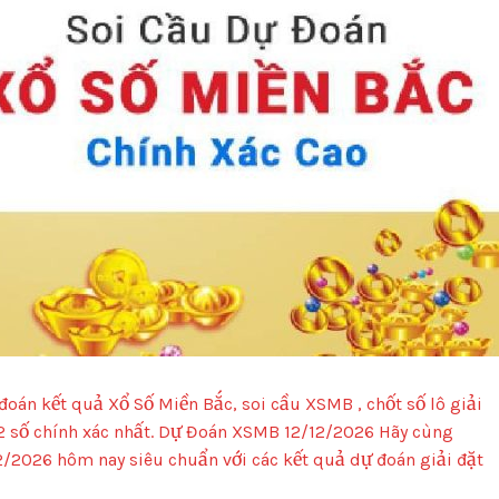
oán kết quả Xổ Số Miền Bắc, soi cầu XSMB , chốt số lô giải
ô 2 số chính xác nhất. Dự Đoán XSMB 12/12/2026 Hãy cùng
/2026 hôm nay siêu chuẩn với các kết quả dự đoán giải đặt