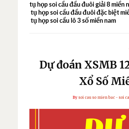
tụ họp soi cầu đầu đuôi giải 8 miền
tụ họp soi cầu đầu đuôi đặc biệt m
tụ họp soi cầu lô 3 số miền nam
Dự đoán XSMB 12/
Xổ Số Miề
By
soi cau so mien bac - soi