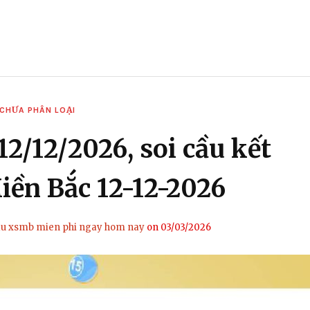
CHƯA PHÂN LOẠI
/12/2026, soi cầu kết
iền Bắc 12-12-2026
 cau xsmb mien phi ngay hom nay
on
03/03/2026