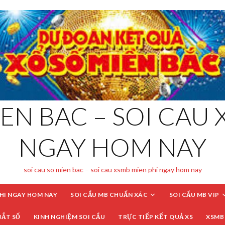
Skip
to
content
IEN BAC – SOI CAU 
NGAY HOM NAY
soi cau so mien bac – soi cau xsmb mien phi ngay hom nay
PHI NGAY HOM NAY
SOI CẦU MB CHUẨN XÁC
SOI CẦU MB VIP
BẮT SỐ
KINH NGHIỆM SOI CẦU
TRỰC TIẾP KẾT QUẢ XS
XSMB