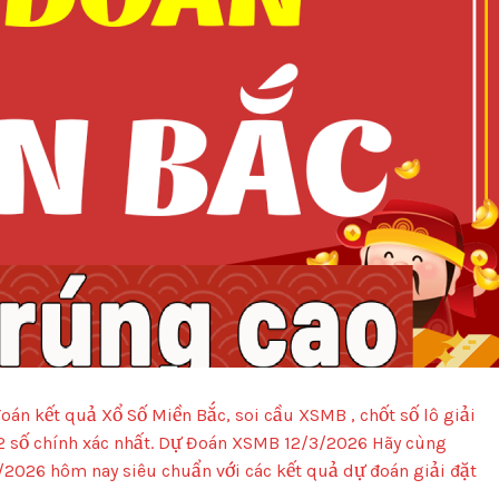
án kết quả Xổ Số Miền Bắc, soi cầu XSMB , chốt số lô giải
ô 2 số chính xác nhất. Dự Đoán XSMB 12/3/2026 Hãy cùng
2026 hôm nay siêu chuẩn với các kết quả dự đoán giải đặt