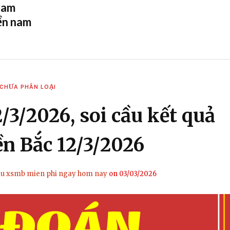
 nam
iền nam
CHƯA PHÂN LOẠI
3/2026, soi cầu kết quả
n Bắc 12/3/2026
 cau xsmb mien phi ngay hom nay
on
03/03/2026