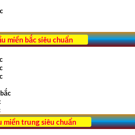
ắc
ầu miền bắc siêu chuẩn
c
c
c
 bắc
c
c
u miền trung siêu chuẩn