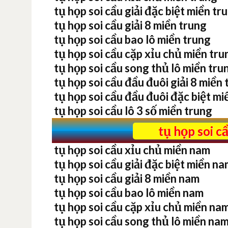
tụ họp soi cầu giải đặc biệt miền tr
tụ họp soi cầu giải 8 miền trung
tụ họp soi cầu bao lô miền trung
tụ họp soi cầu cặp xỉu chủ miền tru
tụ họp soi cầu song thủ lô miền tru
tụ họp soi cầu đầu đuôi giải 8 miền
tụ họp soi cầu đầu đuôi đặc biệt mi
tụ họp soi cầu lô 3 số miền trung
tụ họp soi c
tụ họp soi cầu xỉu chủ miền nam
tụ họp soi cầu giải đặc biệt miền n
tụ họp soi cầu giải 8 miền nam
tụ họp soi cầu bao lô miền nam
tụ họp soi cầu cặp xỉu chủ miền na
tụ họp soi cầu song thủ lô miền na