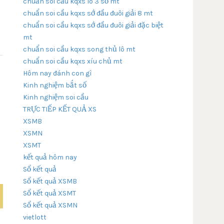
chuẩn soi cầu kqxs lô 3 số mt
chuẩn soi cầu kqxs sớ đầu đuôi giải 8 mt
chuẩn soi cầu kqxs sớ đầu đuôi giải đặc biệt
mt
chuẩn soi cầu kqxs song thủ lô mt
chuẩn soi cầu kqxs xíu chủ mt
Hôm nay đánh con gì
Kinh nghiệm bắt số
Kinh nghiệm soi cầu
TRỰC TIẾP KẾT QUẢ XS
XSMB
XSMN
XSMT
kết quả hôm nay
Sổ kết quả
Sổ kết quả XSMB
Sổ kết quả XSMT
Sổ kết quả XSMN
vietlott