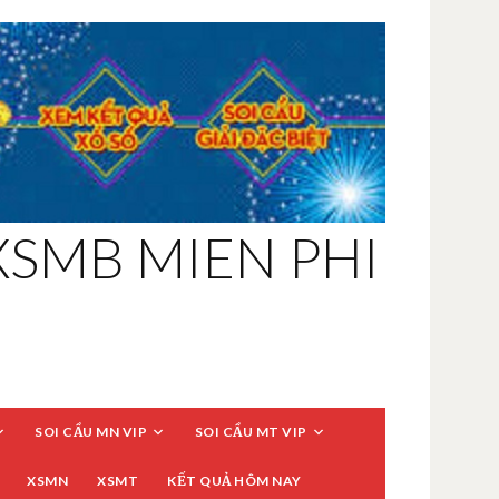
XSMB MIEN PHI
SOI CẦU MN VIP
SOI CẦU MT VIP
XSMN
XSMT
KẾT QUẢ HÔM NAY