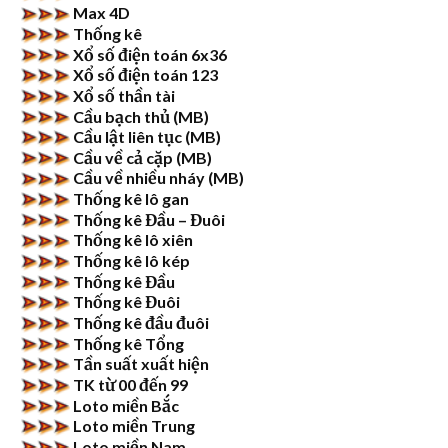
Max 4D
Thống kê
Xổ số điện toán 6x36
Xổ số điện toán 123
Xổ số thần tài
Cầu bạch thủ (MB)
Cầu lật liên tục (MB)
Cầu về cả cặp (MB)
Cầu về nhiều nháy (MB)
Thống kê lô gan
Thống kê Đầu – Đuôi
Thống kê lô xiên
Thống kê lô kép
Thống kê Đầu
Thống kê Đuôi
Thống kê đầu đuôi
Thống kê Tổng
Tần suất xuất hiện
TK từ 00 đến 99
Loto miền Bắc
Loto miền Trung
Loto miền Nam