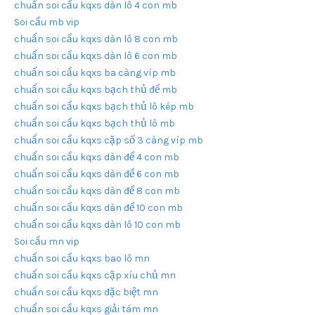
chuẩn soi cầu kqxs dàn lô 4 con mb
Soi cầu mb vip
chuẩn soi cầu kqxs dàn lô 8 con mb
chuẩn soi cầu kqxs dàn lô 6 con mb
chuẩn soi cầu kqxs ba càng víp mb
chuẩn soi cầu kqxs bạch thủ đề mb
chuẩn soi cầu kqxs bạch thủ lô kép mb
chuẩn soi cầu kqxs bạch thủ lô mb
chuẩn soi cầu kqxs cặp số 3 càng víp mb
chuẩn soi cầu kqxs dàn đề 4 con mb
chuẩn soi cầu kqxs dàn đề 6 con mb
chuẩn soi cầu kqxs dàn đề 8 con mb
chuẩn soi cầu kqxs dàn đề 10 con mb
chuẩn soi cầu kqxs dàn lô 10 con mb
Soi cầu mn vip
chuẩn soi cầu kqxs bao lô mn
chuẩn soi cầu kqxs cặp xíu chủ mn
chuẩn soi cầu kqxs đặc biệt mn
chuẩn soi cầu kqxs giải tám mn