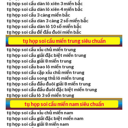
tụ họp soi cầu dàn lô xiên 3 miền bắc
tụ họp soi cầu dàn lô xiên 4 miền bắc
tụ họp soi cầu 3 càng miền bắc
tụ họp soi cầu dàn 3 càng 2 số miền bắc
tụ họp soi cầu dàn lô 10 số miền bắc
tụ họp soi cầu đề đầu đuôi miền bắc
tụ họp soi cầu miền trung siêu chuẩn
tụ họp soi cầu xỉu chủ miền trung
tụ họp soi cầu giải đặc biệt miền trung
tụ họp soi cầu giải 8 miền trung
tụ họp soi cầu bao lô miền trung
tụ họp soi cầu cặp xỉu chủ miền trung
tụ họp soi cầu song thủ lô miền trung
tụ họp soi cầu đầu đuôi giải 8 miền trung
tụ họp soi cầu đầu đuôi đặc biệt miền trung
tụ họp soi cầu lô 3 số miền trung
tụ họp soi cầu miền nam siêu chuẩn
tụ họp soi cầu xỉu chủ miền nam
tụ họp soi cầu giải đặc biệt miền nam
tụ họp soi cầu giải 8 miền nam