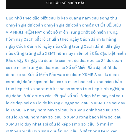
SOI CẦU SỐ MIỀN BẮC
Bạc nhớ theo đặc biệt
cau lo kep quang nam
cau song thu
chuyên gia dự đoán
chuyên gia dự đoán chuẩn
CHỐT ĐỀ SIÊU
VIP NHẤT HIỆN NAY
chốt số miền Trung
chốt số miền Trung
hôm nay
Cách bắt lô chuẩn theo ngày
Cách đánh lô hàng
ngày
Cách đánh lô ngày nào cũng trúng
Cách đánh đề ngày
nào cũng trúng
cầu XSMT hôm nay miễn phí
Cầu đặc biệt miền
Bắc chạy 3 ngày
du doan lo xien mt
du doan xo so 24
du doan
xo so mien trung
du doan xo so Xổ số Miền Bắc dại phát
du
doan xo so Xổ số Miền Bắc wap
du doan XSMB 3 so
du doan
xsmt
dự đoán kqxs mt
ket xo so mien bac
ket xo so mien bắc
truc tiep
ket xo so xsmb
ket xo so xsmb truc tiep
kinh nghiệm
dự đoán lô đề chính xác
kết quả xổ số
Lô đẹp hôm nay
soi cau
lo de dep
soi cau lo de khung 3 ngay
soi cau lo XSMB 3s
soi cau
lo XSMB 16 nhay hom nay
soi cau lo XSMB chinh xac 1160
soi
cau lo XSMB hom nay
soi cau lo XSMB rong bach kim
soi cau
XSMB 1 lo duy nhat
soi cầu lô kép xsmb
soi cầu lô mn âm
dương
soi cầu lô XSMB chuẩn.
soi cầu lô đề
thong ke lo kep