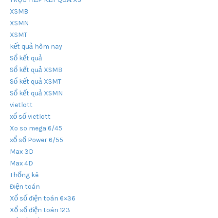
XSMB
XSMN
XSMT
kết quả hôm nay
Sổ kết quả
Sổ kết quả XSMB
Sổ kết quả XSMT
Sổ kết quả XSMN
vietlott
xổ số vietlott
Xo so mega 6/45
xổ số Power 6/55
Max 3D
Max 4D
Thống kê
Điện toán
Xổ số điện toán 6×36
Xổ số điện toán 123