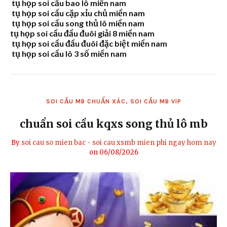
tụ họp soi cầu bao lô miền nam
tụ họp soi cầu cặp xỉu chủ miền nam
tụ họp soi cầu song thủ lô miền nam
tụ họp soi cầu đầu đuôi giải 8 miền nam
tụ họp soi cầu đầu đuôi đặc biệt miền nam
tụ họp soi cầu lô 3 số miền nam
SOI CẦU MB CHUẨN XÁC
,
SOI CẦU MB VIP
chuẩn soi cầu kqxs song thủ lô mb
By
soi cau so mien bac - soi cau xsmb mien phi ngay hom nay
on
06/08/2026