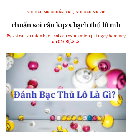
THỦ
LÔ
SOI CẦU MB CHUẨN XÁC
,
SOI CẦU MB VIP
MB"
chuẩn soi cầu kqxs bạch thủ lô mb
By
soi cau so mien bac - soi cau xsmb mien phi ngay hom nay
on
06/08/2026