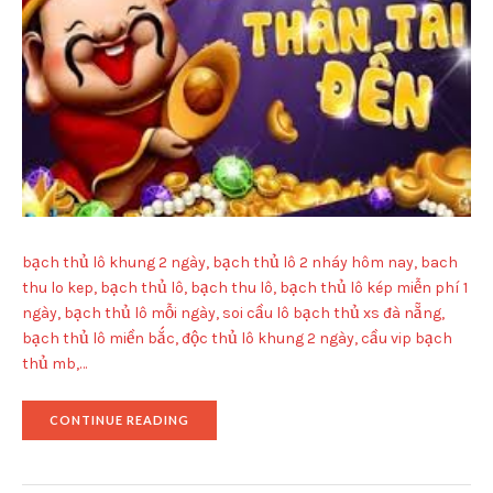
bạch thủ lô khung 2 ngày, bạch thủ lô 2 nháy hôm nay, bach
thu lo kep, bạch thủ lô, bạch thu lô, bạch thủ lô kép miễn phí 1
ngày, bạch thủ lô mỗi ngày, soi cầu lô bạch thủ xs đà nẵng,
bạch thủ lô miền bắc, độc thủ lô khung 2 ngày, cầu vip bạch
thủ mb,…
"CHUẨN
CONTINUE READING
SOI
CẦU
KQXS
SONG