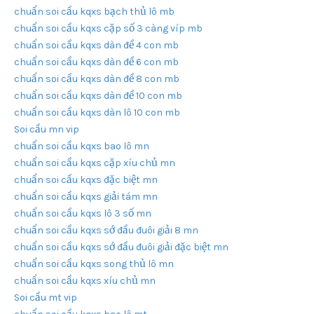
chuẩn soi cầu kqxs bạch thủ lô mb
chuẩn soi cầu kqxs cặp số 3 càng víp mb
chuẩn soi cầu kqxs dàn đề 4 con mb
chuẩn soi cầu kqxs dàn đề 6 con mb
chuẩn soi cầu kqxs dàn đề 8 con mb
chuẩn soi cầu kqxs dàn đề 10 con mb
chuẩn soi cầu kqxs dàn lô 10 con mb
Soi cầu mn vip
chuẩn soi cầu kqxs bao lô mn
chuẩn soi cầu kqxs cặp xíu chủ mn
chuẩn soi cầu kqxs đặc biệt mn
chuẩn soi cầu kqxs giải tám mn
chuẩn soi cầu kqxs lô 3 số mn
chuẩn soi cầu kqxs sớ đầu đuôi giải 8 mn
chuẩn soi cầu kqxs sớ đầu đuôi giải đặc biệt mn
chuẩn soi cầu kqxs song thủ lô mn
chuẩn soi cầu kqxs xíu chủ mn
Soi cầu mt vip