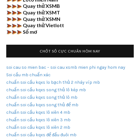
Quay thử XSMB
Quay thử XSMT
Quay thử XSMN
Quay thử Vietlott
Sổ mơ
CHỐT SỐ CỰC CHUẨN HÔM NAY
soi cau so mien bac – soi cau xsmb mien phi ngay hom nay
Soi cầu mb chuẩn xác
chuẩn soi cầu kqxs lo bạch thủ 2 nháy víp mb
chuẩn soi cầu kqxs song thủ lô kép mb
chuẩn soi cầu kqxs song thủ lô mb
chuẩn soi cầu kqxs song thủ đề mb
chuẩn soi cầu kqxs lô xiên 4 mb
chuẩn soi cầu kqxs lô xiên 3 mb
chuẩn soi cầu kqxs lô xiên 2 mb
chuẩn soi cầu kqxs đề đầu đuôi mb