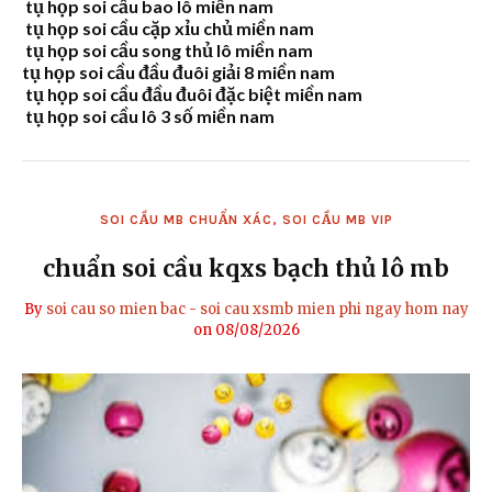
tụ họp soi cầu bao lô miền nam
tụ họp soi cầu cặp xỉu chủ miền nam
tụ họp soi cầu song thủ lô miền nam
tụ họp soi cầu đầu đuôi giải 8 miền nam
tụ họp soi cầu đầu đuôi đặc biệt miền nam
tụ họp soi cầu lô 3 số miền nam
SOI CẦU MB CHUẨN XÁC
,
SOI CẦU MB VIP
chuẩn soi cầu kqxs bạch thủ lô mb
By
soi cau so mien bac - soi cau xsmb mien phi ngay hom nay
on
08/08/2026