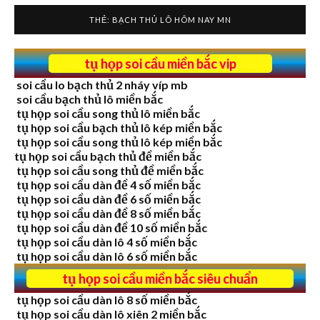
THẺ:
BẠCH THỦ LÔ HÔM NAY MN
tụ họp soi cầu miền bắc vip
soi cầu lo bạch thủ 2 nháy víp mb
soi cầu bạch thủ lô miền bắc
tụ họp soi cầu song thủ lô miền bắc
tụ họp soi cầu bạch thủ lô kép miền bắc
tụ họp soi cầu song thủ lô kép miền bắc
tụ họp soi cầu bạch thủ đề miền bắc
tụ họp soi cầu song thủ đề miền bắc
tụ họp soi cầu dàn đề 4 số miền bắc
tụ họp soi cầu dàn đề 6 số miền bắc
tụ họp soi cầu dàn đề 8 số miền bắc
tụ họp soi cầu dàn đề 10 số miền bắc
tụ họp soi cầu dàn lô 4 số miền bắc
tụ họp soi cầu dàn lô 6 số miền bắc
tụ họp soi cầu miền bắc siêu chuẩn
tụ họp soi cầu dàn lô 8 số miền bắc
tụ họp soi cầu dàn lô xiên 2 miền bắc