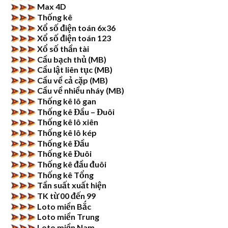
Max 4D
Thống kê
Xổ số điện toán 6x36
Xổ số điện toán 123
Xổ số thần tài
Cầu bạch thủ (MB)
Cầu lật liên tục (MB)
Cầu về cả cặp (MB)
Cầu về nhiều nháy (MB)
Thống kê lô gan
Thống kê Đầu – Đuôi
Thống kê lô xiên
Thống kê lô kép
Thống kê Đầu
Thống kê Đuôi
Thống kê đầu đuôi
Thống kê Tổng
Tần suất xuất hiện
TK từ 00 đến 99
Loto miền Bắc
Loto miền Trung
Loto miền Nam