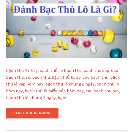
bạch thu 2 nháy, bach thủ, lo bach thu, bach thu dep, cau
bach thu, soi bach thu, bạch thủ lô, soi cau bach thu, bạch
thủ lô kép hôm nay, bạch thủ lô khung 2 ngày, bạch thủ lô
hôm nay, bạch thủ lô miền bắc hôm nay, cau bach thu mb,
bạch thủ lô khung 3 ngày, bạch…
"CHUẨN
CONTINUE READING
SOI
CẦU
KQXS
BẠCH