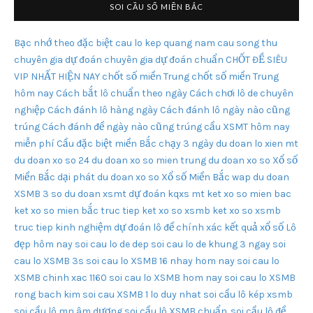
SOI CẦU SỐ MIỀN BẮC
Bạc nhớ theo đặc biệt
cau lo kep quang nam
cau song thu
chuyên gia dự đoán
chuyên gia dự đoán chuẩn
CHỐT ĐỀ SIÊU
VIP NHẤT HIỆN NAY
chốt số miền Trung
chốt số miền Trung
hôm nay
Cách bắt lô chuẩn theo ngày
Cách chơi lô de chuyên
nghiệp
Cách đánh lô hàng ngày
Cách đánh lô ngày nào cũng
trúng
Cách đánh đề ngày nào cũng trúng
cầu XSMT hôm nay
miễn phí
Cầu đặc biệt miền Bắc chạy 3 ngày
du doan lo xien mt
du doan xo so 24
du doan xo so mien trung
du doan xo so Xổ số
Miền Bắc dại phát
du doan xo so Xổ số Miền Bắc wap
du doan
XSMB 3 so
du doan xsmt
dự đoán kqxs mt
ket xo so mien bac
ket xo so mien bắc truc tiep
ket xo so xsmb
ket xo so xsmb
truc tiep
kinh nghiệm dự đoán lô đề chính xác
kết quả xổ số
Lô
đẹp hôm nay
soi cau lo de dep
soi cau lo de khung 3 ngay
soi
cau lo XSMB 3s
soi cau lo XSMB 16 nhay hom nay
soi cau lo
XSMB chinh xac 1160
soi cau lo XSMB hom nay
soi cau lo XSMB
rong bach kim
soi cau XSMB 1 lo duy nhat
soi cầu lô kép xsmb
soi cầu lô mn âm dương
soi cầu lô XSMB chuẩn.
soi cầu lô đề