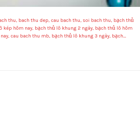
ach thu, bach thu dep, cau bach thu, soi bach thu, bạch thủ
 lô kép hôm nay, bạch thủ lô khung 2 ngày, bạch thủ lô hôm
 nay, cau bach thu mb, bạch thủ lô khung 3 ngày, bạch…