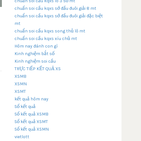
chuẩn soi cầu kqxs lô 3 số mt
chuẩn soi cầu kqxs sớ đầu đuôi giải 8 mt
chuẩn soi cầu kqxs sớ đầu đuôi giải đặc biệt
mt
chuẩn soi cầu kqxs song thủ lô mt
chuẩn soi cầu kqxs xíu chủ mt
Hôm nay đánh con gì
Kinh nghiệm bắt số
Kinh nghiệm soi cầu
TRỰC TIẾP KẾT QUẢ XS
XSMB
XSMN
XSMT
kết quả hôm nay
Sổ kết quả
Sổ kết quả XSMB
Sổ kết quả XSMT
Sổ kết quả XSMN
vietlott