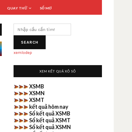
QUAY THỬ
SỔ MƠ
SEARCH
xemlodep
XEM KẾT QUẢ XỔ SỐ
XSMB
XSMN
XSMT
kết quả hôm nay
Sổ kết quả XSMB
Sổ kết quả XSMT
Sổ kết quả XSMN