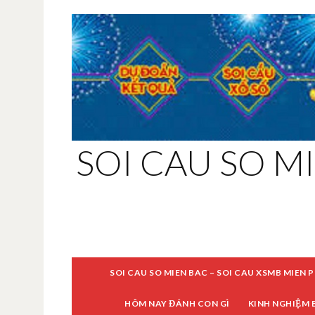
SOI CAU SO M
SOI CAU SO MIEN BAC – SOI CAU XSMB MIEN 
HÔM NAY ĐÁNH CON GÌ
KINH NGHIỆM 