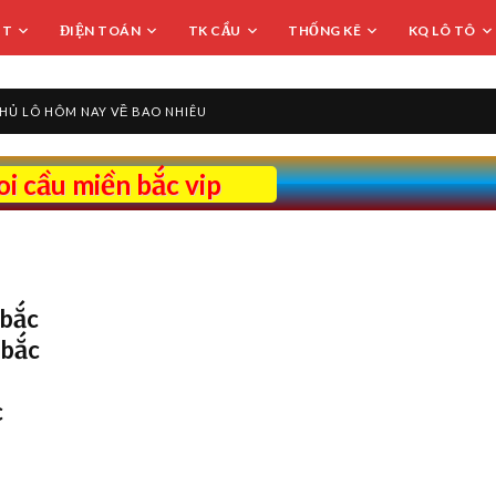
TT
ĐIỆN TOÁN
TK CẦU
THỐNG KÊ
KQ LÔ TÔ
HỦ LÔ HÔM NAY VỀ BAO NHIÊU
oi cầu miền bắc vip
 bắc
 bắc
c