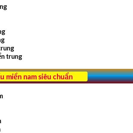
ung
ng
ng
 trung
ền trung
ầu miền nam siêu chuẩn
am
m
m