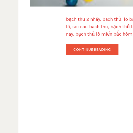
bạch thu 2 nháy, bach thủ, lo b
lô, soi cau bach thu, bạch thủ
nay, bạch thủ lô miền bắc hôm
"CHUẨN
CONTINUE READING
SOI
CẦU
KQXS
BẠCH
THỦ
LÔ
MB"