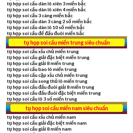
tụ họp soi cầu dàn lô xiên 3 miền bắc
tụ họp soi cầu dàn lô xiên 4 miền bắc
tụ họp soi cầu 3 càng miền bắc
tụ họp soi cầu dàn 3 càng 2 số miền bắc
tụ họp soi cầu dàn lô 10 số miền bắc
tụ họp soi cầu đề đầu đuôi miền bắc
tụ họp soi cầu miền trung siêu chuẩn
tụ họp soi cầu xỉu chủ miền trung
tụ họp soi cầu giải đặc biệt miền trung
tụ họp soi cầu giải 8 miền trung
tụ họp soi cầu bao lô miền trung
tụ họp soi cầu cặp xỉu chủ miền trung
tụ họp soi cầu song thủ lô miền trung
tụ họp soi cầu đầu đuôi giải 8 miền trung
tụ họp soi cầu đầu đuôi đặc biệt miền trung
tụ họp soi cầu lô 3 số miền trung
tụ họp soi cầu miền nam siêu chuẩn
tụ họp soi cầu xỉu chủ miền nam
tụ họp soi cầu giải đặc biệt miền nam
tụ họp soi cầu giải 8 miền nam