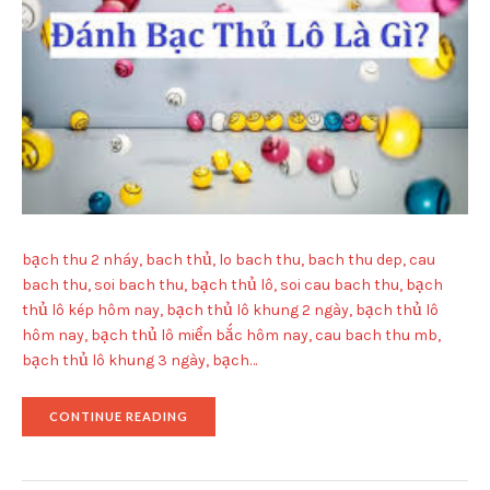
bạch thu 2 nháy, bach thủ, lo bach thu, bach thu dep, cau
bach thu, soi bach thu, bạch thủ lô, soi cau bach thu, bạch
thủ lô kép hôm nay, bạch thủ lô khung 2 ngày, bạch thủ lô
hôm nay, bạch thủ lô miền bắc hôm nay, cau bach thu mb,
bạch thủ lô khung 3 ngày, bạch…
"CHUẨN
CONTINUE READING
SOI
CẦU
KQXS
BẠCH