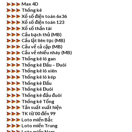
Max 4D
Thống kê
Xổ số điện toán 6x36
Xổ số điện toán 123
Xổ số thần tài
Cầu bạch thủ (MB)
Cầu lật liên tục (MB)
Cầu về cả cặp (MB)
Cầu về nhiều nháy (MB)
Thống kê lô gan
Thống kê Đầu – Đuôi
Thống kê lô xiên
Thống kê lô kép
Thống kê Đầu
Thống kê Đuôi
Thống kê đầu đuôi
Thống kê Tổng
Tần suất xuất hiện
TK từ 00 đến 99
Loto miền Bắc
Loto miền Trung
Loto miền Nam