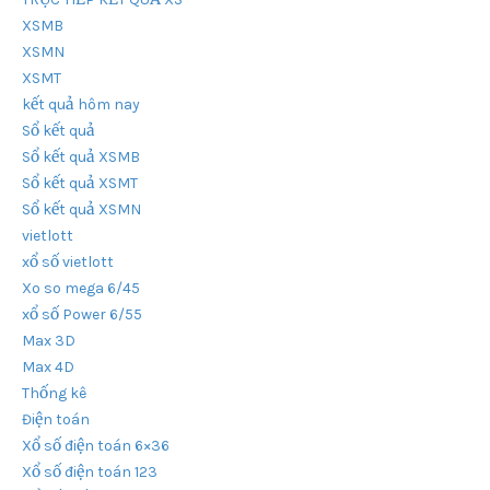
XSMB
XSMN
XSMT
kết quả hôm nay
Sổ kết quả
Sổ kết quả XSMB
Sổ kết quả XSMT
Sổ kết quả XSMN
vietlott
xổ số vietlott
Xo so mega 6/45
xổ số Power 6/55
Max 3D
Max 4D
Thống kê
Điện toán
Xổ số điện toán 6×36
Xổ số điện toán 123