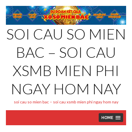
Skip
to
content
SOI CAU SO MIEN
BAC – SOI CAU
XSMB MIEN PHI
NGAY HOM NAY
soi cau so mien bac – soi cau xsmb mien phi ngay hom nay
HOME