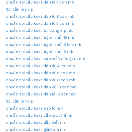
chuẩn soi cầu kqxs dàn lô 4 con mb
Soi cầu mb vip
chuẩn soi cầu kqxs dàn lô 8 con mb
chuẩn soi cầu kqxs dàn lô 6 con mb
chuẩn soi cầu kqxs ba càng víp mb
chuẩn soi cầu kqxs bạch thủ đề mb
chuẩn soi cầu kqxs bạch thủ lô kép mb
chuẩn soi cầu kqxs bạch thủ lô mb
chuẩn soi cầu kqxs cặp số 3 càng víp mb
chuẩn soi cầu kqxs dàn đề 4 con mb
chuẩn soi cầu kqxs dàn đề 6 con mb
chuẩn soi cầu kqxs dàn đề 8 con mb
chuẩn soi cầu kqxs dàn đề 10 con mb
chuẩn soi cầu kqxs dàn lô 10 con mb
Soi cầu mn vip
chuẩn soi cầu kqxs bao lô mn
chuẩn soi cầu kqxs cặp xíu chủ mn
chuẩn soi cầu kqxs đặc biệt mn
chuẩn soi cầu kqxs giải tám mn