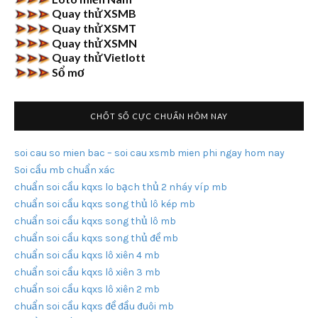
Quay thử XSMB
Quay thử XSMT
Quay thử XSMN
Quay thử Vietlott
Sổ mơ
CHỐT SỐ CỰC CHUẨN HÔM NAY
soi cau so mien bac – soi cau xsmb mien phi ngay hom nay
Soi cầu mb chuẩn xác
chuẩn soi cầu kqxs lo bạch thủ 2 nháy víp mb
chuẩn soi cầu kqxs song thủ lô kép mb
chuẩn soi cầu kqxs song thủ lô mb
chuẩn soi cầu kqxs song thủ đề mb
chuẩn soi cầu kqxs lô xiên 4 mb
chuẩn soi cầu kqxs lô xiên 3 mb
chuẩn soi cầu kqxs lô xiên 2 mb
chuẩn soi cầu kqxs đề đầu đuôi mb