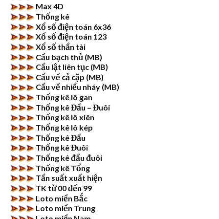
Max 4D
Thống kê
Xổ số điện toán 6x36
Xổ số điện toán 123
Xổ số thần tài
Cầu bạch thủ (MB)
Cầu lật liên tục (MB)
Cầu về cả cặp (MB)
Cầu về nhiều nháy (MB)
Thống kê lô gan
Thống kê Đầu – Đuôi
Thống kê lô xiên
Thống kê lô kép
Thống kê Đầu
Thống kê Đuôi
Thống kê đầu đuôi
Thống kê Tổng
Tần suất xuất hiện
TK từ 00 đến 99
Loto miền Bắc
Loto miền Trung
Loto miền Nam