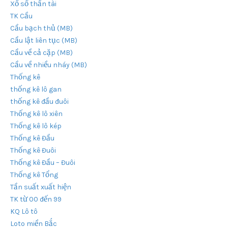
Xổ số thần tài
TK Cầu
Cầu bạch thủ (MB)
Cầu lật liên tục (MB)
Cầu về cả cặp (MB)
Cầu về nhiều nháy (MB)
Thống kê
thống kê lô gan
thống kê đầu đuôi
Thống kê lô xiên
Thống kê lô kép
Thống kê Đầu
Thống kê Đuôi
Thống kê Đầu – Đuôi
Thống kê Tổng
Tần suất xuất hiện
TK từ 00 đến 99
KQ Lô tô
Loto miền Bắc