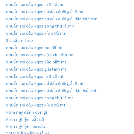
chuẩn soi cầu kqxs lô 3 số mn
chuẩn soi cầu kqxs sớ đầu đuôi giải 8 mn
chuẩn soi cầu kqxs sớ đầu đuôi giải đặc biệt mn
chuẩn soi cầu kqxs song thủ lô mn
chuẩn soi cầu kqxs xíu chủ mn
Soi cầu mt vip
chuẩn soi cầu kqxs bao lô mt
chuẩn soi cầu kqxs cặp xíu chủ mt
chuẩn soi cầu kqxs đặc biệt mt
chuẩn soi cầu kqxs giải tám mt
chuẩn soi cầu kqxs lô 3 số mt
chuẩn soi cầu kqxs sớ đầu đuôi giải 8 mt
chuẩn soi cầu kqxs sớ đầu đuôi giải đặc biệt mt
chuẩn soi cầu kqxs song thủ lô mt
chuẩn soi cầu kqxs xíu chủ mt
Hôm nay đánh con gì
Kinh nghiệm bắt số
Kinh nghiệm soi cầu
TRỰC TIẾP KẾT QUẢ XS