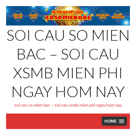
Skip
to
content
SOI CAU SO MIEN
BAC – SOI CAU
XSMB MIEN PHI
NGAY HOM NAY
soi cau so mien bac – soi cau xsmb mien phi ngay hom nay
HOME