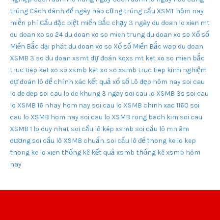
trúng
Cách đánh đề ngày nào cũng trúng
cầu XSMT hôm nay
miễn phí
Cầu đặc biệt miền Bắc chạy 3 ngày
du doan lo xien mt
du doan xo so 24
du doan xo so mien trung
du doan xo so Xổ số
Miền Bắc dại phát
du doan xo so Xổ số Miền Bắc wap
du doan
XSMB 3 so
du doan xsmt
dự đoán kqxs mt
ket xo so mien bắc
truc tiep
ket xo so xsmb
ket xo so xsmb truc tiep
kinh nghiệm
dự đoán lô đề chính xác
kết quả xổ số
Lô đẹp hôm nay
soi cau
lo de dep
soi cau lo de khung 3 ngay
soi cau lo XSMB 3s
soi cau
lo XSMB 16 nhay hom nay
soi cau lo XSMB chinh xac 1160
soi
cau lo XSMB hom nay
soi cau lo XSMB rong bach kim
soi cau
XSMB 1 lo duy nhat
soi cầu lô kép xsmb
soi cầu lô mn âm
dương
soi cầu lô XSMB chuẩn.
soi cầu lô đề
thong ke lo kep
thong ke lo xien
thống kê kết quả xsmb
thống kê xsmb hôm
nay