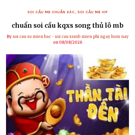
THỦ
LÔ
SOI CẦU MB CHUẨN XÁC
,
SOI CẦU MB VIP
MB"
chuẩn soi cầu kqxs song thủ lô mb
By
soi cau so mien bac - soi cau xsmb mien phi ngay hom nay
on
08/08/2026