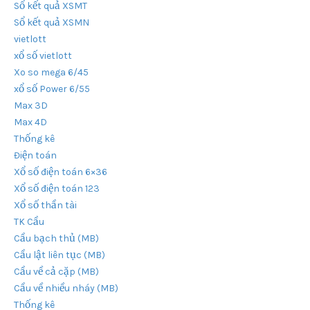
Sổ kết quả XSMT
Sổ kết quả XSMN
vietlott
xổ số vietlott
Xo so mega 6/45
xổ số Power 6/55
Max 3D
Max 4D
Thống kê
Điện toán
Xổ số điện toán 6×36
Xổ số điện toán 123
Xổ số thần tài
TK Cầu
Cầu bạch thủ (MB)
Cầu lật liên tục (MB)
Cầu về cả cặp (MB)
Cầu về nhiều nháy (MB)
Thống kê