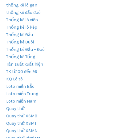
thống kê lô gan
thống kê đầu đuôi
Thống kê lô xiên
Thống kê lô kép
Thống kê Đầu
Thống kê Đuôi
Thống kê Đầu – Đuôi
Thống kê Tổng
Tần suất xuất hiện
TK từ 00 đến 99
KQ Lô tô
Loto miền Bắc
Loto miền Trung
Loto miền Nam
Quay thử
Quay thử XSMB
Quay thử XSMT
Quay thử XSMN