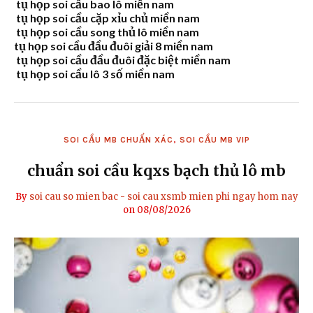
tụ họp soi cầu bao lô miền nam
tụ họp soi cầu cặp xỉu chủ miền nam
tụ họp soi cầu song thủ lô miền nam
tụ họp soi cầu đầu đuôi giải 8 miền nam
tụ họp soi cầu đầu đuôi đặc biệt miền nam
tụ họp soi cầu lô 3 số miền nam
SOI CẦU MB CHUẨN XÁC
,
SOI CẦU MB VIP
chuẩn soi cầu kqxs bạch thủ lô mb
By
soi cau so mien bac - soi cau xsmb mien phi ngay hom nay
on
08/08/2026