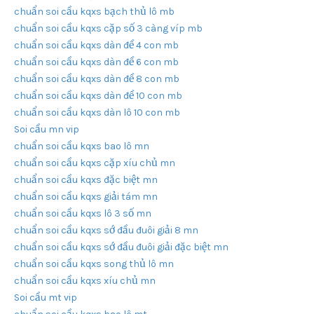
chuẩn soi cầu kqxs bạch thủ lô mb
chuẩn soi cầu kqxs cặp số 3 càng víp mb
chuẩn soi cầu kqxs dàn đề 4 con mb
chuẩn soi cầu kqxs dàn đề 6 con mb
chuẩn soi cầu kqxs dàn đề 8 con mb
chuẩn soi cầu kqxs dàn đề 10 con mb
chuẩn soi cầu kqxs dàn lô 10 con mb
Soi cầu mn vip
chuẩn soi cầu kqxs bao lô mn
chuẩn soi cầu kqxs cặp xíu chủ mn
chuẩn soi cầu kqxs đặc biệt mn
chuẩn soi cầu kqxs giải tám mn
chuẩn soi cầu kqxs lô 3 số mn
chuẩn soi cầu kqxs sớ đầu đuôi giải 8 mn
chuẩn soi cầu kqxs sớ đầu đuôi giải đặc biệt mn
chuẩn soi cầu kqxs song thủ lô mn
chuẩn soi cầu kqxs xíu chủ mn
Soi cầu mt vip