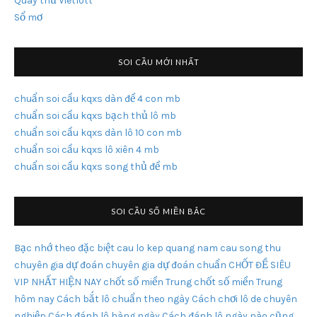
Quay thử Vietlott
Sổ mơ
SOI CẦU MỚI NHẤT
chuẩn soi cầu kqxs dàn đề 4 con mb
chuẩn soi cầu kqxs bạch thủ lô mb
chuẩn soi cầu kqxs dàn lô 10 con mb
chuẩn soi cầu kqxs lô xiên 4 mb
chuẩn soi cầu kqxs song thủ đề mb
SOI CẦU SỐ MIỀN BẮC
Bạc nhớ theo đặc biệt
cau lo kep quang nam
cau song thu
chuyên gia dự đoán
chuyên gia dự đoán chuẩn
CHỐT ĐỀ SIÊU
VIP NHẤT HIỆN NAY
chốt số miền Trung
chốt số miền Trung
hôm nay
Cách bắt lô chuẩn theo ngày
Cách chơi lô de chuyên
nghiệp
Cách đánh lô hàng ngày
Cách đánh lô ngày nào cũng