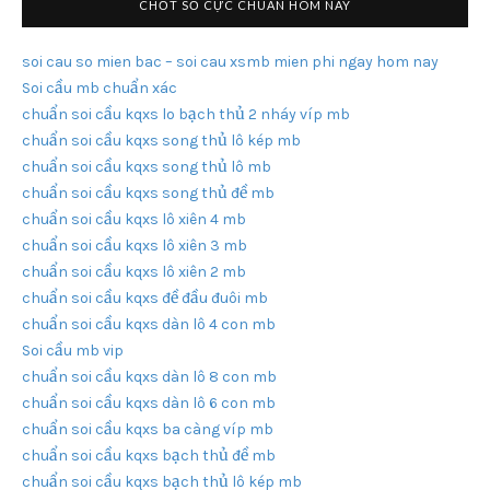
CHỐT SỐ CỰC CHUẨN HÔM NAY
soi cau so mien bac – soi cau xsmb mien phi ngay hom nay
Soi cầu mb chuẩn xác
chuẩn soi cầu kqxs lo bạch thủ 2 nháy víp mb
chuẩn soi cầu kqxs song thủ lô kép mb
chuẩn soi cầu kqxs song thủ lô mb
chuẩn soi cầu kqxs song thủ đề mb
chuẩn soi cầu kqxs lô xiên 4 mb
chuẩn soi cầu kqxs lô xiên 3 mb
chuẩn soi cầu kqxs lô xiên 2 mb
chuẩn soi cầu kqxs đề đầu đuôi mb
chuẩn soi cầu kqxs dàn lô 4 con mb
Soi cầu mb vip
chuẩn soi cầu kqxs dàn lô 8 con mb
chuẩn soi cầu kqxs dàn lô 6 con mb
chuẩn soi cầu kqxs ba càng víp mb
chuẩn soi cầu kqxs bạch thủ đề mb
chuẩn soi cầu kqxs bạch thủ lô kép mb