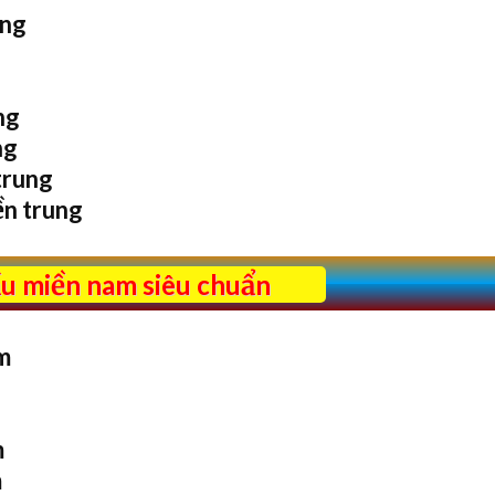
ung
ng
ng
 trung
ền trung
ầu miền nam siêu chuẩn
am
m
m