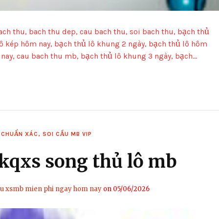
ach thu, bach thu dep, cau bach thu, soi bach thu, bạch thủ
 lô kép hôm nay, bạch thủ lô khung 2 ngày, bạch thủ lô hôm
 nay, cau bach thu mb, bạch thủ lô khung 3 ngày, bạch…
 CHUẨN XÁC
,
SOI CẦU MB VIP
 kqxs song thủ lô mb
 cau xsmb mien phi ngay hom nay
on
05/06/2026