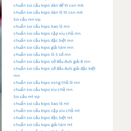
chuẩn soi cầu kqxs dàn đề 10 con mb
chuẩn soi cầu kqxs dàn lô 10 con mb
Soi cầu mn vip
chuẩn soi cầu kqxs bao lô mn
chuẩn soi cầu kqxs cặp xíu chủ mn
chuẩn soi cầu kqxs đặc biệt mn
chuẩn soi cầu kqxs giải tám mn
chuẩn soi cầu kqxs lô 3 số mn
chuẩn soi cầu kqxs sớ đầu đuôi giải 8 mn
chuẩn soi cầu kqxs sớ đầu đuôi giải đặc biệt
mn
chuẩn soi cầu kqxs song thủ lô mn
chuẩn soi cầu kqxs xíu chủ mn
Soi cầu mt vip
chuẩn soi cầu kqxs bao lô mt
chuẩn soi cầu kqxs cặp xíu chủ mt
chuẩn soi cầu kqxs đặc biệt mt
chuẩn soi cầu kqxs giải tám mt