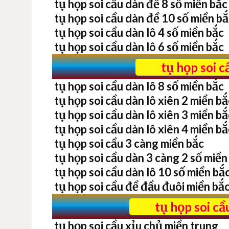
tụ họp soi cầu dàn đề 8 số miền bắc
tụ họp soi cầu dàn đề 10 số miền b
tụ họp soi cầu dàn lô 4 số miền bắc
tụ họp soi cầu dàn lô 6 số miền bắc
tụ họp soi c
tụ họp soi cầu dàn lô 8 số miền bắc
tụ họp soi cầu dàn lô xiên 2 miền bắ
tụ họp soi cầu dàn lô xiên 3 miền bắ
tụ họp soi cầu dàn lô xiên 4 miền bắ
tụ họp soi cầu 3 càng miền bắc
tụ họp soi cầu dàn 3 càng 2 số miền
tụ họp soi cầu dàn lô 10 số miền bắ
tụ họp soi cầu đề đầu đuôi miền bắ
tụ họp soi cầ
tụ họp soi cầu xỉu chủ miền trung