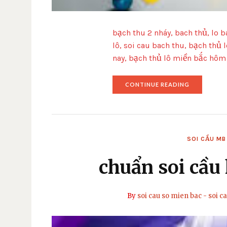
bạch thu 2 nháy, bach thủ, lo b
lô, soi cau bach thu, bạch thủ
nay, bạch thủ lô miền bắc hôm
"CHUẨN
CONTINUE READING
SOI
CẦU
KQXS
BẠCH
THỦ
LÔ
SOI CẦU MB
MB"
chuẩn soi cầu
By
soi cau so mien bac - soi