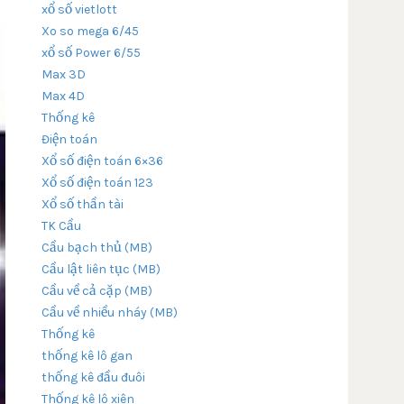
xổ số vietlott
Xo so mega 6/45
xổ số Power 6/55
Max 3D
Max 4D
Thống kê
Điện toán
Xổ số điện toán 6×36
Xổ số điện toán 123
Xổ số thần tài
TK Cầu
Cầu bạch thủ (MB)
Cầu lật liên tục (MB)
Cầu về cả cặp (MB)
Cầu về nhiều nháy (MB)
Thống kê
thống kê lô gan
thống kê đầu đuôi
Thống kê lô xiên