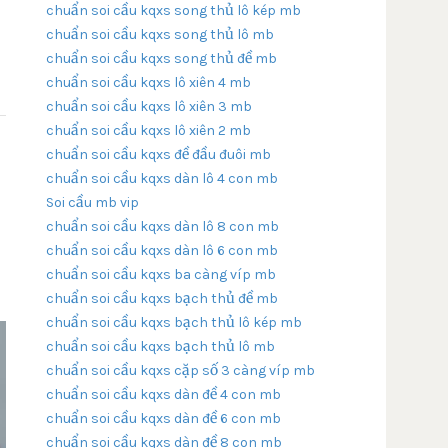
chuẩn soi cầu kqxs song thủ lô kép mb
chuẩn soi cầu kqxs song thủ lô mb
chuẩn soi cầu kqxs song thủ đề mb
chuẩn soi cầu kqxs lô xiên 4 mb
chuẩn soi cầu kqxs lô xiên 3 mb
chuẩn soi cầu kqxs lô xiên 2 mb
chuẩn soi cầu kqxs đề đầu đuôi mb
chuẩn soi cầu kqxs dàn lô 4 con mb
Soi cầu mb vip
chuẩn soi cầu kqxs dàn lô 8 con mb
chuẩn soi cầu kqxs dàn lô 6 con mb
chuẩn soi cầu kqxs ba càng víp mb
chuẩn soi cầu kqxs bạch thủ đề mb
chuẩn soi cầu kqxs bạch thủ lô kép mb
chuẩn soi cầu kqxs bạch thủ lô mb
chuẩn soi cầu kqxs cặp số 3 càng víp mb
chuẩn soi cầu kqxs dàn đề 4 con mb
chuẩn soi cầu kqxs dàn đề 6 con mb
chuẩn soi cầu kqxs dàn đề 8 con mb