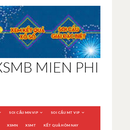
XSMB MIEN PHI
SOI CẦU MN VIP
SOI CẦU MT VIP
XSMN
XSMT
KẾT QUẢ HÔM NAY