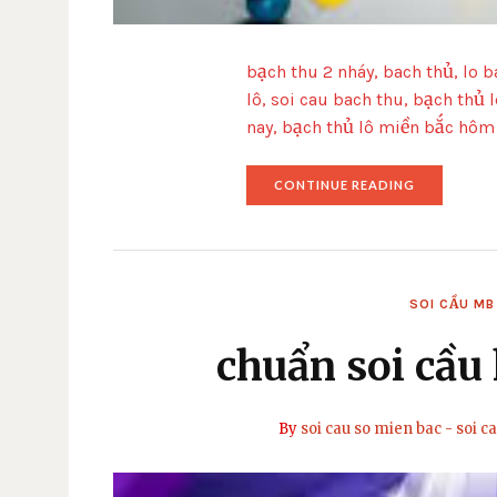
bạch thu 2 nháy, bach thủ, lo b
lô, soi cau bach thu, bạch thủ
nay, bạch thủ lô miền bắc hôm
"CHUẨN
CONTINUE READING
SOI
CẦU
KQXS
BẠCH
THỦ
LÔ
SOI CẦU MB
MB"
chuẩn soi cầu
By
soi cau so mien bac - soi