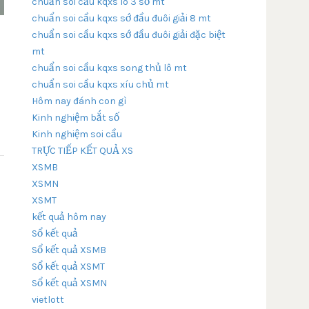
chuẩn soi cầu kqxs lô 3 số mt
chuẩn soi cầu kqxs sớ đầu đuôi giải 8 mt
chuẩn soi cầu kqxs sớ đầu đuôi giải đặc biệt
mt
chuẩn soi cầu kqxs song thủ lô mt
chuẩn soi cầu kqxs xíu chủ mt
Hôm nay đánh con gì
Kinh nghiệm bắt số
Kinh nghiệm soi cầu
TRỰC TIẾP KẾT QUẢ XS
XSMB
XSMN
XSMT
kết quả hôm nay
Sổ kết quả
Sổ kết quả XSMB
Sổ kết quả XSMT
Sổ kết quả XSMN
vietlott