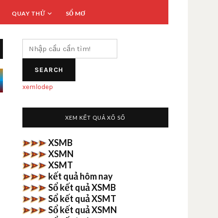
QUAY THỬ
SỔ MƠ
SEARCH
xemlodep
XEM KẾT QUẢ XỔ SỐ
XSMB
XSMN
XSMT
kết quả hôm nay
Sổ kết quả XSMB
Sổ kết quả XSMT
Sổ kết quả XSMN