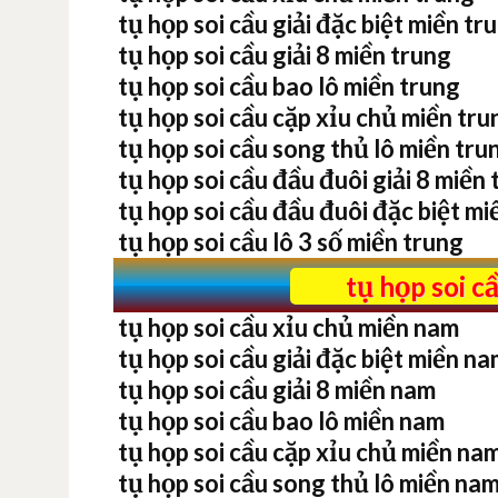
tụ họp soi cầu giải đặc biệt miền tr
tụ họp soi cầu giải 8 miền trung
tụ họp soi cầu bao lô miền trung
tụ họp soi cầu cặp xỉu chủ miền tru
tụ họp soi cầu song thủ lô miền tru
tụ họp soi cầu đầu đuôi giải 8 miền
tụ họp soi cầu đầu đuôi đặc biệt mi
tụ họp soi cầu lô 3 số miền trung
tụ họp soi c
tụ họp soi cầu xỉu chủ miền nam
tụ họp soi cầu giải đặc biệt miền n
tụ họp soi cầu giải 8 miền nam
tụ họp soi cầu bao lô miền nam
tụ họp soi cầu cặp xỉu chủ miền na
tụ họp soi cầu song thủ lô miền na