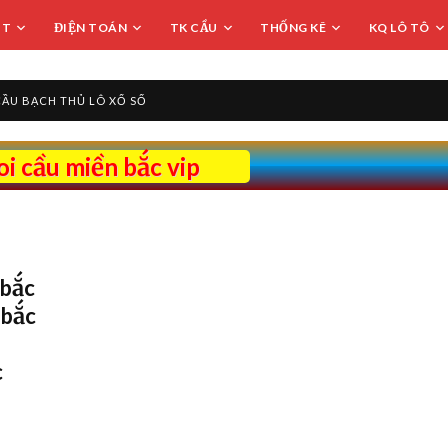
TT
ĐIỆN TOÁN
TK CẦU
THỐNG KÊ
KQ LÔ TÔ
CẦU BẠCH THỦ LÔ XỔ SỐ
oi cầu miền bắc vip
 bắc
 bắc
c