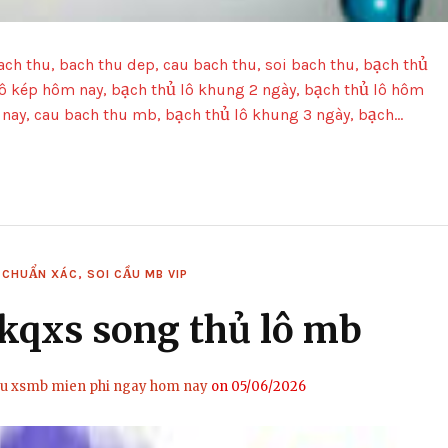
ach thu, bach thu dep, cau bach thu, soi bach thu, bạch thủ
 lô kép hôm nay, bạch thủ lô khung 2 ngày, bạch thủ lô hôm
 nay, cau bach thu mb, bạch thủ lô khung 3 ngày, bạch…
 CHUẨN XÁC
,
SOI CẦU MB VIP
 kqxs song thủ lô mb
 cau xsmb mien phi ngay hom nay
on
05/06/2026