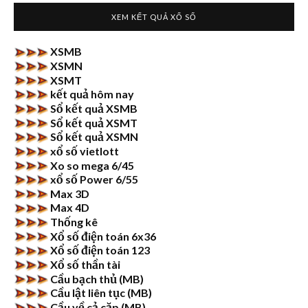
XEM KẾT QUẢ XỔ SỐ
XSMB
XSMN
XSMT
kết quả hôm nay
Sổ kết quả XSMB
Sổ kết quả XSMT
Sổ kết quả XSMN
xổ số vietlott
Xo so mega 6/45
xổ số Power 6/55
Max 3D
Max 4D
Thống kê
Xổ số điện toán 6x36
Xổ số điện toán 123
Xổ số thần tài
Cầu bạch thủ (MB)
Cầu lật liên tục (MB)
Cầu về cả cặp (MB)