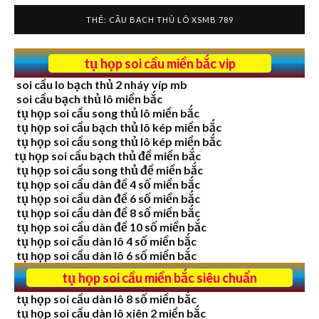
THẺ:
CẦU BẠCH THỦ LÔ XSMB 789
tụ họp soi cầu miền bắc vip
soi cầu lo bạch thủ 2 nháy víp mb
soi cầu bạch thủ lô miền bắc
tụ họp soi cầu song thủ lô miền bắc
tụ họp soi cầu bạch thủ lô kép miền bắc
tụ họp soi cầu song thủ lô kép miền bắc
tụ họp soi cầu bạch thủ đề miền bắc
tụ họp soi cầu song thủ đề miền bắc
tụ họp soi cầu dàn đề 4 số miền bắc
tụ họp soi cầu dàn đề 6 số miền bắc
tụ họp soi cầu dàn đề 8 số miền bắc
tụ họp soi cầu dàn đề 10 số miền bắc
tụ họp soi cầu dàn lô 4 số miền bắc
tụ họp soi cầu dàn lô 6 số miền bắc
tụ họp soi cầu miền bắc siêu chuẩn
tụ họp soi cầu dàn lô 8 số miền bắc
tụ họp soi cầu dàn lô xiên 2 miền bắc