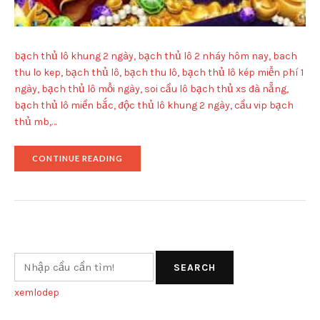
bạch thủ lô khung 2 ngày, bạch thủ lô 2 nháy hôm nay, bach
thu lo kep, bạch thủ lô, bạch thu lô, bạch thủ lô kép miễn phí 1
ngày, bạch thủ lô mỗi ngày, soi cầu lô bạch thủ xs đà nẵng,
bạch thủ lô miền bắc, độc thủ lô khung 2 ngày, cầu vip bạch
thủ mb,…
"CHUẨN
CONTINUE READING
SOI
CẦU
KQXS
SONG
THỦ
LÔ
MB"
SEARCH
xemlodep