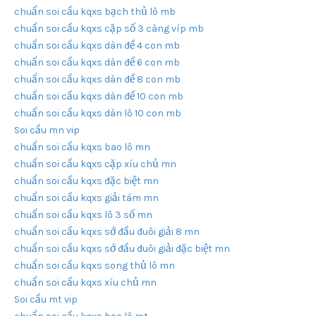
chuẩn soi cầu kqxs bạch thủ lô mb
chuẩn soi cầu kqxs cặp số 3 càng víp mb
chuẩn soi cầu kqxs dàn đề 4 con mb
chuẩn soi cầu kqxs dàn đề 6 con mb
chuẩn soi cầu kqxs dàn đề 8 con mb
chuẩn soi cầu kqxs dàn đề 10 con mb
chuẩn soi cầu kqxs dàn lô 10 con mb
Soi cầu mn vip
chuẩn soi cầu kqxs bao lô mn
chuẩn soi cầu kqxs cặp xíu chủ mn
chuẩn soi cầu kqxs đặc biệt mn
chuẩn soi cầu kqxs giải tám mn
chuẩn soi cầu kqxs lô 3 số mn
chuẩn soi cầu kqxs sớ đầu đuôi giải 8 mn
chuẩn soi cầu kqxs sớ đầu đuôi giải đặc biệt mn
chuẩn soi cầu kqxs song thủ lô mn
chuẩn soi cầu kqxs xíu chủ mn
Soi cầu mt vip