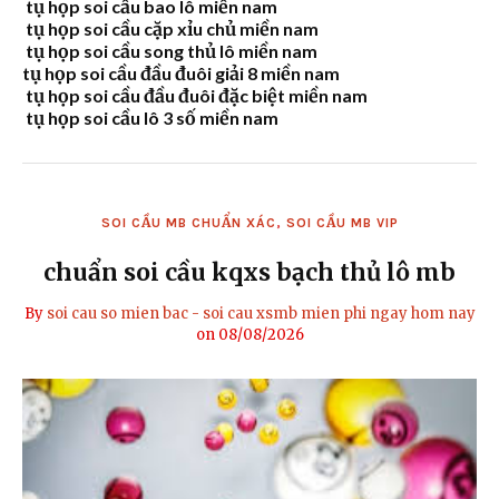
tụ họp soi cầu bao lô miền nam
tụ họp soi cầu cặp xỉu chủ miền nam
tụ họp soi cầu song thủ lô miền nam
tụ họp soi cầu đầu đuôi giải 8 miền nam
tụ họp soi cầu đầu đuôi đặc biệt miền nam
tụ họp soi cầu lô 3 số miền nam
SOI CẦU MB CHUẨN XÁC
,
SOI CẦU MB VIP
chuẩn soi cầu kqxs bạch thủ lô mb
By
soi cau so mien bac - soi cau xsmb mien phi ngay hom nay
on
08/08/2026