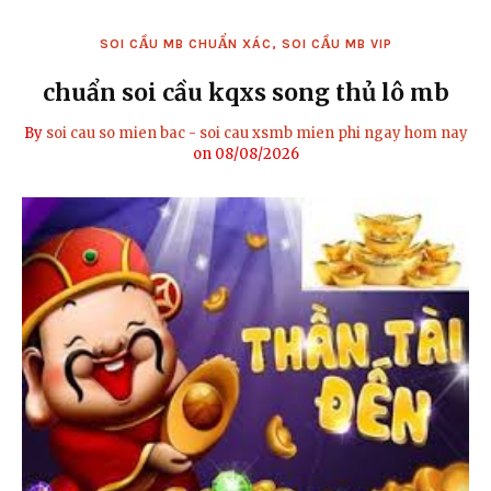
THỦ
LÔ
SOI CẦU MB CHUẨN XÁC
,
SOI CẦU MB VIP
MB"
chuẩn soi cầu kqxs song thủ lô mb
By
soi cau so mien bac - soi cau xsmb mien phi ngay hom nay
on
08/08/2026