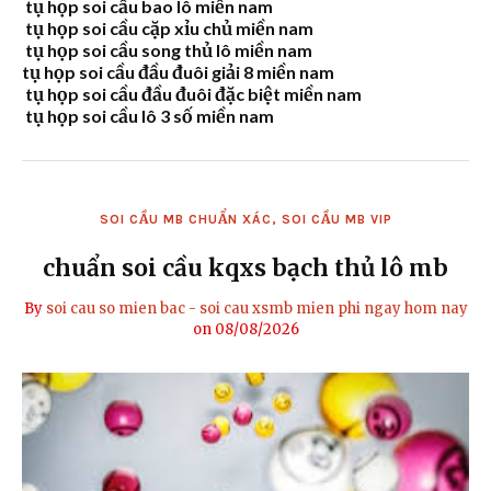
tụ họp soi cầu bao lô miền nam
tụ họp soi cầu cặp xỉu chủ miền nam
tụ họp soi cầu song thủ lô miền nam
tụ họp soi cầu đầu đuôi giải 8 miền nam
tụ họp soi cầu đầu đuôi đặc biệt miền nam
tụ họp soi cầu lô 3 số miền nam
SOI CẦU MB CHUẨN XÁC
,
SOI CẦU MB VIP
chuẩn soi cầu kqxs bạch thủ lô mb
By
soi cau so mien bac - soi cau xsmb mien phi ngay hom nay
on
08/08/2026