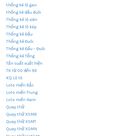
thống kê lô gan
thống kê đầu đuôi
Thống kê lô xiên
Thống kê lô kép
Thống kê Đầu
Thống kê Đuôi
Thống kê Đầu – Đuôi
Thống kê Tổng
Tần suất xuất hiện
TK từ 00 đến 99
KQ Lô tô
Loto miền Bắc
Loto miền Trung
Loto miền Nam
Quay thử
Quay thử XSMB
Quay thử XSMT
Quay thử XSMN