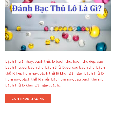
bạch thu 2 nháy, bach thủ, lo bach thu, bach thu dep, cau
bach thu, soi bach thu, bạch thủ lô, soi cau bach thu, bạch
thủ lô kép hôm nay, bạch thủ lô khung 2 ngày, bạch thủ lô
hôm nay, bạch thủ lô miền bắc hôm nay, cau bach thu mb,
bạch thủ lô khung 3 ngày, bạch…
"CHUẨN
CONTINUE READING
SOI
CẦU
KQXS
BẠCH