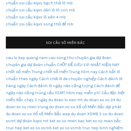
chuẩn soi cầu kqxs bạch thủ lô mb
chuẩn soi cầu kqxs dàn lô 10 con mb
chuẩn soi cầu kqxs lô xiên 4 mb
chuẩn soi cầu kqxs song thủ đề mb
SOI CẦU SỐ MIỀN BẮC
cau lo kep quang nam
cau song thu
chuyên gia dự đoán
chuyên gia dự đoán chuẩn
CHỐT ĐỀ SIÊU VIP NHẤT HIỆN NAY
chốt số miền Trung
chốt số miền Trung hôm nay
Cách bắt lô
chuẩn theo ngày
Cách chơi lô de chuyên nghiệp
Cách đánh lô
hàng ngày
Cách đánh lô ngày nào cũng trúng
Cách đánh đề
ngày nào cũng trúng
cầu XSMT hôm nay miễn phí
Cầu đặc biệt
miền Bắc chạy 3 ngày
du doan lo xien mt
du doan xo so 24
du
doan xo so mien trung
du doan xo so Xổ số Miền Bắc dại phát
du doan xo so Xổ số Miền Bắc wap
du doan XSMB 3 so
du doan
xsmt
dự đoán kqxs mt
ket xo so mien bac
ket xo so mien bắc
truc tiep
ket xo so xsmb
ket xo so xsmb truc tiep
kinh nghiệm