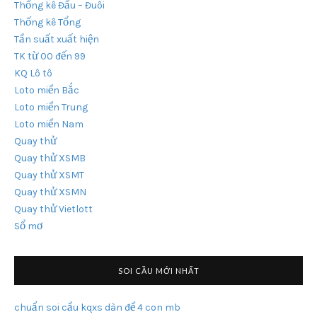
Thống kê Đầu – Đuôi
Thống kê Tổng
Tần suất xuất hiện
TK từ 00 đến 99
KQ Lô tô
Loto miền Bắc
Loto miền Trung
Loto miền Nam
Quay thử
Quay thử XSMB
Quay thử XSMT
Quay thử XSMN
Quay thử Vietlott
Sổ mơ
SOI CẦU MỚI NHẤT
chuẩn soi cầu kqxs dàn đề 4 con mb