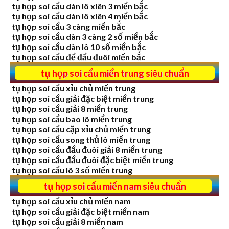
tụ họp soi cầu dàn lô xiên 3 miền bắc
tụ họp soi cầu dàn lô xiên 4 miền bắc
tụ họp soi cầu 3 càng miền bắc
tụ họp soi cầu dàn 3 càng 2 số miền bắc
tụ họp soi cầu dàn lô 10 số miền bắc
tụ họp soi cầu đề đầu đuôi miền bắc
tụ họp soi cầu miền trung siêu chuẩn
tụ họp soi cầu xỉu chủ miền trung
tụ họp soi cầu giải đặc biệt miền trung
tụ họp soi cầu giải 8 miền trung
tụ họp soi cầu bao lô miền trung
tụ họp soi cầu cặp xỉu chủ miền trung
tụ họp soi cầu song thủ lô miền trung
tụ họp soi cầu đầu đuôi giải 8 miền trung
tụ họp soi cầu đầu đuôi đặc biệt miền trung
tụ họp soi cầu lô 3 số miền trung
tụ họp soi cầu miền nam siêu chuẩn
tụ họp soi cầu xỉu chủ miền nam
tụ họp soi cầu giải đặc biệt miền nam
tụ họp soi cầu giải 8 miền nam