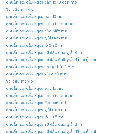
chuẩn soi cầu kqxs dàn lô 10 con mb
Soi cầu mn vip
chuẩn soi cầu kqxs bao lô mn
chuẩn soi cầu kqxs cặp xíu chủ mn
chuẩn soi cầu kqxs đặc biệt mn
chuẩn soi cầu kqxs giải tám mn
chuẩn soi cầu kqxs lô 3 số mn
chuẩn soi cầu kqxs sớ đầu đuôi giải 8 mn
chuẩn soi cầu kqxs sớ đầu đuôi giải đặc biệt mn
chuẩn soi cầu kqxs song thủ lô mn
chuẩn soi cầu kqxs xíu chủ mn
Soi cầu mt vip
chuẩn soi cầu kqxs bao lô mt
chuẩn soi cầu kqxs cặp xíu chủ mt
chuẩn soi cầu kqxs đặc biệt mt
chuẩn soi cầu kqxs giải tám mt
chuẩn soi cầu kqxs lô 3 số mt
chuẩn soi cầu kqxs sớ đầu đuôi giải 8 mt
chuẩn soi cầu kqxs sớ đầu đuôi giải đặc biệt mt