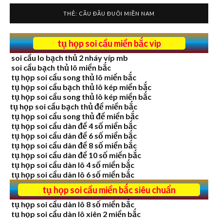
THẺ:
CẦU ĐẦU ĐUÔI MIỀN NAM
tụ họp soi cầu miền bắc vip
soi cầu lo bạch thủ 2 nháy víp mb
soi cầu bạch thủ lô miền bắc
tụ họp soi cầu song thủ lô miền bắc
tụ họp soi cầu bạch thủ lô kép miền bắc
tụ họp soi cầu song thủ lô kép miền bắc
tụ họp soi cầu bạch thủ đề miền bắc
tụ họp soi cầu song thủ đề miền bắc
tụ họp soi cầu dàn đề 4 số miền bắc
tụ họp soi cầu dàn đề 6 số miền bắc
tụ họp soi cầu dàn đề 8 số miền bắc
tụ họp soi cầu dàn đề 10 số miền bắc
tụ họp soi cầu dàn lô 4 số miền bắc
tụ họp soi cầu dàn lô 6 số miền bắc
tụ họp soi cầu miền bắc siêu chuẩn
tụ họp soi cầu dàn lô 8 số miền bắc
tụ họp soi cầu dàn lô xiên 2 miền bắc