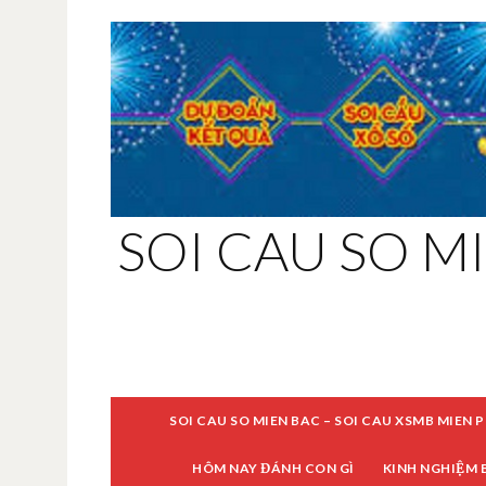
SOI CAU SO M
SOI CAU SO MIEN BAC – SOI CAU XSMB MIEN 
HÔM NAY ĐÁNH CON GÌ
KINH NGHIỆM 