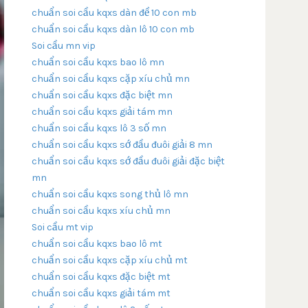
chuẩn soi cầu kqxs dàn đề 10 con mb
chuẩn soi cầu kqxs dàn lô 10 con mb
Soi cầu mn vip
chuẩn soi cầu kqxs bao lô mn
chuẩn soi cầu kqxs cặp xíu chủ mn
chuẩn soi cầu kqxs đặc biệt mn
chuẩn soi cầu kqxs giải tám mn
chuẩn soi cầu kqxs lô 3 số mn
chuẩn soi cầu kqxs sớ đầu đuôi giải 8 mn
chuẩn soi cầu kqxs sớ đầu đuôi giải đặc biệt
mn
chuẩn soi cầu kqxs song thủ lô mn
chuẩn soi cầu kqxs xíu chủ mn
Soi cầu mt vip
chuẩn soi cầu kqxs bao lô mt
chuẩn soi cầu kqxs cặp xíu chủ mt
chuẩn soi cầu kqxs đặc biệt mt
chuẩn soi cầu kqxs giải tám mt