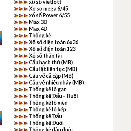
xổ số vietlott
Xo so mega 6/45
xổ số Power 6/55
Max 3D
Max 4D
Thống kê
Xổ số điện toán 6x36
Xổ số điện toán 123
Xổ số thần tài
Cầu bạch thủ (MB)
Cầu lật liên tục (MB)
Cầu về cả cặp (MB)
Cầu về nhiều nháy (MB)
Thống kê lô gan
Thống kê Đầu – Đuôi
Thống kê lô xiên
Thống kê lô kép
Thống kê Đầu
Thống kê Đuôi
Thống kê đầu đuôi