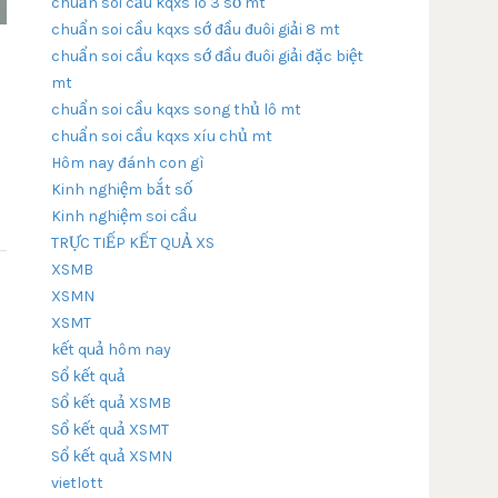
chuẩn soi cầu kqxs lô 3 số mt
chuẩn soi cầu kqxs sớ đầu đuôi giải 8 mt
chuẩn soi cầu kqxs sớ đầu đuôi giải đặc biệt
mt
chuẩn soi cầu kqxs song thủ lô mt
chuẩn soi cầu kqxs xíu chủ mt
Hôm nay đánh con gì
Kinh nghiệm bắt số
Kinh nghiệm soi cầu
TRỰC TIẾP KẾT QUẢ XS
XSMB
XSMN
XSMT
kết quả hôm nay
Sổ kết quả
Sổ kết quả XSMB
Sổ kết quả XSMT
Sổ kết quả XSMN
vietlott