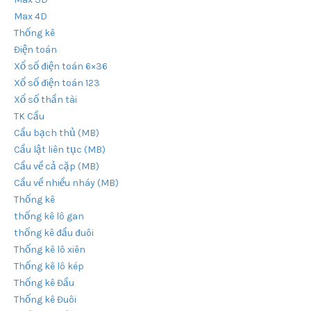
Max 4D
Thống kê
Điện toán
Xổ số điện toán 6×36
Xổ số điện toán 123
Xổ số thần tài
TK Cầu
Cầu bạch thủ (MB)
Cầu lật liên tục (MB)
Cầu về cả cặp (MB)
Cầu về nhiều nháy (MB)
Thống kê
thống kê lô gan
thống kê đầu đuôi
Thống kê lô xiên
Thống kê lô kép
Thống kê Đầu
Thống kê Đuôi