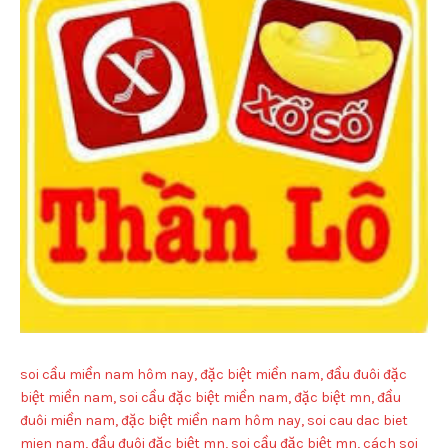
soi cầu miền nam hôm nay, đặc biệt miền nam, đầu đuôi đặc
biệt miền nam, soi cầu đặc biệt miền nam, đặc biệt mn, đầu
đuôi miền nam, đặc biệt miền nam hôm nay, soi cau dac biet
mien nam, đầu đuôi đặc biệt mn, soi cầu đặc biệt mn, cách soi