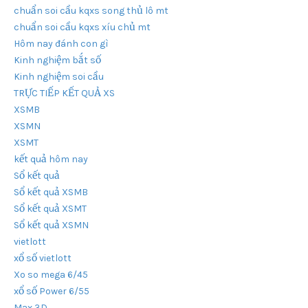
chuẩn soi cầu kqxs song thủ lô mt
chuẩn soi cầu kqxs xíu chủ mt
Hôm nay đánh con gì
Kinh nghiệm bắt số
Kinh nghiệm soi cầu
TRỰC TIẾP KẾT QUẢ XS
XSMB
XSMN
XSMT
kết quả hôm nay
Sổ kết quả
Sổ kết quả XSMB
Sổ kết quả XSMT
Sổ kết quả XSMN
vietlott
xổ số vietlott
Xo so mega 6/45
xổ số Power 6/55
Max 3D