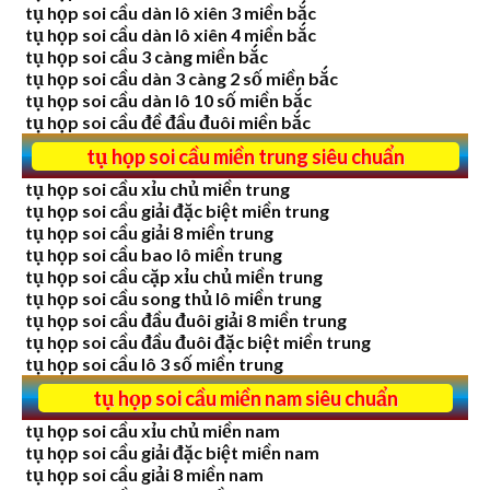
tụ họp soi cầu dàn lô xiên 3 miền bắc
tụ họp soi cầu dàn lô xiên 4 miền bắc
tụ họp soi cầu 3 càng miền bắc
tụ họp soi cầu dàn 3 càng 2 số miền bắc
tụ họp soi cầu dàn lô 10 số miền bắc
tụ họp soi cầu đề đầu đuôi miền bắc
tụ họp soi cầu miền trung siêu chuẩn
tụ họp soi cầu xỉu chủ miền trung
tụ họp soi cầu giải đặc biệt miền trung
tụ họp soi cầu giải 8 miền trung
tụ họp soi cầu bao lô miền trung
tụ họp soi cầu cặp xỉu chủ miền trung
tụ họp soi cầu song thủ lô miền trung
tụ họp soi cầu đầu đuôi giải 8 miền trung
tụ họp soi cầu đầu đuôi đặc biệt miền trung
tụ họp soi cầu lô 3 số miền trung
tụ họp soi cầu miền nam siêu chuẩn
tụ họp soi cầu xỉu chủ miền nam
tụ họp soi cầu giải đặc biệt miền nam
tụ họp soi cầu giải 8 miền nam