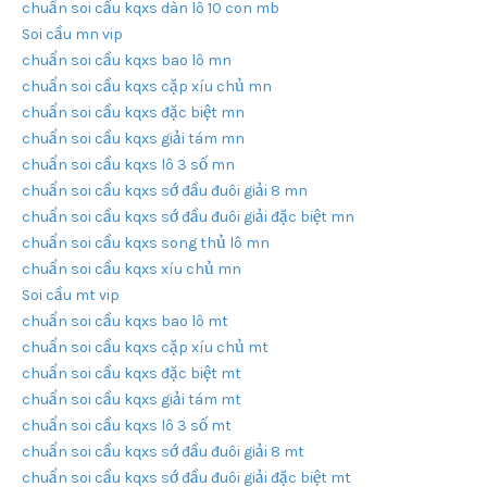
chuẩn soi cầu kqxs dàn lô 10 con mb
Soi cầu mn vip
chuẩn soi cầu kqxs bao lô mn
chuẩn soi cầu kqxs cặp xíu chủ mn
chuẩn soi cầu kqxs đặc biệt mn
chuẩn soi cầu kqxs giải tám mn
chuẩn soi cầu kqxs lô 3 số mn
chuẩn soi cầu kqxs sớ đầu đuôi giải 8 mn
chuẩn soi cầu kqxs sớ đầu đuôi giải đặc biệt mn
chuẩn soi cầu kqxs song thủ lô mn
chuẩn soi cầu kqxs xíu chủ mn
Soi cầu mt vip
chuẩn soi cầu kqxs bao lô mt
chuẩn soi cầu kqxs cặp xíu chủ mt
chuẩn soi cầu kqxs đặc biệt mt
chuẩn soi cầu kqxs giải tám mt
chuẩn soi cầu kqxs lô 3 số mt
chuẩn soi cầu kqxs sớ đầu đuôi giải 8 mt
chuẩn soi cầu kqxs sớ đầu đuôi giải đặc biệt mt