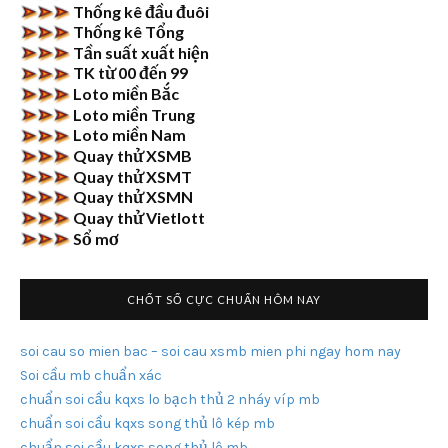
Thống kê đầu đuôi
Thống kê Tổng
Tần suất xuất hiện
TK từ 00 đến 99
Loto miền Bắc
Loto miền Trung
Loto miền Nam
Quay thử XSMB
Quay thử XSMT
Quay thử XSMN
Quay thử Vietlott
Sổ mơ
CHỐT SỐ CỰC CHUẨN HÔM NAY
soi cau so mien bac – soi cau xsmb mien phi ngay hom nay
Soi cầu mb chuẩn xác
chuẩn soi cầu kqxs lo bạch thủ 2 nháy víp mb
chuẩn soi cầu kqxs song thủ lô kép mb
chuẩn soi cầu kqxs song thủ lô mb