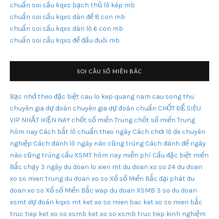
chuẩn soi cầu kqxs bạch thủ lô kép mb
chuẩn soi cầu kqxs dàn đề 8 con mb
chuẩn soi cầu kqxs dàn lô 6 con mb
chuẩn soi cầu kqxs đề đầu đuôi mb
SOI CẦU SỐ MIỀN BẮC
Bạc nhớ theo đặc biệt
cau lo kep quang nam
cau song thu
chuyên gia dự đoán
chuyên gia dự đoán chuẩn
CHỐT ĐỀ SIÊU
VIP NHẤT HIỆN NAY
chốt số miền Trung
chốt số miền Trung
hôm nay
Cách bắt lô chuẩn theo ngày
Cách chơi lô de chuyên
nghiệp
Cách đánh lô ngày nào cũng trúng
Cách đánh đề ngày
nào cũng trúng
cầu XSMT hôm nay miễn phí
Cầu đặc biệt miền
Bắc chạy 3 ngày
du doan lo xien mt
du doan xo so 24
du doan
xo so mien trung
du doan xo so Xổ số Miền Bắc dại phát
du
doan xo so Xổ số Miền Bắc wap
du doan XSMB 3 so
du doan
xsmt
dự đoán kqxs mt
ket xo so mien bac
ket xo so mien bắc
truc tiep
ket xo so xsmb
ket xo so xsmb truc tiep
kinh nghiệm