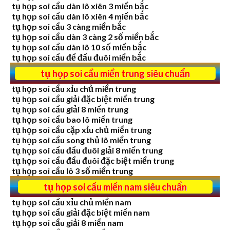
tụ họp soi cầu dàn lô xiên 3 miền bắc
tụ họp soi cầu dàn lô xiên 4 miền bắc
tụ họp soi cầu 3 càng miền bắc
tụ họp soi cầu dàn 3 càng 2 số miền bắc
tụ họp soi cầu dàn lô 10 số miền bắc
tụ họp soi cầu đề đầu đuôi miền bắc
tụ họp soi cầu miền trung siêu chuẩn
tụ họp soi cầu xỉu chủ miền trung
tụ họp soi cầu giải đặc biệt miền trung
tụ họp soi cầu giải 8 miền trung
tụ họp soi cầu bao lô miền trung
tụ họp soi cầu cặp xỉu chủ miền trung
tụ họp soi cầu song thủ lô miền trung
tụ họp soi cầu đầu đuôi giải 8 miền trung
tụ họp soi cầu đầu đuôi đặc biệt miền trung
tụ họp soi cầu lô 3 số miền trung
tụ họp soi cầu miền nam siêu chuẩn
tụ họp soi cầu xỉu chủ miền nam
tụ họp soi cầu giải đặc biệt miền nam
tụ họp soi cầu giải 8 miền nam