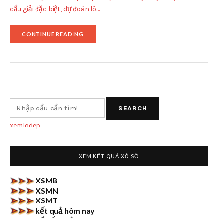
cầu giải đặc biệt, dự đoán lô…
"CHUẨN
CONTINUE READING
SOI
CẦU
KQXS
SỚ
ĐẦU
ĐUÔI
GIẢI
ĐẶC
BIỆT
SEARCH
MN"
xemlodep
XEM KẾT QUẢ XỔ SỐ
XSMB
XSMN
XSMT
kết quả hôm nay