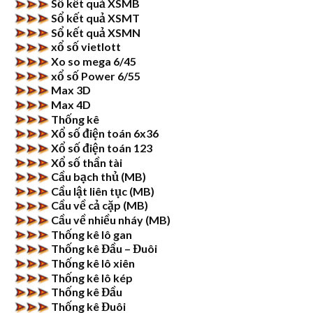
Sổ kết quả XSMB
Sổ kết quả XSMT
Sổ kết quả XSMN
xổ số vietlott
Xo so mega 6/45
xổ số Power 6/55
Max 3D
Max 4D
Thống kê
Xổ số điện toán 6x36
Xổ số điện toán 123
Xổ số thần tài
Cầu bạch thủ (MB)
Cầu lật liên tục (MB)
Cầu về cả cặp (MB)
Cầu về nhiều nháy (MB)
Thống kê lô gan
Thống kê Đầu – Đuôi
Thống kê lô xiên
Thống kê lô kép
Thống kê Đầu
Thống kê Đuôi