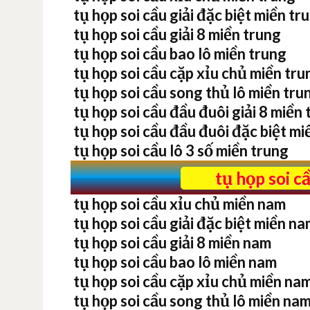
tụ họp soi cầu giải đặc biệt miền tr
tụ họp soi cầu giải 8 miền trung
tụ họp soi cầu bao lô miền trung
tụ họp soi cầu cặp xỉu chủ miền tru
tụ họp soi cầu song thủ lô miền tru
tụ họp soi cầu đầu đuôi giải 8 miền
tụ họp soi cầu đầu đuôi đặc biệt mi
tụ họp soi cầu lô 3 số miền trung
tụ họp soi c
tụ họp soi cầu xỉu chủ miền nam
tụ họp soi cầu giải đặc biệt miền n
tụ họp soi cầu giải 8 miền nam
tụ họp soi cầu bao lô miền nam
tụ họp soi cầu cặp xỉu chủ miền na
tụ họp soi cầu song thủ lô miền na