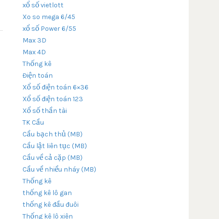
xổ số vietlott
Xo so mega 6/45
xổ số Power 6/55
Max 3D
Max 4D
Thống kê
Điện toán
Xổ số điện toán 6×36
Xổ số điện toán 123
Xổ số thần tài
TK Cầu
Cầu bạch thủ (MB)
Cầu lật liên tục (MB)
Cầu về cả cặp (MB)
Cầu về nhiều nháy (MB)
Thống kê
thống kê lô gan
thống kê đầu đuôi
Thống kê lô xiên