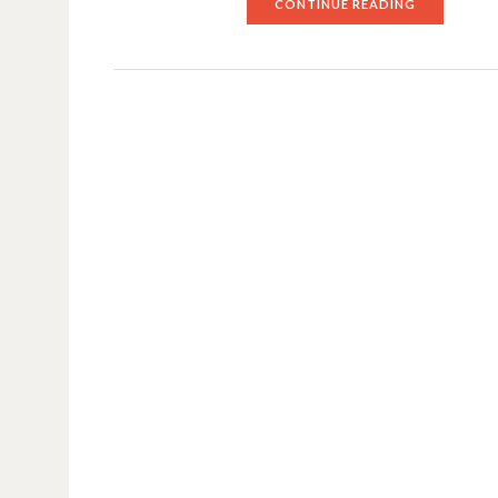
"CHUẨN
CONTINUE READING
SOI
CẦU
KQXS
SỚ
ĐẦU
ĐUÔI
GIẢI
ĐẶC
BIỆT
MN"