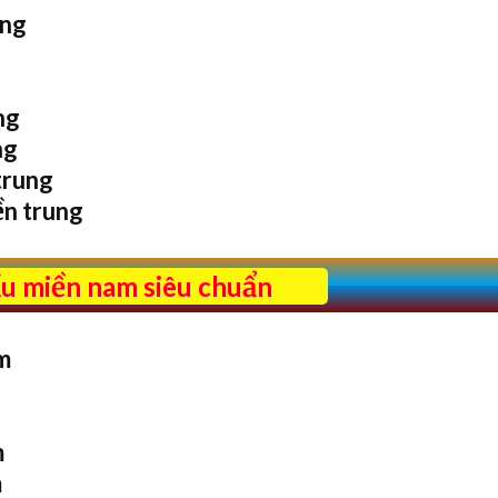
ung
ng
ng
 trung
ền trung
ầu miền nam siêu chuẩn
am
m
m