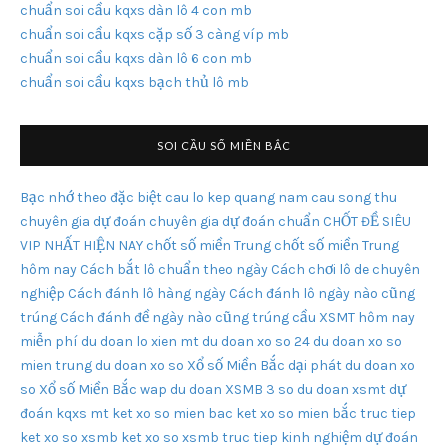
chuẩn soi cầu kqxs dàn lô 4 con mb
chuẩn soi cầu kqxs cặp số 3 càng víp mb
chuẩn soi cầu kqxs dàn lô 6 con mb
chuẩn soi cầu kqxs bạch thủ lô mb
SOI CẦU SỐ MIỀN BẮC
Bạc nhớ theo đặc biệt
cau lo kep quang nam
cau song thu
chuyên gia dự đoán
chuyên gia dự đoán chuẩn
CHỐT ĐỀ SIÊU
VIP NHẤT HIỆN NAY
chốt số miền Trung
chốt số miền Trung
hôm nay
Cách bắt lô chuẩn theo ngày
Cách chơi lô de chuyên
nghiệp
Cách đánh lô hàng ngày
Cách đánh lô ngày nào cũng
trúng
Cách đánh đề ngày nào cũng trúng
cầu XSMT hôm nay
miễn phí
du doan lo xien mt
du doan xo so 24
du doan xo so
mien trung
du doan xo so Xổ số Miền Bắc dại phát
du doan xo
so Xổ số Miền Bắc wap
du doan XSMB 3 so
du doan xsmt
dự
đoán kqxs mt
ket xo so mien bac
ket xo so mien bắc truc tiep
ket xo so xsmb
ket xo so xsmb truc tiep
kinh nghiệm dự đoán