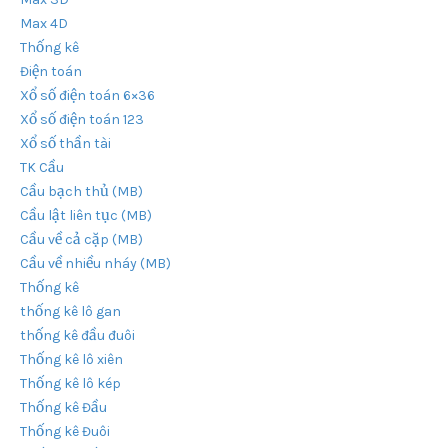
Max 4D
Thống kê
Điện toán
Xổ số điện toán 6×36
Xổ số điện toán 123
Xổ số thần tài
TK Cầu
Cầu bạch thủ (MB)
Cầu lật liên tục (MB)
Cầu về cả cặp (MB)
Cầu về nhiều nháy (MB)
Thống kê
thống kê lô gan
thống kê đầu đuôi
Thống kê lô xiên
Thống kê lô kép
Thống kê Đầu
Thống kê Đuôi