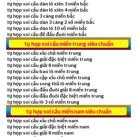
tụ họp soi cầu dàn lô xiên 3 miền bắc
tụ họp soi cầu dàn lô xiên 4 miền bắc
tụ họp soi cầu 3 càng miền bắc
tụ họp soi cầu dàn 3 càng 2 số miền bắc
tụ họp soi cầu dàn lô 10 số miền bắc
tụ họp soi cầu đề đầu đuôi miền bắc
tụ họp soi cầu miền trung siêu chuẩn
tụ họp soi cầu xỉu chủ miền trung
tụ họp soi cầu giải đặc biệt miền trung
tụ họp soi cầu giải 8 miền trung
tụ họp soi cầu bao lô miền trung
tụ họp soi cầu cặp xỉu chủ miền trung
tụ họp soi cầu song thủ lô miền trung
tụ họp soi cầu đầu đuôi giải 8 miền trung
tụ họp soi cầu đầu đuôi đặc biệt miền trung
tụ họp soi cầu lô 3 số miền trung
tụ họp soi cầu miền nam siêu chuẩn
tụ họp soi cầu xỉu chủ miền nam
tụ họp soi cầu giải đặc biệt miền nam
tụ họp soi cầu giải 8 miền nam