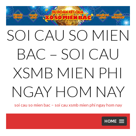
Skip
to
content
SOI CAU SO MIEN
BAC – SOI CAU
XSMB MIEN PHI
NGAY HOM NAY
soi cau so mien bac – soi cau xsmb mien phi ngay hom nay
HOME