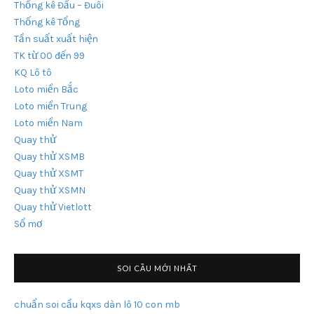
Thống kê Đầu – Đuôi
Thống kê Tổng
Tần suất xuất hiện
TK từ 00 đến 99
KQ Lô tô
Loto miền Bắc
Loto miền Trung
Loto miền Nam
Quay thử
Quay thử XSMB
Quay thử XSMT
Quay thử XSMN
Quay thử Vietlott
Sổ mơ
SOI CẦU MỚI NHẤT
chuẩn soi cầu kqxs dàn lô 10 con mb