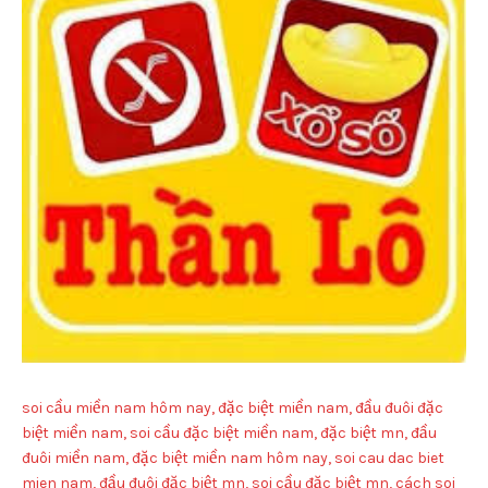
soi cầu miền nam hôm nay, đặc biệt miền nam, đầu đuôi đặc
biệt miền nam, soi cầu đặc biệt miền nam, đặc biệt mn, đầu
đuôi miền nam, đặc biệt miền nam hôm nay, soi cau dac biet
mien nam, đầu đuôi đặc biệt mn, soi cầu đặc biệt mn, cách soi