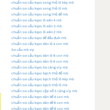
chuẩn soi cầu kqxs song thủ lô kép mb
chuẩn soi cầu kqxs song thủ lô mb
chuẩn soi cầu kqxs song thủ đề mb
chuẩn soi cầu kqxs lô xiên 4 mb
chuẩn soi cầu kqxs lô xiên 3 mb
chuẩn soi cầu kqxs lô xiên 2 mb
chuẩn soi cầu kqxs đề đầu đuôi mb
chuẩn soi cầu kqxs dàn lô 4 con mb
Soi cầu mb vip
chuẩn soi cầu kqxs dàn lô 8 con mb
chuẩn soi cầu kqxs dàn lô 6 con mb
chuẩn soi cầu kqxs ba càng víp mb
chuẩn soi cầu kqxs bạch thủ đề mb
chuẩn soi cầu kqxs bạch thủ lô kép mb
chuẩn soi cầu kqxs bạch thủ lô mb
chuẩn soi cầu kqxs cặp số 3 càng víp mb
chuẩn soi cầu kqxs dàn đề 4 con mb
chuẩn soi cầu kqxs dàn đề 6 con mb
chuẩn soi cầu kqxs dàn đề 8 con mb