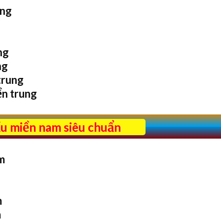
ung
ng
ng
 trung
ền trung
ầu miền nam siêu chuẩn
am
m
m