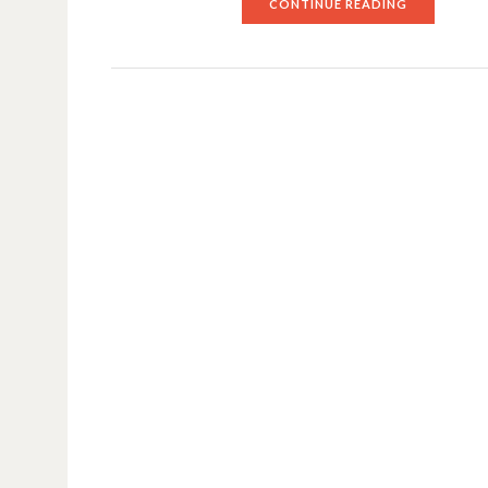
"CHUẨN
CONTINUE READING
SOI
CẦU
KQXS
SỚ
ĐẦU
ĐUÔI
GIẢI
ĐẶC
BIỆT
MN"