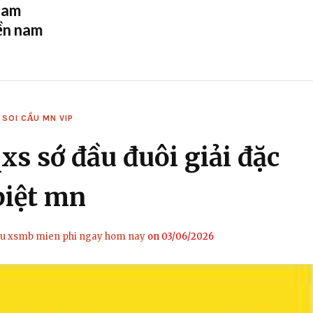
 nam
iền nam
SOI CẦU MN VIP
xs sớ đầu đuôi giải đặc
biệt mn
 cau xsmb mien phi ngay hom nay
on
03/06/2026