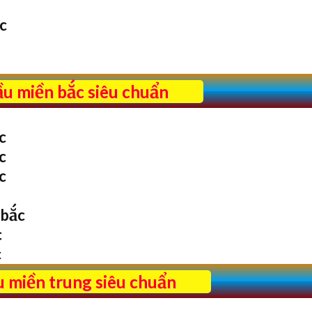
ắc
ầu miền bắc siêu chuẩn
c
c
c
 bắc
c
c
u miền trung siêu chuẩn