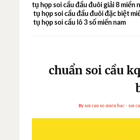
tụ họp soi cầu đầu đuôi giải 8 miền
tụ họp soi cầu đầu đuôi đặc biệt m
tụ họp soi cầu lô 3 số miền nam
chuẩn soi cầu kq
By
soi cau so mien bac - soi