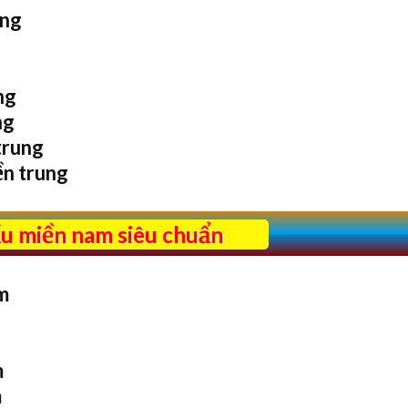
ung
ng
ng
 trung
ền trung
ầu miền nam siêu chuẩn
am
m
m