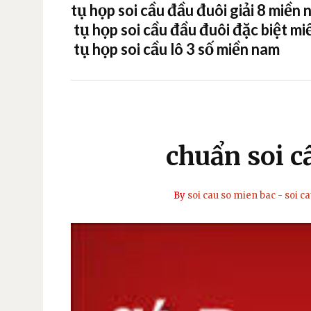
tụ họp soi cầu đầu đuôi giải 8 miền
tụ họp soi cầu đầu đuôi đặc biệt m
tụ họp soi cầu lô 3 số miền nam
chuẩn soi c
By
soi cau so mien bac - soi