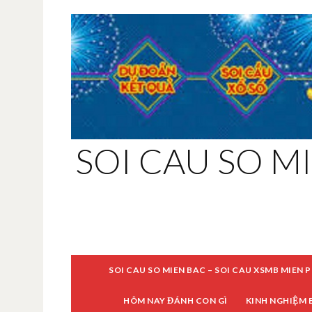
SOI CAU SO M
SOI CAU SO MIEN BAC – SOI CAU XSMB MIEN 
HÔM NAY ĐÁNH CON GÌ
KINH NGHIỆM 