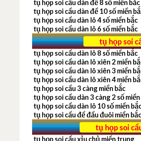
tụ họp soi cầu dàn đề 8 số miền bắc
tụ họp soi cầu dàn đề 10 số miền b
tụ họp soi cầu dàn lô 4 số miền bắc
tụ họp soi cầu dàn lô 6 số miền bắc
tụ họp soi c
tụ họp soi cầu dàn lô 8 số miền bắc
tụ họp soi cầu dàn lô xiên 2 miền bắ
tụ họp soi cầu dàn lô xiên 3 miền bắ
tụ họp soi cầu dàn lô xiên 4 miền bắ
tụ họp soi cầu 3 càng miền bắc
tụ họp soi cầu dàn 3 càng 2 số miền
tụ họp soi cầu dàn lô 10 số miền bắ
tụ họp soi cầu đề đầu đuôi miền bắ
tụ họp soi cầ
tụ họp soi cầu xỉu chủ miền trung