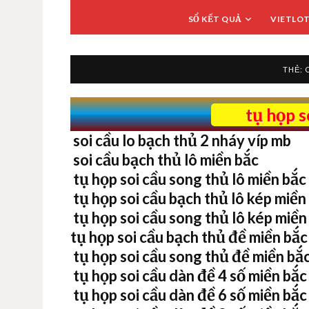
SỔ KẾT QUẢ
VIETLO
THẺ:
tụ họp s
soi cầu lo bạch thủ 2 nháy víp mb
soi cầu bạch thủ lô miền bắc
tụ họp soi cầu song thủ lô miền bắc
tụ họp soi cầu bạch thủ lô kép miền
tụ họp soi cầu song thủ lô kép miền
tụ họp soi cầu bạch thủ đề miền bắc
tụ họp soi cầu song thủ đề miền bắ
tụ họp soi cầu dàn đề 4 số miền bắc
tụ họp soi cầu dàn đề 6 số miền bắc