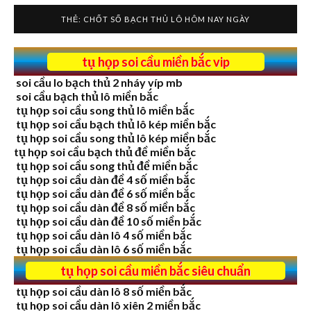
THẺ:
CHỐT SỐ BẠCH THỦ LÔ HÔM NAY NGÀY
tụ họp soi cầu miền bắc vip
soi cầu lo bạch thủ 2 nháy víp mb
soi cầu bạch thủ lô miền bắc
tụ họp soi cầu song thủ lô miền bắc
tụ họp soi cầu bạch thủ lô kép miền bắc
tụ họp soi cầu song thủ lô kép miền bắc
tụ họp soi cầu bạch thủ đề miền bắc
tụ họp soi cầu song thủ đề miền bắc
tụ họp soi cầu dàn đề 4 số miền bắc
tụ họp soi cầu dàn đề 6 số miền bắc
tụ họp soi cầu dàn đề 8 số miền bắc
tụ họp soi cầu dàn đề 10 số miền bắc
tụ họp soi cầu dàn lô 4 số miền bắc
tụ họp soi cầu dàn lô 6 số miền bắc
tụ họp soi cầu miền bắc siêu chuẩn
tụ họp soi cầu dàn lô 8 số miền bắc
tụ họp soi cầu dàn lô xiên 2 miền bắc