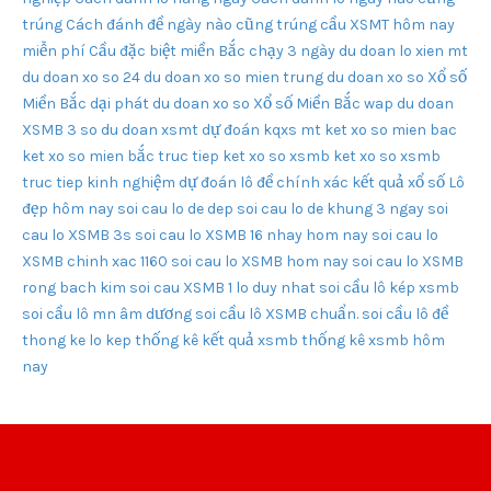
trúng
Cách đánh đề ngày nào cũng trúng
cầu XSMT hôm nay
miễn phí
Cầu đặc biệt miền Bắc chạy 3 ngày
du doan lo xien mt
du doan xo so 24
du doan xo so mien trung
du doan xo so Xổ số
Miền Bắc dại phát
du doan xo so Xổ số Miền Bắc wap
du doan
XSMB 3 so
du doan xsmt
dự đoán kqxs mt
ket xo so mien bac
ket xo so mien bắc truc tiep
ket xo so xsmb
ket xo so xsmb
truc tiep
kinh nghiệm dự đoán lô đề chính xác
kết quả xổ số
Lô
đẹp hôm nay
soi cau lo de dep
soi cau lo de khung 3 ngay
soi
cau lo XSMB 3s
soi cau lo XSMB 16 nhay hom nay
soi cau lo
XSMB chinh xac 1160
soi cau lo XSMB hom nay
soi cau lo XSMB
rong bach kim
soi cau XSMB 1 lo duy nhat
soi cầu lô kép xsmb
soi cầu lô mn âm dương
soi cầu lô XSMB chuẩn.
soi cầu lô đề
thong ke lo kep
thống kê kết quả xsmb
thống kê xsmb hôm
nay