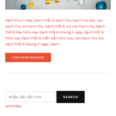
bạch thu 2 nháy, bach thủ, lo bach thu, bach thu dep, cau
bach thu, soi bach thu, bạch thủ lô, soi cau bach thu, bạch
thủ lô kép hôm nay, bạch thủ lô khung 2 ngày, bạch thủ lô
hôm nay, bạch thủ lô miền bắc hôm nay, cau bach thu mb,
bạch thủ lô khung 3 ngày, bạch…
"CHUẨN
CONTINUE READING
SOI
CẦU
KQXS
BẠCH
THỦ
LÔ
MB"
SEARCH
xemlodep