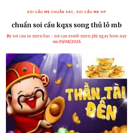
THỦ
LÔ
SOI CẦU MB CHUẨN XÁC
,
SOI CẦU MB VIP
MB"
chuẩn soi cầu kqxs song thủ lô mb
By
soi cau so mien bac - soi cau xsmb mien phi ngay hom nay
on
05/08/2026