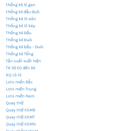
thống kê lô gan
thống kê đầu đuôi
Thống kê lô xiên
Thống kê lô kép
Thống kê Đầu
Thống kê Đuôi
Thống kê Đầu – Đuôi
Thống kê Tổng
Tần suất xuất hiện
TK từ 00 đến 99
KQ Lô tô
Loto miền Bắc
Loto miền Trung
Loto miền Nam
Quay thử
Quay thử XSMB
Quay thử XSMT
Quay thử XSMN