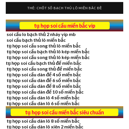
THẺ:
CHỐT SỐ BẠCH THỦ LÔ MIỀN BẮC ĐỀ
tụ họp soi cầu miền bắc vip
soi cầu lo bạch thủ 2 nháy víp mb
soi cầu bạch thủ lô miền bắc
tụ họp soi cầu song thủ lô miền bắc
tụ họp soi cầu bạch thủ lô kép miền bắc
tụ họp soi cầu song thủ lô kép miền bắc
tụ họp soi cầu bạch thủ đề miền bắc
tụ họp soi cầu song thủ đề miền bắc
tụ họp soi cầu dàn đề 4 số miền bắc
tụ họp soi cầu dàn đề 6 số miền bắc
tụ họp soi cầu dàn đề 8 số miền bắc
tụ họp soi cầu dàn đề 10 số miền bắc
tụ họp soi cầu dàn lô 4 số miền bắc
tụ họp soi cầu dàn lô 6 số miền bắc
tụ họp soi cầu miền bắc siêu chuẩn
tụ họp soi cầu dàn lô 8 số miền bắc
tụ họp soi cầu dàn lô xiên 2 miền bắc