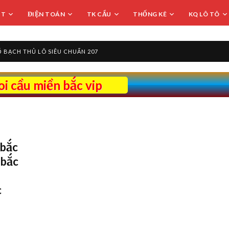
TT
ĐIỆN TOÁN
TK CẦU
THỐNG KÊ
KQ LÔ TÔ
 BẠCH THỦ LÔ SIÊU CHUẨN 207
oi cầu miền bắc vip
 bắc
 bắc
c