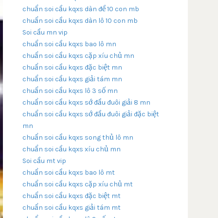
chuẩn soi cầu kqxs dàn đề 10 con mb
chuẩn soi cầu kqxs dàn lô 10 con mb
Soi cầu mn vip
chuẩn soi cầu kqxs bao lô mn
chuẩn soi cầu kqxs cặp xíu chủ mn
chuẩn soi cầu kqxs đặc biệt mn
chuẩn soi cầu kqxs giải tám mn
chuẩn soi cầu kqxs lô 3 số mn
chuẩn soi cầu kqxs sớ đầu đuôi giải 8 mn
chuẩn soi cầu kqxs sớ đầu đuôi giải đặc biệt
mn
chuẩn soi cầu kqxs song thủ lô mn
chuẩn soi cầu kqxs xíu chủ mn
Soi cầu mt vip
chuẩn soi cầu kqxs bao lô mt
chuẩn soi cầu kqxs cặp xíu chủ mt
chuẩn soi cầu kqxs đặc biệt mt
chuẩn soi cầu kqxs giải tám mt