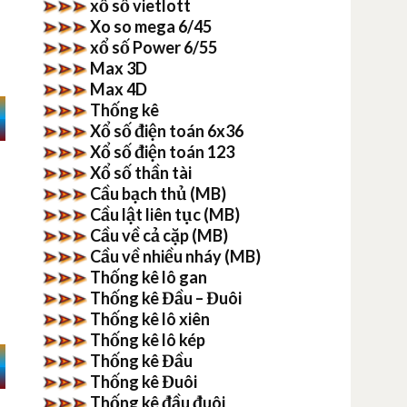
xổ số vietlott
Xo so mega 6/45
xổ số Power 6/55
Max 3D
Max 4D
Thống kê
Xổ số điện toán 6x36
Xổ số điện toán 123
Xổ số thần tài
Cầu bạch thủ (MB)
Cầu lật liên tục (MB)
Cầu về cả cặp (MB)
Cầu về nhiều nháy (MB)
Thống kê lô gan
Thống kê Đầu – Đuôi
Thống kê lô xiên
Thống kê lô kép
Thống kê Đầu
Thống kê Đuôi
Thống kê đầu đuôi