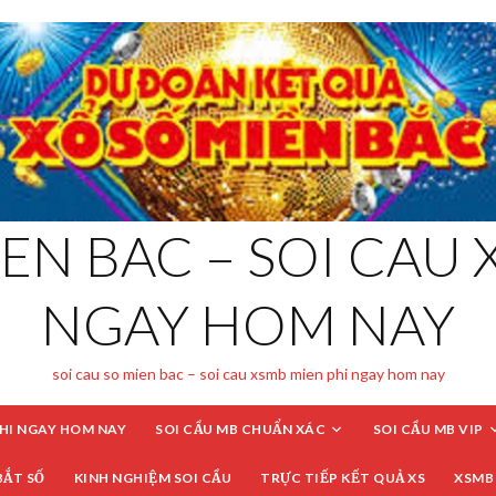
Skip
to
content
IEN BAC – SOI CAU 
NGAY HOM NAY
soi cau so mien bac – soi cau xsmb mien phi ngay hom nay
PHI NGAY HOM NAY
SOI CẦU MB CHUẨN XÁC
SOI CẦU MB VIP
BẮT SỐ
KINH NGHIỆM SOI CẦU
TRỰC TIẾP KẾT QUẢ XS
XSMB