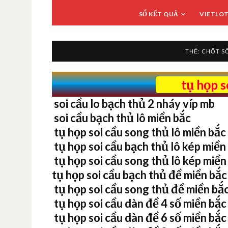
SỔ KẾT QUẢ
VIETLO
THẺ:
CHỐT SỐ
tụ họp s
soi cầu lo bạch thủ 2 nháy víp mb
soi cầu bạch thủ lô miền bắc
tụ họp soi cầu song thủ lô miền bắc
tụ họp soi cầu bạch thủ lô kép miền
tụ họp soi cầu song thủ lô kép miền
tụ họp soi cầu bạch thủ đề miền bắc
tụ họp soi cầu song thủ đề miền bắ
tụ họp soi cầu dàn đề 4 số miền bắc
tụ họp soi cầu dàn đề 6 số miền bắc