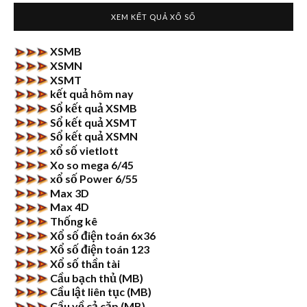
XEM KẾT QUẢ XỔ SỐ
XSMB
XSMN
XSMT
kết quả hôm nay
Sổ kết quả XSMB
Sổ kết quả XSMT
Sổ kết quả XSMN
xổ số vietlott
Xo so mega 6/45
xổ số Power 6/55
Max 3D
Max 4D
Thống kê
Xổ số điện toán 6x36
Xổ số điện toán 123
Xổ số thần tài
Cầu bạch thủ (MB)
Cầu lật liên tục (MB)
Cầu về cả cặp (MB)