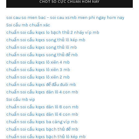
CHỐT SỐ CỰC CHUẨN HÔM NAY
soi cau so mien bac – soi cau xsmb mien phi ngay hom nay
Soi cầu mb chuẩn xác
chuẩn soi cầu kqxs lo bạch thủ 2 nháy víp mb
chuẩn soi cầu kqxs song thủ lô kép mb
chuẩn soi cầu kqxs song thủ lô mb
chuẩn soi cầu kqxs song thủ đề mb
chuẩn soi cầu kqxs lô xiên 4 mb
chuẩn soi cầu kqxs lô xiên 3 mb
chuẩn soi cầu kqxs lô xiên 2 mb
chuẩn soi cầu kqxs đề đầu đuôi mb
chuẩn soi cầu kqxs dàn lô 4 con mb
Soi cầu mb vip
chuẩn soi cầu kqxs dàn lô 8 con mb
chuẩn soi cầu kqxs dàn lô 6 con mb
chuẩn soi cầu kqxs ba càng víp mb
chuẩn soi cầu kqxs bạch thủ đề mb
chuẩn soi cầu kqxs bạch thủ lô kép mb