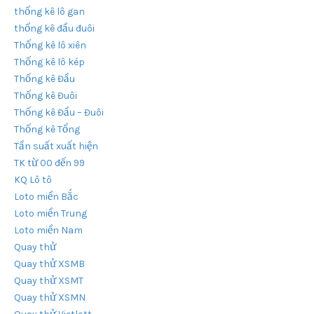
thống kê lô gan
thống kê đầu đuôi
Thống kê lô xiên
Thống kê lô kép
Thống kê Đầu
Thống kê Đuôi
Thống kê Đầu – Đuôi
Thống kê Tổng
Tần suất xuất hiện
TK từ 00 đến 99
KQ Lô tô
Loto miền Bắc
Loto miền Trung
Loto miền Nam
Quay thử
Quay thử XSMB
Quay thử XSMT
Quay thử XSMN