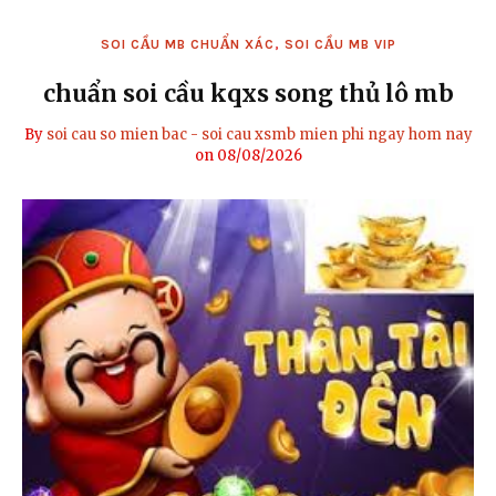
THỦ
LÔ
SOI CẦU MB CHUẨN XÁC
,
SOI CẦU MB VIP
MB"
chuẩn soi cầu kqxs song thủ lô mb
By
soi cau so mien bac - soi cau xsmb mien phi ngay hom nay
on
08/08/2026