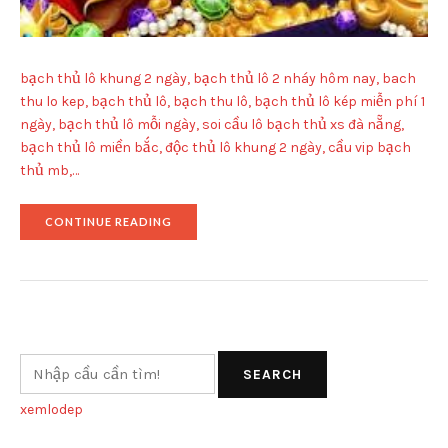
bạch thủ lô khung 2 ngày, bạch thủ lô 2 nháy hôm nay, bach
thu lo kep, bạch thủ lô, bạch thu lô, bạch thủ lô kép miễn phí 1
ngày, bạch thủ lô mỗi ngày, soi cầu lô bạch thủ xs đà nẵng,
bạch thủ lô miền bắc, độc thủ lô khung 2 ngày, cầu vip bạch
thủ mb,…
"CHUẨN
CONTINUE READING
SOI
CẦU
KQXS
SONG
THỦ
LÔ
MB"
SEARCH
xemlodep