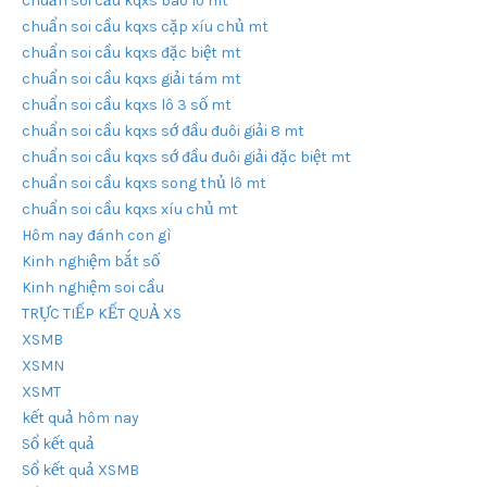
chuẩn soi cầu kqxs bao lô mt
chuẩn soi cầu kqxs cặp xíu chủ mt
chuẩn soi cầu kqxs đặc biệt mt
chuẩn soi cầu kqxs giải tám mt
chuẩn soi cầu kqxs lô 3 số mt
chuẩn soi cầu kqxs sớ đầu đuôi giải 8 mt
chuẩn soi cầu kqxs sớ đầu đuôi giải đặc biệt mt
chuẩn soi cầu kqxs song thủ lô mt
chuẩn soi cầu kqxs xíu chủ mt
Hôm nay đánh con gì
Kinh nghiệm bắt số
Kinh nghiệm soi cầu
TRỰC TIẾP KẾT QUẢ XS
XSMB
XSMN
XSMT
kết quả hôm nay
Sổ kết quả
Sổ kết quả XSMB