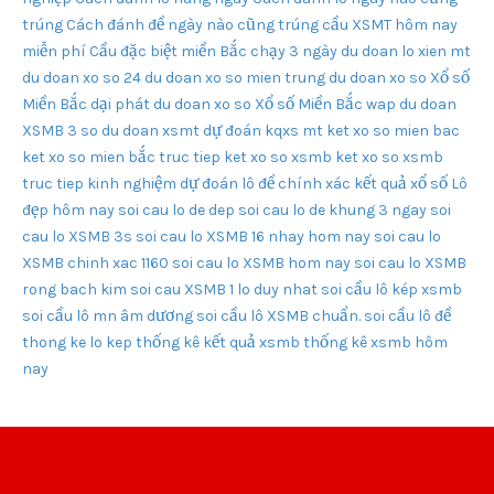
trúng
Cách đánh đề ngày nào cũng trúng
cầu XSMT hôm nay
miễn phí
Cầu đặc biệt miền Bắc chạy 3 ngày
du doan lo xien mt
du doan xo so 24
du doan xo so mien trung
du doan xo so Xổ số
Miền Bắc dại phát
du doan xo so Xổ số Miền Bắc wap
du doan
XSMB 3 so
du doan xsmt
dự đoán kqxs mt
ket xo so mien bac
ket xo so mien bắc truc tiep
ket xo so xsmb
ket xo so xsmb
truc tiep
kinh nghiệm dự đoán lô đề chính xác
kết quả xổ số
Lô
đẹp hôm nay
soi cau lo de dep
soi cau lo de khung 3 ngay
soi
cau lo XSMB 3s
soi cau lo XSMB 16 nhay hom nay
soi cau lo
XSMB chinh xac 1160
soi cau lo XSMB hom nay
soi cau lo XSMB
rong bach kim
soi cau XSMB 1 lo duy nhat
soi cầu lô kép xsmb
soi cầu lô mn âm dương
soi cầu lô XSMB chuẩn.
soi cầu lô đề
thong ke lo kep
thống kê kết quả xsmb
thống kê xsmb hôm
nay