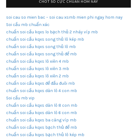
CHỐT SỐ CỰC CHUẨN HÔM NAY
soi cau so mien bac – soi cau xsmb mien phi ngay hom nay
Soi cầu mb chuẩn xác
chuẩn soi cầu kqxs lo bạch thủ 2 nháy víp mb
chuẩn soi cầu kqxs song thủ lô kép mb
chuẩn soi cầu kqxs song thủ lô mb
chuẩn soi cầu kqxs song thủ đề mb
chuẩn soi cầu kqxs lô xiên 4 mb
chuẩn soi cầu kqxs lô xiên 3 mb
chuẩn soi cầu kqxs lô xiên 2 mb
chuẩn soi cầu kqxs đề đầu đuôi mb
chuẩn soi cầu kqxs dàn lô 4 con mb
Soi cầu mb vip
chuẩn soi cầu kqxs dàn lô 8 con mb
chuẩn soi cầu kqxs dàn lô 6 con mb
chuẩn soi cầu kqxs ba càng víp mb
chuẩn soi cầu kqxs bạch thủ đề mb
chuẩn soi cầu kqxs bạch thủ lô kép mb