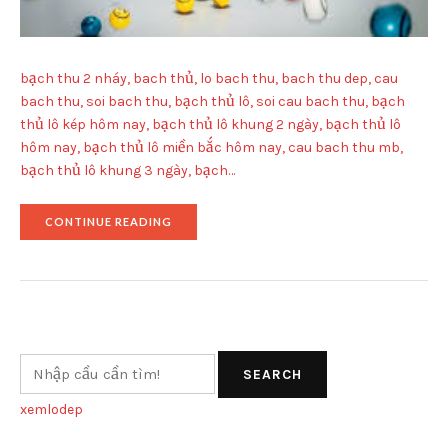
bạch thu 2 nháy, bach thủ, lo bach thu, bach thu dep, cau
bach thu, soi bach thu, bạch thủ lô, soi cau bach thu, bạch
thủ lô kép hôm nay, bạch thủ lô khung 2 ngày, bạch thủ lô
hôm nay, bạch thủ lô miền bắc hôm nay, cau bach thu mb,
bạch thủ lô khung 3 ngày, bạch…
"CHUẨN
CONTINUE READING
SOI
CẦU
KQXS
BẠCH
THỦ
LÔ
MB"
SEARCH
xemlodep