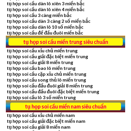
tụ họp soi cầu dàn lô xiên 3 miền bắc
tụ họp soi cầu dàn lô xiên 4 miền bắc
tụ họp soi cầu 3 càng miền bắc
tụ họp soi cầu dàn 3 càng 2 số miền bắc
tụ họp soi cầu dàn lô 10 số miền bắc
tụ họp soi cầu đề đầu đuôi miền bắc
tụ họp soi cầu miền trung siêu chuẩn
tụ họp soi cầu xỉu chủ miền trung
tụ họp soi cầu giải đặc biệt miền trung
tụ họp soi cầu giải 8 miền trung
tụ họp soi cầu bao lô miền trung
tụ họp soi cầu cặp xỉu chủ miền trung
tụ họp soi cầu song thủ lô miền trung
tụ họp soi cầu đầu đuôi giải 8 miền trung
tụ họp soi cầu đầu đuôi đặc biệt miền trung
tụ họp soi cầu lô 3 số miền trung
tụ họp soi cầu miền nam siêu chuẩn
tụ họp soi cầu xỉu chủ miền nam
tụ họp soi cầu giải đặc biệt miền nam
tụ họp soi cầu giải 8 miền nam