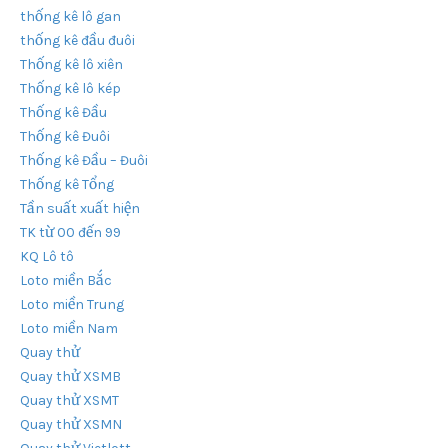
thống kê lô gan
thống kê đầu đuôi
Thống kê lô xiên
Thống kê lô kép
Thống kê Đầu
Thống kê Đuôi
Thống kê Đầu – Đuôi
Thống kê Tổng
Tần suất xuất hiện
TK từ 00 đến 99
KQ Lô tô
Loto miền Bắc
Loto miền Trung
Loto miền Nam
Quay thử
Quay thử XSMB
Quay thử XSMT
Quay thử XSMN