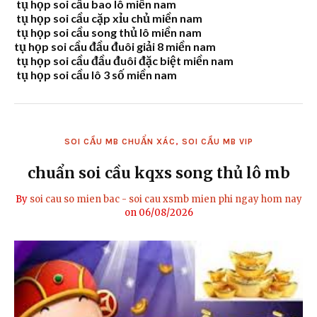
tụ họp soi cầu bao lô miền nam
tụ họp soi cầu cặp xỉu chủ miền nam
tụ họp soi cầu song thủ lô miền nam
tụ họp soi cầu đầu đuôi giải 8 miền nam
tụ họp soi cầu đầu đuôi đặc biệt miền nam
tụ họp soi cầu lô 3 số miền nam
SOI CẦU MB CHUẨN XÁC
,
SOI CẦU MB VIP
chuẩn soi cầu kqxs song thủ lô mb
By
soi cau so mien bac - soi cau xsmb mien phi ngay hom nay
on
06/08/2026