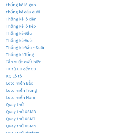
thống kê lô gan
thống kê đầu đuôi
Thống kê lô xiên
Thống kê lô kép
Thống kê Đầu
Thống kê Đuôi
Thống kê Đầu – Đuôi
Thống kê Tổng
Tần suất xuất hiện
TK từ 00 đến 99
KQ Lô tô
Loto miền Bắc
Loto miền Trung
Loto miền Nam
Quay thử
Quay thử XSMB
Quay thử XSMT
Quay thử XSMN