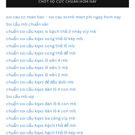
CHỐT SỐ CỰC CHUẨN HÔM NAY
soi cau so mien bac – soi cau xsmb mien phi ngay hom nay
Soi cầu mb chuẩn xác
chuẩn soi cầu kqxs lo bạch thủ 2 nháy víp mb
chuẩn soi cầu kqxs song thủ lô kép mb
chuẩn soi cầu kqxs song thủ lô mb
chuẩn soi cầu kqxs song thủ đề mb
chuẩn soi cầu kqxs lô xiên 4 mb
chuẩn soi cầu kqxs lô xiên 3 mb
chuẩn soi cầu kqxs lô xiên 2 mb
chuẩn soi cầu kqxs đề đầu đuôi mb
chuẩn soi cầu kqxs dàn lô 4 con mb
Soi cầu mb vip
chuẩn soi cầu kqxs dàn lô 8 con mb
chuẩn soi cầu kqxs dàn lô 6 con mb
chuẩn soi cầu kqxs ba càng víp mb
chuẩn soi cầu kqxs bạch thủ đề mb
chuẩn soi cầu kqxs bạch thủ lô kép mb