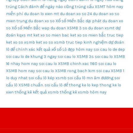
trúng
Cách đánh đề ngày nào cũng trúng
cầu XSMT hôm nay
miễn phí
du doan lo xien mt
du doan xo so 24
du doan xo so
mien trung
du doan xo so Xổ số Miền Bắc dại phát
du doan xo
so Xổ số Miền Bắc wap
du doan XSMB 3 so
du doan xsmt
dự
đoán kqxs mt
ket xo so mien bac
ket xo so mien bắc truc tiep
ket xo so xsmb
ket xo so xsmb truc tiep
kinh nghiệm dự đoán
lô đề chính xác
kết quả xổ số
Lô đẹp hôm nay
soi cau lo de dep
soi cau lo de khung 3 ngay
soi cau lo XSMB 3s
soi cau lo XSMB
16 nhay hom nay
soi cau lo XSMB chinh xac 1160
soi cau lo
XSMB hom nay
soi cau lo XSMB rong bach kim
soi cau XSMB 1
lo duy nhat
soi cầu lô kép xsmb
soi cầu lô mn âm dương
soi
cầu lô XSMB chuẩn.
soi cầu lô đề
thong ke lo kep
thong ke lo
xien
thống kê kết quả xsmb
thống kê xsmb hôm nay