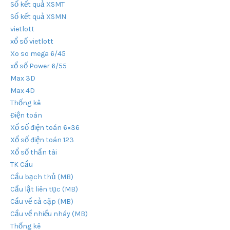
Sổ kết quả XSMT
Sổ kết quả XSMN
vietlott
xổ số vietlott
Xo so mega 6/45
xổ số Power 6/55
Max 3D
Max 4D
Thống kê
Điện toán
Xổ số điện toán 6×36
Xổ số điện toán 123
Xổ số thần tài
TK Cầu
Cầu bạch thủ (MB)
Cầu lật liên tục (MB)
Cầu về cả cặp (MB)
Cầu về nhiều nháy (MB)
Thống kê