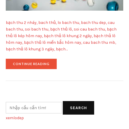
bạch thu 2 nháy, bach thủ, lo bach thu, bach thu dep, cau
bach thu, soi bach thu, bạch thủ lô, soi cau bach thu, bạch
thủ lô kép hôm nay, bạch thủ lô khung 2 ngày, bạch thủ lô
hôm nay, bạch thủ lô miền bắc hôm nay, cau bach thu mb,
bạch thủ lô khung 3 ngày, bạch…
"CHUẨN
CONTINUE READING
SOI
CẦU
KQXS
BẠCH
THỦ
LÔ
MB"
SEARCH
xemlodep