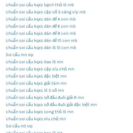
chuẩn soi cầu kqxs bạch thủ lô mb
chuẩn soi cầu kqxs cặp số 3 càng víp mb
chuẩn soi cầu kqxs dàn đề 4 con mb
chuẩn soi cầu kqxs dàn đề 6 con mb
chuẩn soi cầu kqxs dàn đề 8 con mb
chuẩn soi cầu kqxs dàn đề 10 con mb
chuẩn soi cầu kqxs dàn lô 10 con mb
Soi cầu mn vip
chuẩn soi cầu kqxs bao lô mn
chuẩn soi cầu kqxs cặp xíu chủ mn
chuẩn soi cầu kqxs đặc biệt mn
chuẩn soi cầu kqxs giải tám mn
chuẩn soi cầu kqxs lô 3 số mn
chuẩn soi cầu kqxs sớ đầu đuôi giải 8 mn
chuẩn soi cầu kqxs sớ đầu đuôi giải đặc biệt mn
chuẩn soi cầu kqxs song thủ lô mn
chuẩn soi cầu kqxs xíu chủ mn
Soi cầu mt vip