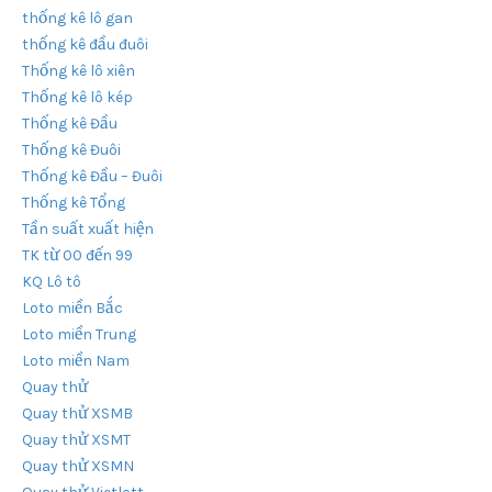
thống kê lô gan
thống kê đầu đuôi
Thống kê lô xiên
Thống kê lô kép
Thống kê Đầu
Thống kê Đuôi
Thống kê Đầu – Đuôi
Thống kê Tổng
Tần suất xuất hiện
TK từ 00 đến 99
KQ Lô tô
Loto miền Bắc
Loto miền Trung
Loto miền Nam
Quay thử
Quay thử XSMB
Quay thử XSMT
Quay thử XSMN