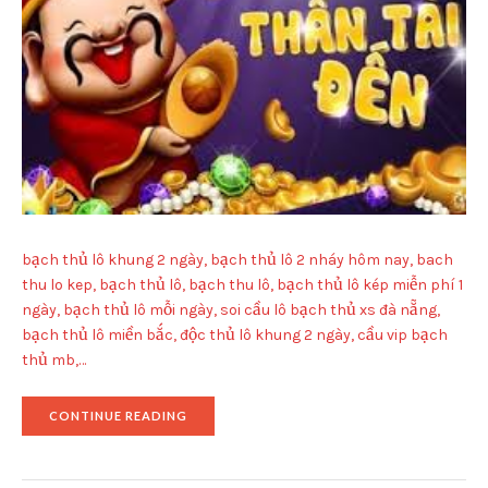
bạch thủ lô khung 2 ngày, bạch thủ lô 2 nháy hôm nay, bach
thu lo kep, bạch thủ lô, bạch thu lô, bạch thủ lô kép miễn phí 1
ngày, bạch thủ lô mỗi ngày, soi cầu lô bạch thủ xs đà nẵng,
bạch thủ lô miền bắc, độc thủ lô khung 2 ngày, cầu vip bạch
thủ mb,…
"CHUẨN
CONTINUE READING
SOI
CẦU
KQXS
SONG