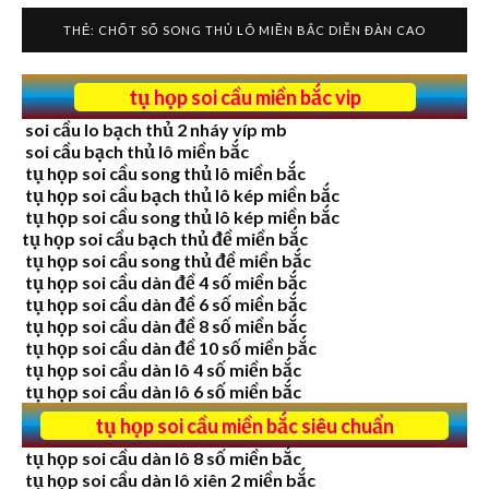
THẺ:
CHỐT SỐ SONG THỦ LÔ MIỀN BẮC DIỄN ĐÀN CAO
tụ họp soi cầu miền bắc vip
soi cầu lo bạch thủ 2 nháy víp mb
soi cầu bạch thủ lô miền bắc
tụ họp soi cầu song thủ lô miền bắc
tụ họp soi cầu bạch thủ lô kép miền bắc
tụ họp soi cầu song thủ lô kép miền bắc
tụ họp soi cầu bạch thủ đề miền bắc
tụ họp soi cầu song thủ đề miền bắc
tụ họp soi cầu dàn đề 4 số miền bắc
tụ họp soi cầu dàn đề 6 số miền bắc
tụ họp soi cầu dàn đề 8 số miền bắc
tụ họp soi cầu dàn đề 10 số miền bắc
tụ họp soi cầu dàn lô 4 số miền bắc
tụ họp soi cầu dàn lô 6 số miền bắc
tụ họp soi cầu miền bắc siêu chuẩn
tụ họp soi cầu dàn lô 8 số miền bắc
tụ họp soi cầu dàn lô xiên 2 miền bắc