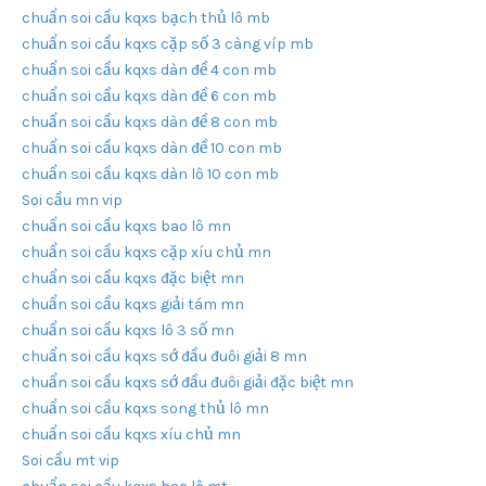
chuẩn soi cầu kqxs bạch thủ lô mb
chuẩn soi cầu kqxs cặp số 3 càng víp mb
chuẩn soi cầu kqxs dàn đề 4 con mb
chuẩn soi cầu kqxs dàn đề 6 con mb
chuẩn soi cầu kqxs dàn đề 8 con mb
chuẩn soi cầu kqxs dàn đề 10 con mb
chuẩn soi cầu kqxs dàn lô 10 con mb
Soi cầu mn vip
chuẩn soi cầu kqxs bao lô mn
chuẩn soi cầu kqxs cặp xíu chủ mn
chuẩn soi cầu kqxs đặc biệt mn
chuẩn soi cầu kqxs giải tám mn
chuẩn soi cầu kqxs lô 3 số mn
chuẩn soi cầu kqxs sớ đầu đuôi giải 8 mn
chuẩn soi cầu kqxs sớ đầu đuôi giải đặc biệt mn
chuẩn soi cầu kqxs song thủ lô mn
chuẩn soi cầu kqxs xíu chủ mn
Soi cầu mt vip