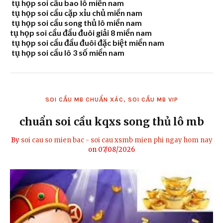
tụ họp soi cầu bao lô miền nam
tụ họp soi cầu cặp xỉu chủ miền nam
tụ họp soi cầu song thủ lô miền nam
tụ họp soi cầu đầu đuôi giải 8 miền nam
tụ họp soi cầu đầu đuôi đặc biệt miền nam
tụ họp soi cầu lô 3 số miền nam
SOI CẦU MB CHUẨN XÁC
,
SOI CẦU MB VIP
chuẩn soi cầu kqxs song thủ lô mb
By
soi cau so mien bac - soi cau xsmb mien phi ngay hom nay
on
07/08/2026