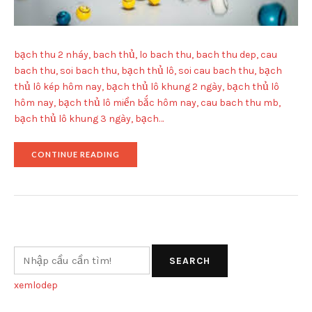
bạch thu 2 nháy, bach thủ, lo bach thu, bach thu dep, cau
bach thu, soi bach thu, bạch thủ lô, soi cau bach thu, bạch
thủ lô kép hôm nay, bạch thủ lô khung 2 ngày, bạch thủ lô
hôm nay, bạch thủ lô miền bắc hôm nay, cau bach thu mb,
bạch thủ lô khung 3 ngày, bạch…
"CHUẨN
CONTINUE READING
SOI
CẦU
KQXS
BẠCH
THỦ
LÔ
MB"
SEARCH
xemlodep