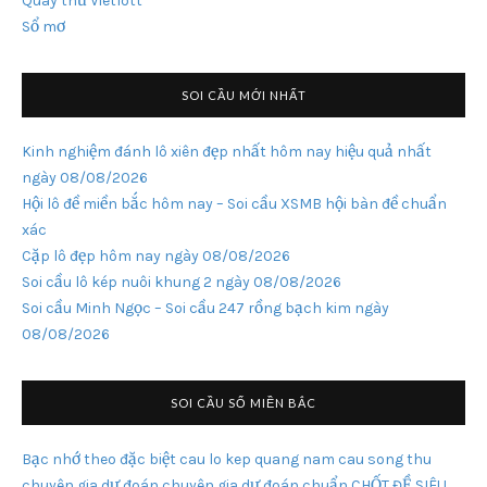
Quay thử Vietlott
Sổ mơ
SOI CẦU MỚI NHẤT
Kinh nghiệm đánh lô xiên đẹp nhất hôm nay hiệu quả nhất
ngày 08/08/2026
Hội lô đề miền bắc hôm nay – Soi cầu XSMB hội bàn đề chuẩn
xác
Cặp lô đẹp hôm nay ngày 08/08/2026
Soi cầu lô kép nuôi khung 2 ngày 08/08/2026
Soi cầu Minh Ngọc – Soi cầu 247 rồng bạch kim ngày
08/08/2026
SOI CẦU SỐ MIỀN BẮC
Bạc nhớ theo đặc biệt
cau lo kep quang nam
cau song thu
chuyên gia dự đoán
chuyên gia dự đoán chuẩn
CHỐT ĐỀ SIÊU