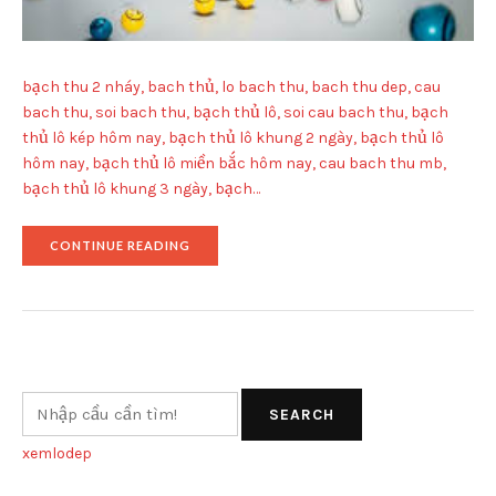
bạch thu 2 nháy, bach thủ, lo bach thu, bach thu dep, cau
bach thu, soi bach thu, bạch thủ lô, soi cau bach thu, bạch
thủ lô kép hôm nay, bạch thủ lô khung 2 ngày, bạch thủ lô
hôm nay, bạch thủ lô miền bắc hôm nay, cau bach thu mb,
bạch thủ lô khung 3 ngày, bạch…
"CHUẨN
CONTINUE READING
SOI
CẦU
KQXS
BẠCH
THỦ
LÔ
MB"
SEARCH
xemlodep