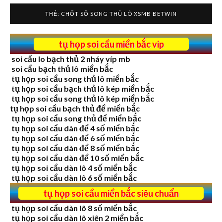
THẺ:
CHỐT SỐ SONG THỦ LÔ XSMB BETWIN
tụ họp soi cầu miền bắc vip
soi cầu lo bạch thủ 2 nháy víp mb
soi cầu bạch thủ lô miền bắc
tụ họp soi cầu song thủ lô miền bắc
tụ họp soi cầu bạch thủ lô kép miền bắc
tụ họp soi cầu song thủ lô kép miền bắc
tụ họp soi cầu bạch thủ đề miền bắc
tụ họp soi cầu song thủ đề miền bắc
tụ họp soi cầu dàn đề 4 số miền bắc
tụ họp soi cầu dàn đề 6 số miền bắc
tụ họp soi cầu dàn đề 8 số miền bắc
tụ họp soi cầu dàn đề 10 số miền bắc
tụ họp soi cầu dàn lô 4 số miền bắc
tụ họp soi cầu dàn lô 6 số miền bắc
tụ họp soi cầu miền bắc siêu chuẩn
tụ họp soi cầu dàn lô 8 số miền bắc
tụ họp soi cầu dàn lô xiên 2 miền bắc