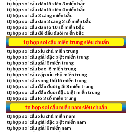
tụ họp soi cầu dàn lô xiên 3 miền bắc
tụ họp soi cầu dàn lô xiên 4 miền bắc
tụ họp soi cầu 3 càng miền bắc
tụ họp soi cầu dàn 3 càng 2 số miền bắc
tụ họp soi cầu dàn lô 10 số miền bắc
tụ họp soi cầu đề đầu đuôi miền bắc
tụ họp soi cầu miền trung siêu chuẩn
tụ họp soi cầu xỉu chủ miền trung
tụ họp soi cầu giải đặc biệt miền trung
tụ họp soi cầu giải 8 miền trung
tụ họp soi cầu bao lô miền trung
tụ họp soi cầu cặp xỉu chủ miền trung
tụ họp soi cầu song thủ lô miền trung
tụ họp soi cầu đầu đuôi giải 8 miền trung
tụ họp soi cầu đầu đuôi đặc biệt miền trung
tụ họp soi cầu lô 3 số miền trung
tụ họp soi cầu miền nam siêu chuẩn
tụ họp soi cầu xỉu chủ miền nam
tụ họp soi cầu giải đặc biệt miền nam
tụ họp soi cầu giải 8 miền nam