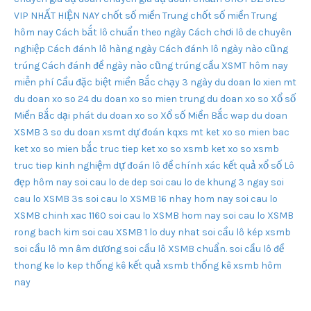
VIP NHẤT HIỆN NAY
chốt số miền Trung
chốt số miền Trung
hôm nay
Cách bắt lô chuẩn theo ngày
Cách chơi lô de chuyên
nghiệp
Cách đánh lô hàng ngày
Cách đánh lô ngày nào cũng
trúng
Cách đánh đề ngày nào cũng trúng
cầu XSMT hôm nay
miễn phí
Cầu đặc biệt miền Bắc chạy 3 ngày
du doan lo xien mt
du doan xo so 24
du doan xo so mien trung
du doan xo so Xổ số
Miền Bắc dại phát
du doan xo so Xổ số Miền Bắc wap
du doan
XSMB 3 so
du doan xsmt
dự đoán kqxs mt
ket xo so mien bac
ket xo so mien bắc truc tiep
ket xo so xsmb
ket xo so xsmb
truc tiep
kinh nghiệm dự đoán lô đề chính xác
kết quả xổ số
Lô
đẹp hôm nay
soi cau lo de dep
soi cau lo de khung 3 ngay
soi
cau lo XSMB 3s
soi cau lo XSMB 16 nhay hom nay
soi cau lo
XSMB chinh xac 1160
soi cau lo XSMB hom nay
soi cau lo XSMB
rong bach kim
soi cau XSMB 1 lo duy nhat
soi cầu lô kép xsmb
soi cầu lô mn âm dương
soi cầu lô XSMB chuẩn.
soi cầu lô đề
thong ke lo kep
thống kê kết quả xsmb
thống kê xsmb hôm
nay