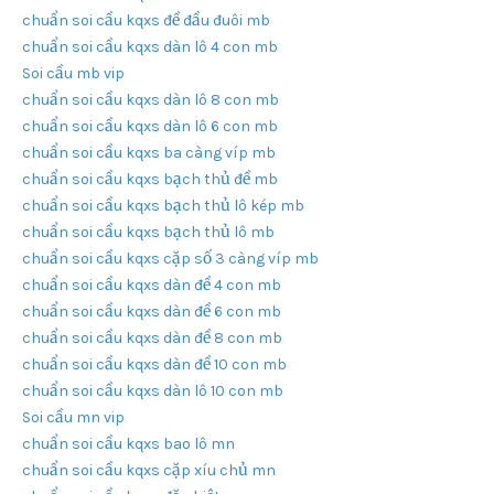
chuẩn soi cầu kqxs đề đầu đuôi mb
chuẩn soi cầu kqxs dàn lô 4 con mb
Soi cầu mb vip
chuẩn soi cầu kqxs dàn lô 8 con mb
chuẩn soi cầu kqxs dàn lô 6 con mb
chuẩn soi cầu kqxs ba càng víp mb
chuẩn soi cầu kqxs bạch thủ đề mb
chuẩn soi cầu kqxs bạch thủ lô kép mb
chuẩn soi cầu kqxs bạch thủ lô mb
chuẩn soi cầu kqxs cặp số 3 càng víp mb
chuẩn soi cầu kqxs dàn đề 4 con mb
chuẩn soi cầu kqxs dàn đề 6 con mb
chuẩn soi cầu kqxs dàn đề 8 con mb
chuẩn soi cầu kqxs dàn đề 10 con mb
chuẩn soi cầu kqxs dàn lô 10 con mb
Soi cầu mn vip
chuẩn soi cầu kqxs bao lô mn
chuẩn soi cầu kqxs cặp xíu chủ mn