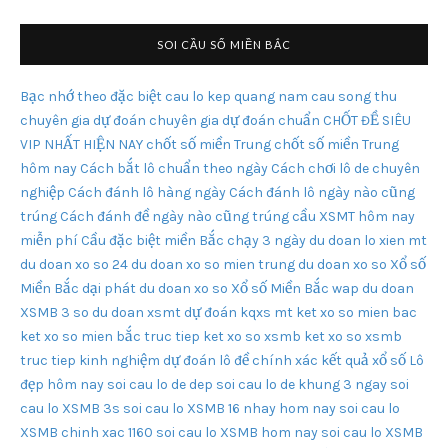
SOI CẦU SỐ MIỀN BẮC
Bạc nhớ theo đặc biệt
cau lo kep quang nam
cau song thu
chuyên gia dự đoán
chuyên gia dự đoán chuẩn
CHỐT ĐỀ SIÊU
VIP NHẤT HIỆN NAY
chốt số miền Trung
chốt số miền Trung
hôm nay
Cách bắt lô chuẩn theo ngày
Cách chơi lô de chuyên
nghiệp
Cách đánh lô hàng ngày
Cách đánh lô ngày nào cũng
trúng
Cách đánh đề ngày nào cũng trúng
cầu XSMT hôm nay
miễn phí
Cầu đặc biệt miền Bắc chạy 3 ngày
du doan lo xien mt
du doan xo so 24
du doan xo so mien trung
du doan xo so Xổ số
Miền Bắc dại phát
du doan xo so Xổ số Miền Bắc wap
du doan
XSMB 3 so
du doan xsmt
dự đoán kqxs mt
ket xo so mien bac
ket xo so mien bắc truc tiep
ket xo so xsmb
ket xo so xsmb
truc tiep
kinh nghiệm dự đoán lô đề chính xác
kết quả xổ số
Lô
đẹp hôm nay
soi cau lo de dep
soi cau lo de khung 3 ngay
soi
cau lo XSMB 3s
soi cau lo XSMB 16 nhay hom nay
soi cau lo
XSMB chinh xac 1160
soi cau lo XSMB hom nay
soi cau lo XSMB