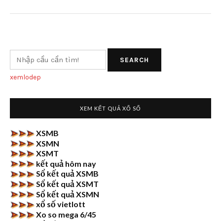
KQXS
LÔ
3
SỐ
MN"
SEARCH
xemlodep
XEM KẾT QUẢ XỔ SỐ
XSMB
XSMN
XSMT
kết quả hôm nay
Sổ kết quả XSMB
Sổ kết quả XSMT
Sổ kết quả XSMN
xổ số vietlott
Xo so mega 6/45