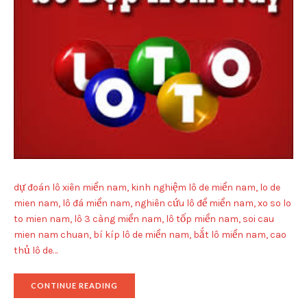
dự đoán lô xiên miền nam, kinh nghiệm lô de miền nam, lo de
mien nam, lô đá miền nam, nghiên cứu lô đề miền nam, xo so lo
to mien nam, lô 3 càng miền nam, lô tốp miền nam, soi cau
mien nam chuan, bí kíp lô de miền nam, bắt lô miền nam, cao
thủ lô de…
"CHUẨN
CONTINUE READING
SOI
CẦU