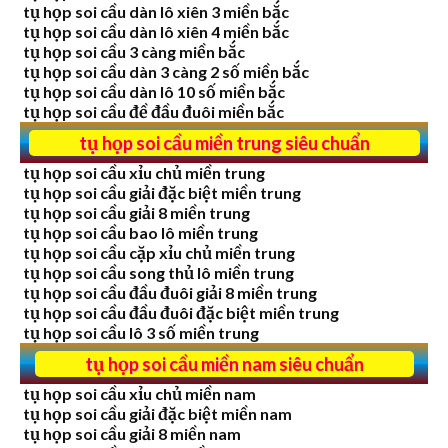
tụ họp soi cầu dàn lô xiên 3 miền bắc
tụ họp soi cầu dàn lô xiên 4 miền bắc
tụ họp soi cầu 3 càng miền bắc
tụ họp soi cầu dàn 3 càng 2 số miền bắc
tụ họp soi cầu dàn lô 10 số miền bắc
tụ họp soi cầu đề đầu đuôi miền bắc
tụ họp soi cầu miền trung siêu chuẩn
tụ họp soi cầu xỉu chủ miền trung
tụ họp soi cầu giải đặc biệt miền trung
tụ họp soi cầu giải 8 miền trung
tụ họp soi cầu bao lô miền trung
tụ họp soi cầu cặp xỉu chủ miền trung
tụ họp soi cầu song thủ lô miền trung
tụ họp soi cầu đầu đuôi giải 8 miền trung
tụ họp soi cầu đầu đuôi đặc biệt miền trung
tụ họp soi cầu lô 3 số miền trung
tụ họp soi cầu miền nam siêu chuẩn
tụ họp soi cầu xỉu chủ miền nam
tụ họp soi cầu giải đặc biệt miền nam
tụ họp soi cầu giải 8 miền nam