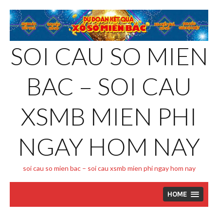
Skip
to
content
SOI CAU SO MIEN
BAC – SOI CAU
XSMB MIEN PHI
NGAY HOM NAY
soi cau so mien bac – soi cau xsmb mien phi ngay hom nay
HOME