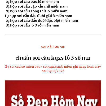
tụ họp soi cầu bao lô miền nam
tụ họp soi cầu cặp xỉu chủ miền nam
tụ họp soi cầu song thủ lô miền nam
tụ họp soi cầu đầu đuôi giải 8 miền nam
tụ họp soi cầu đầu đuôi đặc biệt miền nam
tụ họp soi cầu lô 3 số miền nam
SOI CẦU MN VIP
chuẩn soi cầu kqxs lô 3 số mn
By
soi cau so mien bac - soi cau xsmb mien phi ngay hom nay
on
09/08/2026