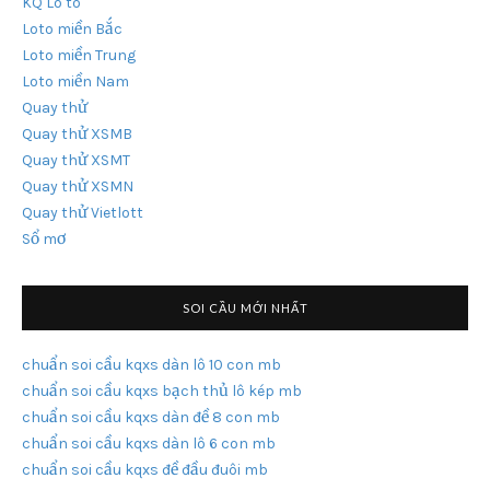
KQ Lô tô
Loto miền Bắc
Loto miền Trung
Loto miền Nam
Quay thử
Quay thử XSMB
Quay thử XSMT
Quay thử XSMN
Quay thử Vietlott
Sổ mơ
SOI CẦU MỚI NHẤT
chuẩn soi cầu kqxs dàn lô 10 con mb
chuẩn soi cầu kqxs bạch thủ lô kép mb
chuẩn soi cầu kqxs dàn đề 8 con mb
chuẩn soi cầu kqxs dàn lô 6 con mb
chuẩn soi cầu kqxs đề đầu đuôi mb