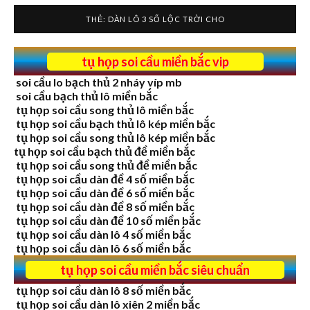
THẺ:
DÀN LÔ 3 SỐ LỘC TRỜI CHO
tụ họp soi cầu miền bắc vip
soi cầu lo bạch thủ 2 nháy víp mb
soi cầu bạch thủ lô miền bắc
tụ họp soi cầu song thủ lô miền bắc
tụ họp soi cầu bạch thủ lô kép miền bắc
tụ họp soi cầu song thủ lô kép miền bắc
tụ họp soi cầu bạch thủ đề miền bắc
tụ họp soi cầu song thủ đề miền bắc
tụ họp soi cầu dàn đề 4 số miền bắc
tụ họp soi cầu dàn đề 6 số miền bắc
tụ họp soi cầu dàn đề 8 số miền bắc
tụ họp soi cầu dàn đề 10 số miền bắc
tụ họp soi cầu dàn lô 4 số miền bắc
tụ họp soi cầu dàn lô 6 số miền bắc
tụ họp soi cầu miền bắc siêu chuẩn
tụ họp soi cầu dàn lô 8 số miền bắc
tụ họp soi cầu dàn lô xiên 2 miền bắc