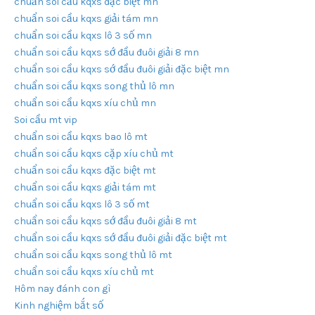
chuẩn soi cầu kqxs đặc biệt mn
chuẩn soi cầu kqxs giải tám mn
chuẩn soi cầu kqxs lô 3 số mn
chuẩn soi cầu kqxs sớ đầu đuôi giải 8 mn
chuẩn soi cầu kqxs sớ đầu đuôi giải đặc biệt mn
chuẩn soi cầu kqxs song thủ lô mn
chuẩn soi cầu kqxs xíu chủ mn
Soi cầu mt vip
chuẩn soi cầu kqxs bao lô mt
chuẩn soi cầu kqxs cặp xíu chủ mt
chuẩn soi cầu kqxs đặc biệt mt
chuẩn soi cầu kqxs giải tám mt
chuẩn soi cầu kqxs lô 3 số mt
chuẩn soi cầu kqxs sớ đầu đuôi giải 8 mt
chuẩn soi cầu kqxs sớ đầu đuôi giải đặc biệt mt
chuẩn soi cầu kqxs song thủ lô mt
chuẩn soi cầu kqxs xíu chủ mt
Hôm nay đánh con gì
Kinh nghiệm bắt số