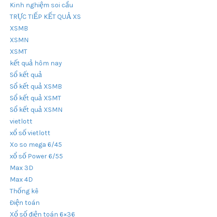
Kinh nghiệm soi cầu
TRỰC TIẾP KẾT QUẢ XS
XSMB
XSMN
XSMT
kết quả hôm nay
Sổ kết quả
Sổ kết quả XSMB
Sổ kết quả XSMT
Sổ kết quả XSMN
vietlott
xổ số vietlott
Xo so mega 6/45
xổ số Power 6/55
Max 3D
Max 4D
Thống kê
Điện toán
Xổ số điện toán 6×36