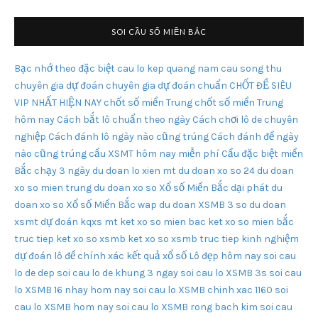
SOI CẦU SỐ MIỀN BẮC
Bạc nhớ theo đặc biệt
cau lo kep quang nam
cau song thu
chuyên gia dự đoán
chuyên gia dự đoán chuẩn
CHỐT ĐỀ SIÊU
VIP NHẤT HIỆN NAY
chốt số miền Trung
chốt số miền Trung
hôm nay
Cách bắt lô chuẩn theo ngày
Cách chơi lô de chuyên
nghiệp
Cách đánh lô ngày nào cũng trúng
Cách đánh đề ngày
nào cũng trúng
cầu XSMT hôm nay miễn phí
Cầu đặc biệt miền
Bắc chạy 3 ngày
du doan lo xien mt
du doan xo so 24
du doan
xo so mien trung
du doan xo so Xổ số Miền Bắc dại phát
du
doan xo so Xổ số Miền Bắc wap
du doan XSMB 3 so
du doan
xsmt
dự đoán kqxs mt
ket xo so mien bac
ket xo so mien bắc
truc tiep
ket xo so xsmb
ket xo so xsmb truc tiep
kinh nghiệm
dự đoán lô đề chính xác
kết quả xổ số
Lô đẹp hôm nay
soi cau
lo de dep
soi cau lo de khung 3 ngay
soi cau lo XSMB 3s
soi cau
lo XSMB 16 nhay hom nay
soi cau lo XSMB chinh xac 1160
soi
cau lo XSMB hom nay
soi cau lo XSMB rong bach kim
soi cau