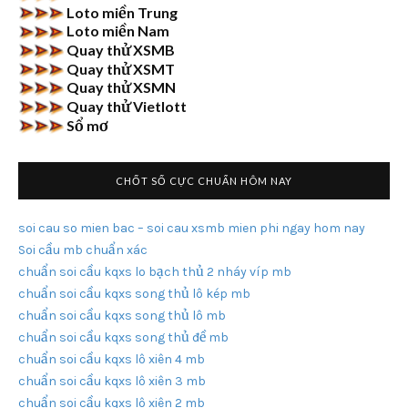
Loto miền Trung
Loto miền Nam
Quay thử XSMB
Quay thử XSMT
Quay thử XSMN
Quay thử Vietlott
Sổ mơ
CHỐT SỐ CỰC CHUẨN HÔM NAY
soi cau so mien bac – soi cau xsmb mien phi ngay hom nay
Soi cầu mb chuẩn xác
chuẩn soi cầu kqxs lo bạch thủ 2 nháy víp mb
chuẩn soi cầu kqxs song thủ lô kép mb
chuẩn soi cầu kqxs song thủ lô mb
chuẩn soi cầu kqxs song thủ đề mb
chuẩn soi cầu kqxs lô xiên 4 mb
chuẩn soi cầu kqxs lô xiên 3 mb
chuẩn soi cầu kqxs lô xiên 2 mb