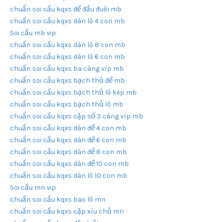
chuẩn soi cầu kqxs đề đầu đuôi mb
chuẩn soi cầu kqxs dàn lô 4 con mb
Soi cầu mb vip
chuẩn soi cầu kqxs dàn lô 8 con mb
chuẩn soi cầu kqxs dàn lô 6 con mb
chuẩn soi cầu kqxs ba càng víp mb
chuẩn soi cầu kqxs bạch thủ đề mb
chuẩn soi cầu kqxs bạch thủ lô kép mb
chuẩn soi cầu kqxs bạch thủ lô mb
chuẩn soi cầu kqxs cặp số 3 càng víp mb
chuẩn soi cầu kqxs dàn đề 4 con mb
chuẩn soi cầu kqxs dàn đề 6 con mb
chuẩn soi cầu kqxs dàn đề 8 con mb
chuẩn soi cầu kqxs dàn đề 10 con mb
chuẩn soi cầu kqxs dàn lô 10 con mb
Soi cầu mn vip
chuẩn soi cầu kqxs bao lô mn
chuẩn soi cầu kqxs cặp xíu chủ mn