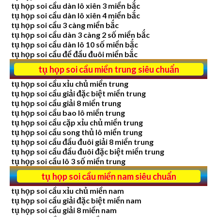
tụ họp soi cầu dàn lô xiên 3 miền bắc
tụ họp soi cầu dàn lô xiên 4 miền bắc
tụ họp soi cầu 3 càng miền bắc
tụ họp soi cầu dàn 3 càng 2 số miền bắc
tụ họp soi cầu dàn lô 10 số miền bắc
tụ họp soi cầu đề đầu đuôi miền bắc
tụ họp soi cầu miền trung siêu chuẩn
tụ họp soi cầu xỉu chủ miền trung
tụ họp soi cầu giải đặc biệt miền trung
tụ họp soi cầu giải 8 miền trung
tụ họp soi cầu bao lô miền trung
tụ họp soi cầu cặp xỉu chủ miền trung
tụ họp soi cầu song thủ lô miền trung
tụ họp soi cầu đầu đuôi giải 8 miền trung
tụ họp soi cầu đầu đuôi đặc biệt miền trung
tụ họp soi cầu lô 3 số miền trung
tụ họp soi cầu miền nam siêu chuẩn
tụ họp soi cầu xỉu chủ miền nam
tụ họp soi cầu giải đặc biệt miền nam
tụ họp soi cầu giải 8 miền nam